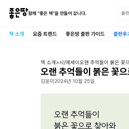
함께 "좋은 책"을 만들어 갑니다.
책 소개
요즘 트렌드
좋은땅 출판 가이드
출판후
책 소개
>
시/에세이
오랜 추억들이 붉은 꽃
오랜 추억들이 붉은 꽃으
김윤미
2024년 10월 25일