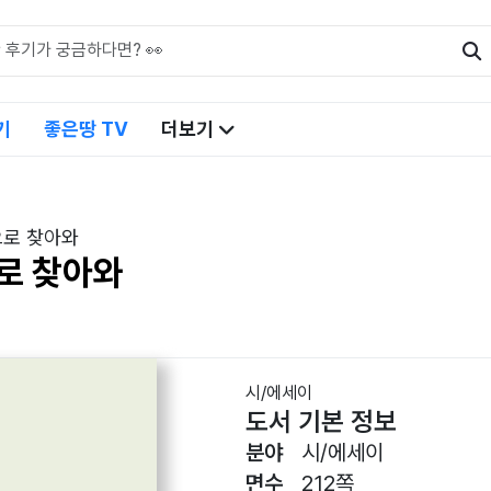
기
좋은땅 TV
더보기
으로 찾아와
로 찾아와
시/에세이
도서 기본 정보
분야
시/에세이
면수
212쪽