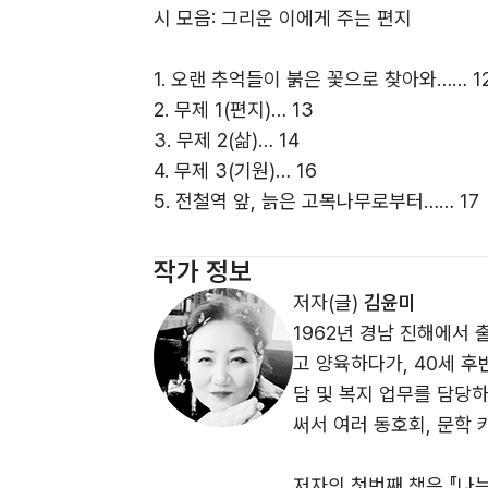
시 모음: 그리운 이에게 주는 편지
1. 오랜 추억들이 붉은 꽃으로 찾아와…… 1
2. 무제 1(편지)… 13
3. 무제 2(삶)… 14
4. 무제 3(기원)… 16
5. 전철역 앞, 늙은 고목나무로부터…… 17
6. 아… 봄이다!… 19
7. 사랑하는 마음으로… 20
작가 정보
8. 5월, 목련의 노래… 22
저자(글)
김윤미
9. 봄과 겨울 사이… 23
1962년 경남 진해에서 
10. 인연… 24
고 양육하다가, 40세 
11. 이른 봄꽃… 25
담 및 복지 업무를 담당
12. 흰 박꽃의 안부를 묻다… 26
써서 여러 동호회, 문학 
13. 한겨울, 동백 이야기… 30
14. 내가 사랑하는 사람은… 32
저자의 첫번째 책은 『나는 