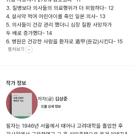
3. 질병보다 의사들의 의료행위가 더 위험하다- 12
4. 설사약 먹여 어린아이를 죽인 일본 의사- 13
5. ‌의사들이 건강 관리 했더니 심장 질환 사망자가
두 배로 증가했다- 14
6. 병원은 건강한 사람을 환자로 遁甲(둔갑)시킨다- 15
펼쳐보기
7. 많은 사람들을 죽인 의약품- 17
8. 질병을 일으키는 의약품- 19
9. CT 방사선은 1급 발암물질이다- 27
작가 정보
제2장 질병의 예방
1. 좋은 식습관을 유지하라- 33
저자(글)
김상준
2. 햇빛을 많이 받아라- 70
인물 상세 정보
3. 운동은 가장 훌륭한 의사다- 88
제3장 10대 질병의 치료
필자는 1946년 서울에서 태어나 고려대학을 졸업한 후
1. 감기- 112