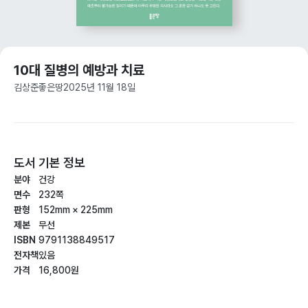
10대 질병의 예방과 치료
김상준
좋은땅
2025년 11월 18일
도서 기본 정보
분야
건강
면수
232쪽
판형
152mm × 225mm
제본
무선
ISBN
9791138849517
전자책
있음
가격
16,800원