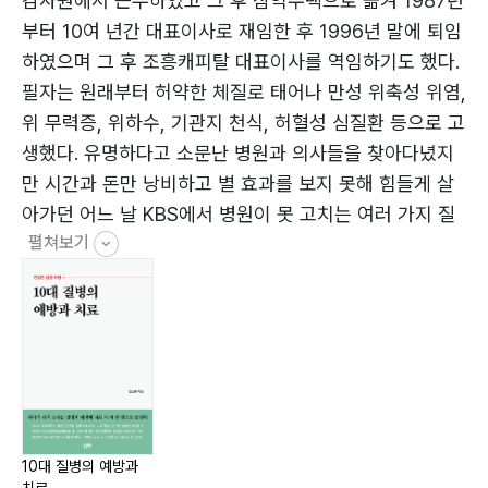
감사원에서 근무하였고 그 후 삼익주택으로 옮겨 1987년
2. 암- 121
부터 10여 년간 대표이사로 재임한 후 1996년 말에 퇴임
3. 고혈압- 147
하였으며 그 후 조흥캐피탈 대표이사를 역임하기도 했다.
4. 콜레스테롤- 157
필자는 원래부터 허약한 체질로 태어나 만성 위축성 위염,
5. 당뇨병- 167
위 무력증, 위하수, 기관지 천식, 허혈성 심질환 등으로 고
6. 치매- 176
생했다. 유명하다고 소문난 병원과 의사들을 찾아다녔지
7. 불면증- 198
만 시간과 돈만 낭비하고 별 효과를 보지 못해 힘들게 살
8. 스트레스- 208
아가던 어느 날 KBS에서 병원이 못 고치는 여러 가지 질
9. 부정맥- 217
펼쳐보기
병을 고치는 유명한 침구사인 김남수(2020년 105세에
10. 위장병- 224
서거)옹을 소개하는 방송을 보고 크게 깨달은 바가 있어
필자도 침과 뜸을 공부하여 그토록 괴롭히던 모든 질병을
깨끗하게 고쳤다. 한 걸음 더 나가 집 사람이 척추관 협착
증으로 허리가 아파서 드러눕지도 못하고 엎드려서 잠을
잘 정도로 심했는데 침으로 고쳤으며 파열된 무릎연골은
쑥뜸으로 완치시켰다. 본서는 제약회사로부터 연구비를
지원받지 않은 양심적인 의학자들이 쓴 연구보고서와 논
10대 질병의 예방과