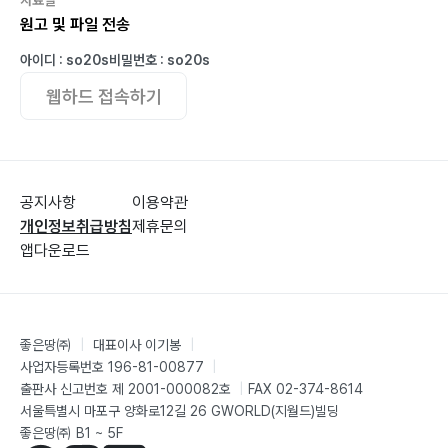
원고 및 파일 전송
아이디 : so20s
비밀번호 : so20s
웹하드 접속하기
공지사항
이용약관
개인정보취급방침
제휴문의
앱다운로드
좋은땅㈜
|
대표이사 이기봉
|
사업자등록번호 196-81-00877
|
출판사 신고번호 제 2001-000082호
|
FAX 02-374-8614
서울특별시 마포구 양화로12길 26 GWORLD(지월드)빌딩
좋은땅㈜ B1 ~ 5F