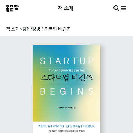
책 소개
책 소개
>
경제/경영
스타트업 비긴즈