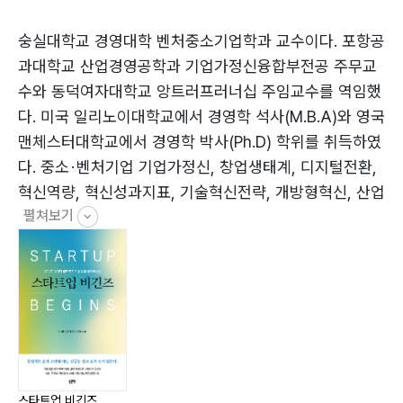
액셀러레이터를 통한 아이디어 실행 전략 097
숭실대학교 경영대학 벤처중소기업학과 교수이다. 포항공
Chapter 04 시장 선도 전략
과대학교 산업경영공학과 기업가정신융합부전공 주무교
시장 세분화 기법 116
수와 동덕여자대학교 앙트러프러너십 주임교수를 역임했
시장 경쟁 분석 123
다. 미국 일리노이대학교에서 경영학 석사(M.B.A)와 영국
구매 과정의 단계 129
맨체스터대학교에서 경영학 박사(Ph.D) 학위를 취득하였
다. 중소 · 벤처기업 기업가정신, 창업생태계, 디지털전환,
Chapter 05 제품 개발 전략
혁신역량, 혁신성과지표, 기술혁신전략, 개방형혁신, 산업
제품 기획 및 개발 139
펼쳐보기
지원정책, 혁신클러스터, 전략적제휴, 위기관리 등에 관한
아이디어 개발 과정 141
이십여 편의 학술논문을 발표하였다. 주요 저서로는 「(사
새로움의 개념 148
내벤처를 위한 기술경영 가이드) 테크노베이션 매니지먼
기회 평가 계획 154
트」, 「(기업 성장과 조직 변화를 이끄는 사내기업가의) 비
혁신 확산 과정 162
즈니스 혁신전략」, 「스타트업 펀드레이징 전략 : 투자받는
혁신의 채택 과정 168
기업의 조건」이 있다.
ribinseo@ssu.ac.kr
Chapter 06 지식재산권 확보 방안
스타트업 비긴즈