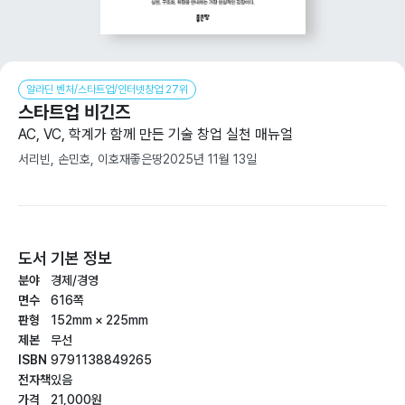
알라딘 벤처/스타트업/인터넷창업 27위
스타트업 비긴즈
AC, VC, 학계가 함께 만든 기술 창업 실천 매뉴얼
서리빈, 손민호, 이호재
좋은땅
2025년 11월 13일
도서 기본 정보
분야
경제/경영
면수
616쪽
판형
152mm × 225mm
제본
무선
ISBN
9791138849265
전자책
있음
가격
21,000원