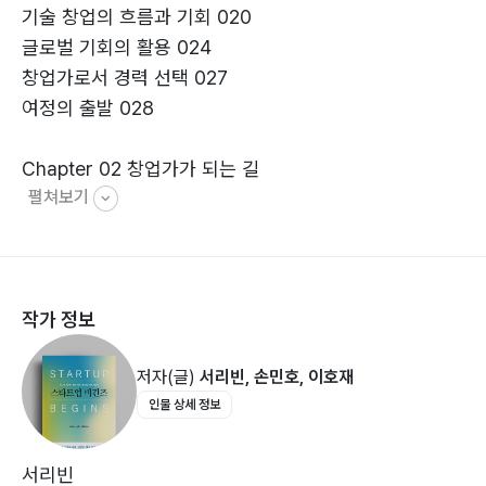
기술 창업의 흐름과 기회 020
글로벌 기회의 활용 024
창업가로서 경력 선택 027
여정의 출발 028
Chapter 02 창업가가 되는 길
펼쳐보기
창업가의 인내 037
기업가적 정체성 040
기업가적 덕목 043
기업가적 자기 평가 053
작가 정보
액셀러레이팅을 통한 기업가적 정체성 강화 059
저자(글)
서리빈, 손민호, 이호재
Chapter 03 비즈니스 모델 설계
인물 상세 정보
사업 유형 075
아이디어의 생성 과정 085
기회 개념서의 작성 093
서리빈