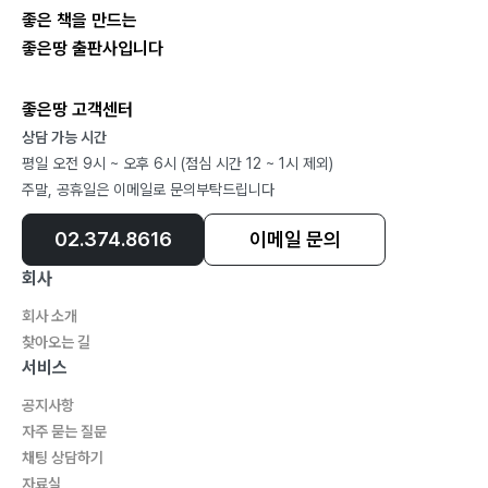
지분의 유형과 특성 266
액셀러레이터 와이앤아처의 대표이다. 여러 번의 창업을
좋은 책을 만드는
자본 조달 277
한국과 중국에서 경험하고 한국능률협회컨설팅에서 컨설
좋은땅 출판사입니다
초기 단계의 지분 배분 279
턴트로 일했다. 숭실대학교 벤처중소기업학과에서 학사,
석사를 마쳤으며 박사과정중에 있다. 와이앤아처 설립 이
좋은땅 고객센터
Chapter 08 재무 관리 기초
상담 가능 시간
후에는 스타트업 발굴, 육성, 보육, 투자 및 글로벌 진출에
평일 오전 9시 ~ 오후 6시 (점심 시간 12 ~ 1시 제외)
창업가의 재무 관리 291
대한 다양한 프로그램을 개발하고 프로그램화하여 스타
주말, 공휴일은 이메일로 문의부탁드립니다
재무 예측 294
트업 스케일업에 대한 노하우를 쌓고 있다. 한국창업학회
재무제표 분석 301
산학상임부회장이며 저서로는 『M&A Model 11 인수합
02.374.8616
이메일 문의
재무 관리 309
병 전략 사례 분석 가이드』가 있다.
회사
1stqie@ynarcher.com
회사 소개
Chapter 09 자금 조달 방법
찾아오는 길
자본 금융 332
서비스
부채 금융 342
공지사항
자금 조달의 방법 348
자주 묻는 질문
대안 금융 352
채팅 상담하기
자료실