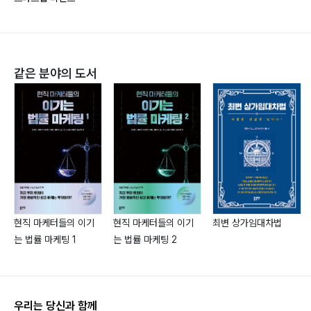
기술 사업화를 위한 지식재산 187
손민호
지식재산 보호의 중요성 189
영업비밀 198
현재 인라이트벤처스를 공동 창업(Co-founder)하여 부
특허 201
사장 및 대표펀드매니저로 재직중에 있다. 한국과 중국에
같은 분야의 도서
저작권 215
서 창업한 창업자 출신의 투자심사역으로 ‘세상을 변화시
상표 222
킬 수 있는 창업팀’에 대한 투자를 선호한다. 신보창업투
자를 통해 VC업무를 시작하였으며 티웨이항공, 수젠텍
Chapter 07 기업 설립 절차
등 구조화 전략투자를 이끈 18년차 경력의 벤처캐피탈리
소유와 책임 237
스트이다.
법적 구조의 최적 선택 242
숭실대학교에서 학사와 석사를 마쳤으며, 2024년에는 산
개인사업자 244
업기술 자금 관리 유공으로 산업통상자원부 장관 표창을
합명회사 247
현직 마케터들의 이기
현직 마케터들의 이기
최변 상가임대차법
수상하였다.
는 법률 마케팅 1
는 법률 마케팅 2
합자회사 250
synergy@enlightvc.com
주식회사 252
유한책임회사 257
이호재
유한 책임 구조 간 비교하기 261
우리는 당신과 함께