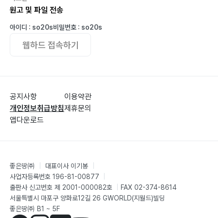
Chapter 10 사업 개시 전략
원고 및 파일 전송
사업 계획의 중요성 365
아이디 : so20s
비밀번호 : so20s
사업 소개 370
웹하드 접속하기
사업 계획 본문 371
보충 자료 385
시장 진입 포지셔닝 전략 386
공지사항
이용약관
Chapter 11 마케팅 계획 수립
개인정보취급방침
제휴문의
제품 믹스 406
앱다운로드
가격 믹스 410
글로벌 마케팅 420
마케팅 성과 측정 427
좋은땅㈜
|
대표이사 이기봉
|
사업자등록번호 196-81-00877
|
Chapter 12 계약의 이해와 활용
출판사 신고번호 제 2001-000082호
|
FAX 02-374-8614
계약법의 이해 441
서울특별시 마포구 양화로12길 26 GWORLD(지월드)빌딩
좋은땅㈜ B1 ~ 5F
계약 성립 요건 444