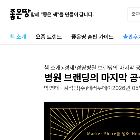
함께 "좋은 책"을 만들어 갑니다.
책 소개
요즘 트렌드
좋은땅 출판 가이드
출판후
책 소개
>
경제/경영
병원 브랜딩의 마지막 
병원 브랜딩의 마지막 공
박병태 · 김석범
(주)배러투데이
2026년 05