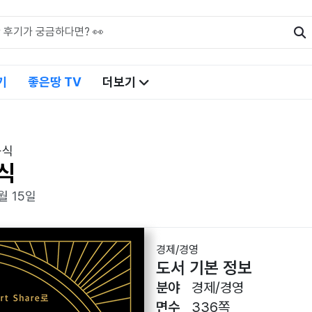
기
좋은땅 TV
더보기
공식
식
월 15일
경제/경영
도서 기본 정보
분야
경제/경영
면수
336쪽