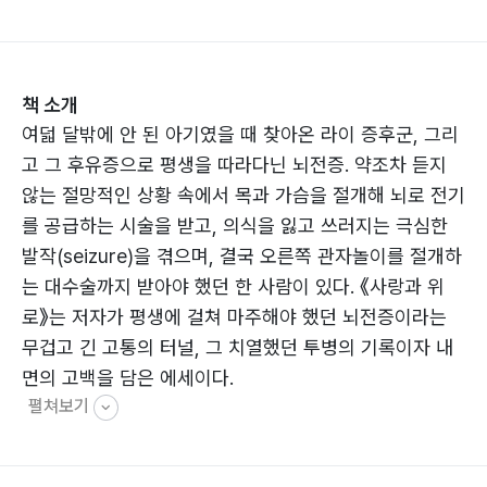
책 소개
여덟 달밖에 안 된 아기였을 때 찾아온 라이 증후군, 그리
고 그 후유증으로 평생을 따라다닌 뇌전증. 약조차 듣지
않는 절망적인 상황 속에서 목과 가슴을 절개해 뇌로 전기
를 공급하는 시술을 받고, 의식을 잃고 쓰러지는 극심한
발작(seizure)을 겪으며, 결국 오른쪽 관자놀이를 절개하
는 대수술까지 받아야 했던 한 사람이 있다. 《사랑과 위
로》는 저자가 평생에 걸쳐 마주해야 했던 뇌전증이라는
무겁고 긴 고통의 터널, 그 치열했던 투병의 기록이자 내
면의 고백을 담은 에세이다.
펼쳐보기
끝이 보이지 않는 질병의 미로 속에서 저자는 “왜 나에게
이런 시련이 왔을까?”라는 원망과 의문에 휩싸이기도 했
다. 그러나 이 같은 시련 속에서도 저자는 자신이 결코 불