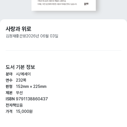
사랑과 위로
김정재
좋은땅
2026년 06월 03일
도서 기본 정보
분야
시/에세이
면수
232쪽
판형
152mm × 225mm
제본
무선
ISBN
9791138860437
전자책
있음
가격
15,000원