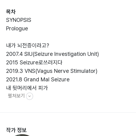
행하지 않았으며 오히려 행복했다고 고백한다. 반복되는
목차
고통과 응급상황 속에서도 자신을 지탱해 준 가족의 헌신,
SYNOPSIS
그리고 하나님의 사랑을 통해 비로소 스스로가 얼마나 소
Prologue
중한 사람인지 깨달았기 때문이다. 이 책은 시련의 시간을
원망이 아닌 감사로 바꾼 한 사람의 믿음의 여정을 통해,
내가 뇌전증이라고?
지금 이 순간에도 자신만의 고통스러운 미로 속에서 길을
2007.4 SIU(Seizure Investigation Unit)
잃고 헤매는 수많은 이들에게 따뜻한 구원의 빛을 건넨다.
2015 Seizure로쓰러지다
2019.3 VNS(Vagus Nerve Stimulator)
2021.8 Grand Mal Seizure
내 뒷머리에서 피가
펼쳐보기
2023.1 Second Sedation
2023.5 뇌 수술
2024.12 뇌출혈
작가 정보
Epilogue