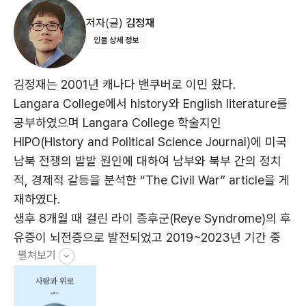
저자(글)
김정재
인물 상세 정보
김정재는 2001년 캐나다 밴쿠버로 이민 왔다.
Langara College에서 history와 English literature를
공부하였으며 Langara College 학술지인
HIPO(History and Political Science Journal)에 미국
남북 전쟁의 발발 원인에 대하여 남부와 북부 간의 정치
적, 경제적 갈등을 분석한 “The Civil War” article을 게
재하였다.
생후 8개월 때 걸린 라이 증후군(Reye Syndrome)의 후
유증이 뇌전증으로 발전되었고 2019~2023년 기간 중
펼쳐보기
네 번의 시술 및 수술을 거쳤다. 그러나 이후 증상은 계속
악화되었고 2025.10.28. 시저로 쓰러져서 뇌출혈이 발생
하였고 긴급 뇌수술을 행하였으나 사흘 후 2025.10.31.