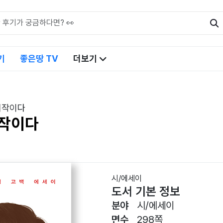
기
좋은땅 TV
더보기
시작이다
시작이다
시/에세이
도서 기본 정보
분야
시/에세이
면수
298쪽