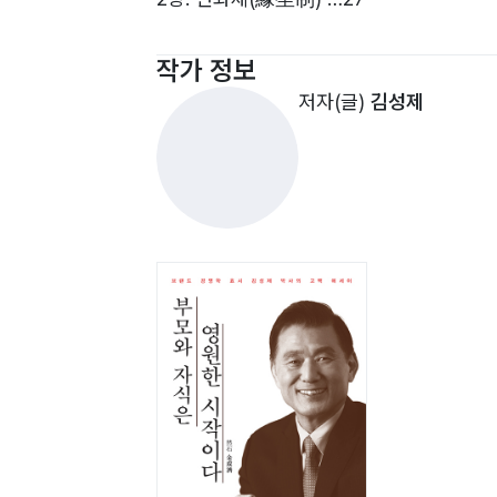
3장. Identity(정체성) …37
작가 정보
저자(글)
김성제
4장. 萬事亨通 …49
5장. 어머니 …59
6장. 國際商事 …69
7장. 인연(因緣) Ⅰ …81
8장. 인연(因緣) Ⅱ …91
9장. 인연(因緣) Ⅲ …107
10장. How To Win Friends …117