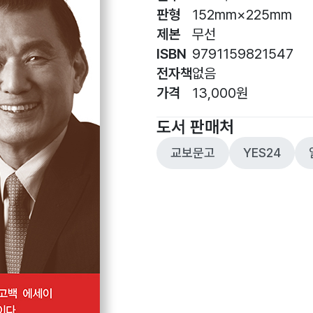
판형
152mm×225mm
제본
무선
ISBN
9791159821547
전자책
없음
가격
13,000원
도서 판매처
교보문고
YES24