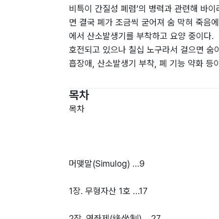
비특이 간질성 폐렴’의 병력과 관련해 바이
면 결국 폐가 조금씩 굳어져 숨 막혀 죽음
에서 산소발생기를 부착하고 요양 중이다.
호전되고 있으나 칠십 노구라서 걸으면 숨이
흡장애, 산소발생기 부착, 폐 기능 약화 등이
할 수 있다손 치더라도 현재가 가장 젊은 상
나의 가장 진실한 이야기 안에 내가 누구인가
목차
어 나의 체취가 있는 글을 쓰고 싶었던 것이
목차
머맺말(Simulog) …9
1장. 무형자산 1호 …17
2장. 연좌제(緣坐制) …27