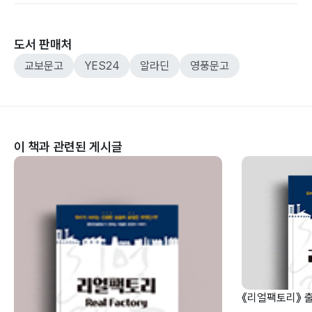
도서 판매처
교보문고
YES24
알라딘
영풍문고
이 책과 관련된 게시글
《리얼팩토리》 