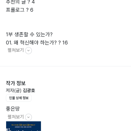
추천의 글 ? 4
프롤로그 ? 6
1부 생존할 수 있는가?
01. 왜 혁신해야 하는가? ? 16
펼쳐보기
02. 어떻게 혁신할 것인가? ? 26
03. 혁신에 대한 태도 ? 43
04. 혁신의 주체는 현장감독자 ? 59
작가 정보
저자(글)
김광호
2부 품질의식 제고
인물 상세 정보
05. 품질이란? ? 78
06. 현장의 품질의식 ? 94
좋은땅
07. 품질자기선언 ? 117
펼쳐보기
08. 자공정 품질보증 ? 129