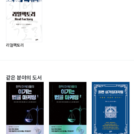
3부 실천안 갖추기(기본篇)
09. 검사게이트를 운영하라 ? 142
10. 부적합을 봉쇄하라 ? 164
11. 중요특성을 관리하라 ? 178
리얼팩토리
12. 변경 포인트를 관리하라 ? 197
13. 치공구를 관리하라 ? 211
같은 분야의 도서
4부 실천안 갖추기(확산篇)
14. 다기능공을 육성하라 ? 232
15. 문제 해결 능력을 키워라 ? 252
16. 목표를 세우고 추적하라 ? 278
17. 계층별로 공정을 모니터링하라 ? 295