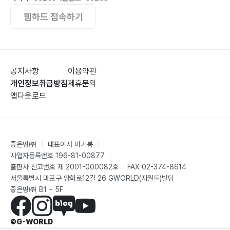
웹하드 접속하기
공지사항
이용약관
개인정보취급방침
제휴문의
앱다운로드
좋은땅㈜
|
대표이사 이기봉
|
사업자등록번호 196-81-00877
|
출판사 신고번호 제 2001-000082호
|
FAX 02-374-8614
서울특별시 마포구 양화로12길 26 GWORLD(지월드)빌딩
좋은땅㈜ B1 ~ 5F
©G-WORLD