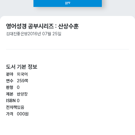
영어성경 공부시리즈 : 산상수훈
김대진
좋은땅
2016년 07월 25일
도서 기본 정보
분야
외국어
면수
259쪽
판형
0
제본
반양장
ISBN
0
전자책
있음
가격
000원