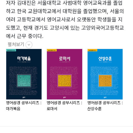
일)
저자 김대진은 서울대학교 사범대학 영어교육과를 졸업
Lesson 16 ??????? Ask, Seek, Knock(구하라, 찾으
하고 한국 교원대학교에서 대학원을 졸업했으며, 서울의
라, 두드리라)
여러 고등학교에서 영어교사로서 오랫동안 학생들을 지
Lesson 17 ??????? The Narrow and Wide Gates(좁
도했고, 현재 경기도 고양시에 있는 고양외국어고등학교
은 문과 넓은 문)
에서 근무 중이다.
Lesson 18 ??????? A Tree and Its Fruit(나무와 열
펼쳐보기
매)
Lesson 19 ??????? The Wise and Foolish
Builders(현명하고 어리석은 건축자)
영어성경 공부시리즈 :
영어성경 공부시리즈 :
영어성경 공부시리즈 :
영
마가복음
로마서
산상수훈
창