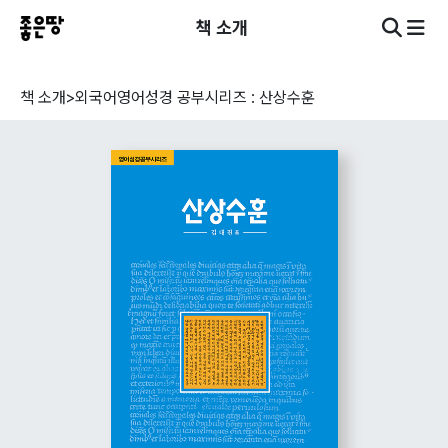
책 소개
책 소개
>
외국어
영어성경 공부시리즈 : 산상수훈