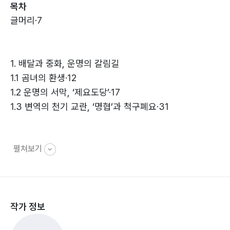
목차
글머리·7
1. 배달과 중화, 운명의 갈림길
1.1 곰녀의 환생·12
1.2 운명의 서막, ‘제요도당’·17
1.3 변역의 천기 교란, ‘명협’과 척구폐요·31
펼쳐보기
2. 빛 밝은 나라, 조선
2.1 <조선>의 첫 임금 단군왕검·50
2.2 요, 환부의 「무여율법」을 피해가다·60
2.3 요의 길을 따라가는 순·74
작가 정보
2.4 순의 업보 ‘소상반죽’·92
2.5 부루의 ‘어아가’와 우의 하 왕조·101