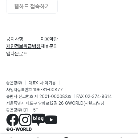
웹하드 접속하기
공지사항
이용약관
개인정보취급방침
제휴문의
앱다운로드
좋은땅㈜
|
대표이사 이기봉
|
사업자등록번호 196-81-00877
|
출판사 신고번호 제 2001-000082호
|
FAX 02-374-8614
서울특별시 마포구 양화로12길 26 GWORLD(지월드)빌딩
좋은땅㈜ B1 ~ 5F
©G-WORLD