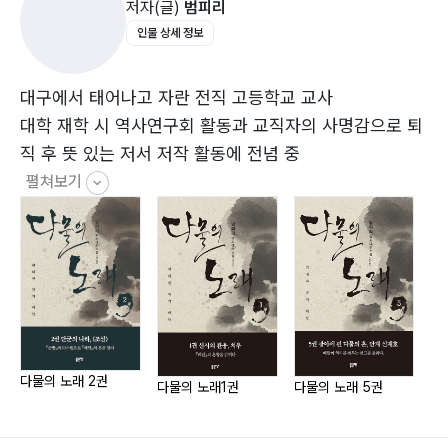
저자(글)
범피리
인물 상세 정보
3. 세상의 운명을 떠안은 ?인간’ 단군
3.1 『염표문』과 신문물, 세상의 변화를 알리다·118
3.2 선인 유위자, 배달의 미래를 밝히다·135
대구에서 태어나고 자란 전직 고등학교 교사
3.3 무정과 부호, 악령으로 ‘천을’의 땅을 물들이다·155
대학 재학 시 역사연구회 활동과 교직자의 사명감으로 퇴
3.4 선인 고수노, 어진 정사의 신법을 전하다·167
직 후 뜻 있는 저서 저작 활동에 전념 중
3.5 귀방의 신불, 조선의 혼을 거두다·174
펼쳐보기
3.6 천군의 반란과 ‘대부여’·185
인명 색인·194
중요 용어 설명·203
다물의 노래 2권
다
다물의 노래1권
다물의 노래 5권