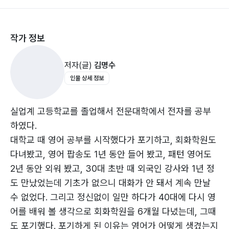
1. 평서문에서의 DO의 위치
2. 강조문(문장)
작가 정보
3. 의문문(문장)
4. 부정문(문장)
저자(글)
김명수
5. 부정의문문(문장)
인물 상세 정보
?DO에 대한 이해 89
?감정동사를 이용한 프러포즈 92
?감정동사를 이용한 의문문 만들기 96
실업계 고등학교를 졸업해서 전문대학에서 전자를 공부
?감정동사를 이용한 부정문 만들기 99
하였다.
?DO의 의미 102
대학교 때 영어 공부를 시작했다가 포기하고, 회화학원도
?“DO”의 원초적 본능 105
다녀봤고, 영어 팝송도 1년 동안 들어 봤고, 패턴 영어도
?두(DO) + 액션 105
2년 동안 외워 봤고, 30대 초반 때 외국인 강사와 1년 정
?명사란? 107
도 만났었는데 기초가 없으니 대화가 안 돼서 계속 만날
?한글을 사용하는 사람과 영어를 사용하는 사람의 정신세
수 없었다. 그리고 정신없이 일만 하다가 40대에 다시 영
계 112
어를 배워 볼 생각으로 회화학원을 6개월 다녔는데, 그때
?영어권 사람들과 한국 사람의 비교 113
도 포기했다. 포기하게 된 이유는 영어가 어떻게 생겼는지