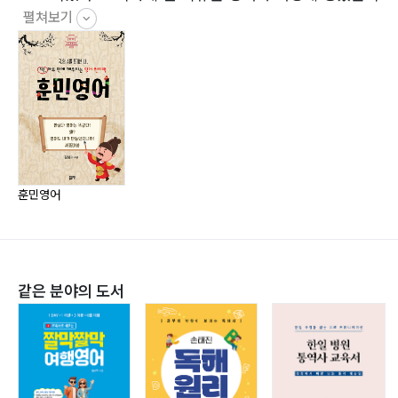
?영어권 사람들 숫자를 너무 중요시해! 118
펼쳐보기
전혀 상상이 되지 않았기 때문이었다. 영어를 몰라도 너무
?영어권 사람들은 확실한 것을 좋아한다 119
몰랐었다. 영어에 대한 기초 개념 없이 공부를 하는 것은
?영어권 사람들은 행동을 최우선시합니다 120
거의 시간낭비였다.
?영어에서 ①, ②, ③번 “전치사구” 위치를 꼭 지켜야 되
서점에서 제일 쉽다고 나와 있는 책들도 여러 권 샀었다.
는 이유 124
그런데, 내 수준에 맞는 영어책이 없었다. 영어를 깨우쳐
?전치사구 순서 128
줄 책이 없었다. 지금도 나를 좀 더 쉽게 깨우쳐 줄 동영상
?영어와 한글 순서 비교 133
과 책을 찾아다니고 있다. 내가 영어를 공부하면서 의문을
?5분 동안 영어원리 되돌아보기 138
가졌던 가장 근본적인 개념을, 영어를 공부하는 사람들에
훈민영어
?영어 문장도 한글 문장도 동사만 변한다 142
게 알려주고 싶어서 2년 동안 글을 썼다.
?영어와 한글 동사 차이점 145
지금은 전기회사를 운영하고 있다.
?영어에서 동사 과거형을 모르면 어떻게 하면 될까? 149
같은 분야의 도서
?영어 문장에 “을-”이 없으면? 150
?에피소드 152
?영어의 be 동사 152
?be 동사 153
?be 동사의 의문형 163