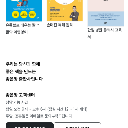
?be 동사의 부정형은? 165
?be 동사의 부정의문형은? 166
?be 동사 근원 167
손태진 독해 원리
유튜브로 배우는 짤막
?동사의 원초적 성질 169
한일 병원 통역사 교육
짤막 여행영어
서
?현재진행형, 수동태의 근원 171
?원시 영단어 173
?콩글리쉬를 합시다! 176
?영어 발음, 영어를 어떤 순으로 말해야 하는지? 177
우리는 당신과 함께
?영어로 뭘 어떻게 말해야 될지 모를 때 178
좋은 책을 만드는
?영문법이 필요할까? 179
좋은땅 출판사입니다
?언어는 계속 진화합니다 181
?‘a’, ‘the’, ‘that’ 182
좋은땅 고객센터
?현재완료형 185
상담 가능 시간
?영어 문장의 시제와 태가 뭐야? 192
평일 오전 9시 ~ 오후 6시 (점심 시간 12 ~ 1시 제외)
주말, 공휴일은 이메일로 문의부탁드립니다
?아기들 키울 때 쓰는 언어를 차례로 열거해 보기 194
?영어 1~5형식 문장 197