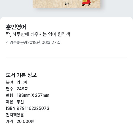
훈민영어
딱, 하루만에 깨우치는 영어 원리책
김명수
좋은땅
2018년 06월 27일
도서 기본 정보
분야
외국어
면수
248쪽
판형
188mm X 257mm
제본
무선
ISBN
9791162225073
전자책
있음
가격
20,000원