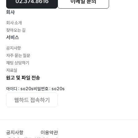
02.374.8616
이메일 문의
?영어는 위치 중심 언어 214
회사
?6개의 의문사 218
?내가 생각하는 중요한 영단어 223
회사 소개
찾아오는 길
?한 문장 안에 DO가 2개 있어요 224
서비스
?영어는 두 단어만 말하면 된다 225
공지사항
?영어는 이런 느낌이 납니다 227
자주 묻는 질문
?영어는 육체와 영혼의 언어 229
채팅 상담하기
?나는 물을 마시고 싶어 232
자료실
?한글 영작하기 242
원고 및 파일 전송
?책 표지에 왜 세종대왕이 권총을 차고 만든 책이라고 썼
아이디 : so20s
비밀번호 : so20s
을까요? 244
웹하드 접속하기
?영어가 어떻게 생겼습니까? 245
공지사항
이용약관