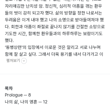
자리매김한 난치성 암. 정신적, 심리적 아픔을 겪는 환우
들의 벗이 감히 되고자 했다. 삶의 방향을 정한 나로서는
두려움은 이겨 내야 했고 나의 소명으로 받아들여져야 했
다. 회한과 아픔이 좌절로 끝나지 않기를 간절한 소망으로
기도한 시간, 함께한 환우들과의 하루하루는 보람이기도
했다.
‘동병상련’의 입장에서 이로운 것은 알리고 서로 나누며
함께 잘 살고 싶다. 그래서 더욱 용기를 내서 다가가고 이
펼쳐보기
들과 진정한 나눔의 시간을 갖기를 원한다. ‘소신 있는 결
단’ ‘선택에 대한 집중’은 각자의 몫이다.
암을 선고 받고부터 경험할 수 없는 홀가분한 시간도 있었
다. 진정한 소망을 기도하는 시간, 돌이켜보아 누굴 탓하
목차
고 원망했던 시간이 옳지 않았다고 반성해 보는 시간, 내
Prologue ─ 8
가 나를 알지 못해 고집 아닌 아집으로 내 삶을 힘들게 했
나의 삶, 나의 영혼 ─ 12
던 시간을 알게 됐다. 그것들이 다양한 형태로 나의 삶에
투영됐으리라 여겨진다.