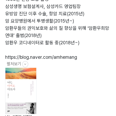
16. 젊은이들에게 어떤 꿈과 희망을 ─ 69
삼성생명 보험설계사, 삼성카드 영업팀장
17. 암환우희망연대, ‘희망의 화살을 쏘다’ ─ 73
유방암 진단 이후 수술, 항암 치료(2015년)
18. 최상의 선(善)은 ‘물’과 같다 ─ 77
암 요양병원에서 투병생활(2015년~)
19. 가시 돋친 아픔들 ─ 81
암환우들의 권익보호와 삶의 질 향상을 위해 ‘암환우희망
20. 자유롭게 여생을 살아가고 싶다 ─ 85
연대’ 출범(2018년)
21. 한반도의 봄, ‘평화와 번영을 심다’ ─ 89
암환우 코디네이터로 활동 중(2018년~)
22. 진실함이 꽉 찬 사람들! ─ 92
23. 세상에서 가장 아름다운 이름 ‘어머니’ ─ 95
https://blog.naver.com/amhemang
24. 암도 이겨 냈는데 뭘 못하겠냐 ─ 97
펼쳐보기
25. 험난한 세상살이에서 얻어진 아픔 ─ 99
26. 해골과 모래시계 이야기 ─ 103
27. 서로에게 축복이 충만하기를! ─ 106
28. 시한부 암 환자 위해 360㎞ 피자 배달한 청년 ─
109
29. 고 신성일 님! 폐암 투병생활 얼마나 힘드셨나요,
이제는 평안히 잠드소서! ─ 113