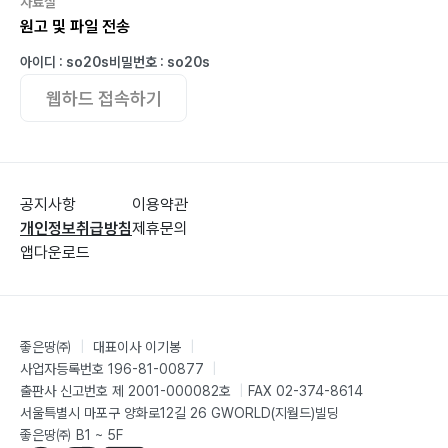
자료실
15. 암 환자의 정당한 권리를 찾아주세요! ─ 195
원고 및 파일 전송
16. 금감원과 보험사의 적폐와 횡포! ─ 199
아이디 : so20s
비밀번호 : so20s
17. 보험사 CEO들에게 고한다! 약관대로 암보험금을 지
웹하드 접속하기
급하라! ─ 204
18. 우리는 꼭 이겨야 한다! ─ 208
공지사항
이용약관
4부 몸과 마음을 건강하게 하는 힐링여행
개인정보취급방침
제휴문의
1. 황새바위 천주교도 순교지에서 삼덕송을 ─ 212
앱다운로드
2. 세상에서 가장 슬픈 항구 팽목항을 찾아 ─ 215
3. 갈대, 갯벌, 철새의 낙원 순천만을 가다 ─ 218
4. 힐링 명소, 핫 플레이스를 찾아 떠나다 ─ 221
좋은땅㈜
|
대표이사 이기봉
|
5. 노고단 정상에서 삶의 희망을 보다 ─ 224
사업자등록번호 196-81-00877
|
6. 덕유산 향적봉 가을 산행에 나서다 ─ 227
출판사 신고번호 제 2001-000082호
|
FAX 02-374-8614
7. 영암 월출산 등산과 맥반석 온천 ─ 230
서울특별시 마포구 양화로12길 26 GWORLD(지월드)빌딩
좋은땅㈜ B1 ~ 5F
8. 무등산 서석대 정상에서 사랑을 품다 ─ 233