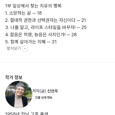
1부 일상에서 찾는 치유의 행복
나는 암환우희망연대 활동을 통해 나에게 허락된 시간을
1. 소망하는 삶 ─ 18
암 환우들과 함께 행복을 찾아 나설 생각이다. 이것이 내
2. 절대적 권한과 선택권자는 자신이다 ─ 21
가 진정으로 하고픈 일이다. 좋은 사람들과 인생에 대한
3. 나를 알고, 라이프 스타일을 바꾸자! ─ 25
교감도 나누면서 나의 삶의 질을 높이려 한다. 마음으로,
4. 젊음은 허영, 늙음은 사치인가! ─ 28
가슴으로 진실함이 꽉 찬 사람들과 말이다.
5. 함께 살아가는 지혜 ─ 31
펼쳐보기
6. 왜? 나는 항상 무언가를 해야 하는가? ─ 34
7. 일상에서 찾는 치유의 행복 ─ 37
8. 어차피 인생은 선택의 과정이다! ─ 41
9. 앗! 저 사람 살아 움직인다! ─ 45
작가 정보
10. 기쁨과 소망이 함께하기를 바라며 ─ 48
11. 살아 있다는 것은 선물이다! ─ 52
저자(글)
신선우
12. 주님, 자비를 베푸소서! ─ 57
인물 상세 정보
13. 내 불치의 병은 ‘사랑’ ─ 60
14. 고난이 축복이다! ─ 63
15. 왔다가 머물러 떠나는 시간 안에서 ─ 66
1958년 전남 고흥 출생