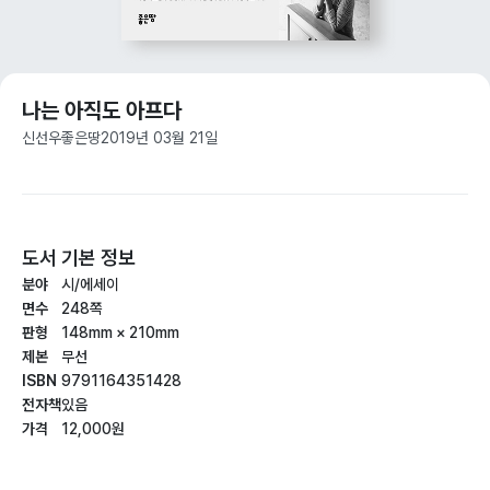
나는 아직도 아프다
신선우
좋은땅
2019년 03월 21일
도서 기본 정보
분야
시/에세이
면수
248쪽
판형
148mm × 210mm
제본
무선
ISBN
9791164351428
전자책
있음
가격
12,000원