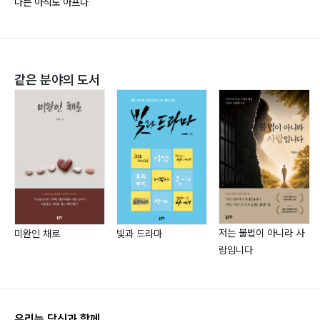
나는 아직도 아프다
2부 항암제는 생명을 단축시킨다?
1. 암요양병원♡참발효 콜라보레이션 ─ 116
같은 분야의 도서
2. 암을 다스리려면 ‘믿음, 소망, 사랑’을! ─ 119
3. 면역력을 높이려면: 바른 자세와 체질에 맞는 식습관
─ 121
4. 암 재발과 전이, 척추와 골반의 균형으로 막아 보자! ─
124
5. 고주파 온열암 치료에 대해 ─ 127
6. ‘잠’은 면역력을 높여 주는 보약! ─ 130
저는 불법이 아니라 사
미완인 채로
빛과 드라마
7. 내 체질에 맞는 삼시세끼 면역 밥상 ─ 134
람입니다
8. 커피, 발암물질? 항암물질? ─ 137
9. 항암제는 생명을 단축시킨다? ─ 140
우리는 당신과 함께