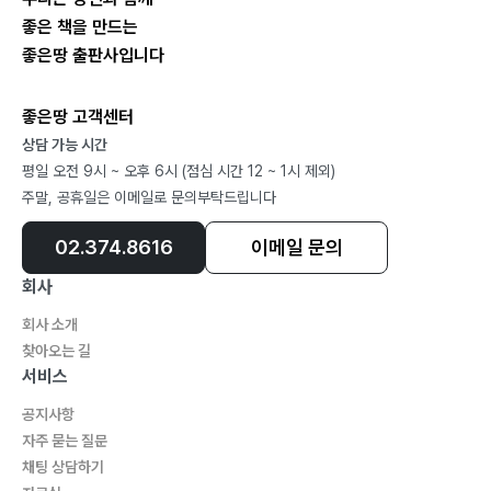
3부 누가, 암 환우들의 생존권에 태클을 거는가?
좋은 책을 만드는
1. 푸르덴셜생명보험을 고발합니다 ─ 144
좋은땅 출판사입니다
2. 보험사가 나한테 딴죽을 걸다니 ─ 147
3. 암 환우를 위협하는 보험사는 왜 존재하는가? ─ 151
좋은땅 고객센터
4. 삼성생명은 참 비열하다 ─ 155
상담 가능 시간
평일 오전 9시 ~ 오후 6시 (점심 시간 12 ~ 1시 제외)
5. 동병상련(同病相憐), 보험금 지급 재신청합시다! ─
주말, 공휴일은 이메일로 문의부탁드립니다
159
6. 치료비 삭감 조항? MG생명보험을 고발합니다 ─ 163
02.374.8616
이메일 문의
7. 사기행각 벌이는 손해사정인들 ─ 166
회사
8. 누구를 위하여 종은 울리나? ─ 169
회사 소개
9. 보암모, 암 환우들에게 희망을 쏘다 ─ 173
찾아오는 길
10. 목숨을 담보한 지루한 싸움 ─ 177
서비스
11. 보험사의 ‘직접치료’ 운운하는 꼼수! ─ 180
공지사항
12. 보암모의 인간愛에 힘찬 박수를 보낸다 ─ 183
자주 묻는 질문
13. 거부당한 암 보험금 재청구하자! ─ 186
채팅 상담하기
14. 恨(한)이 憤怒(분노)로! ─ 190