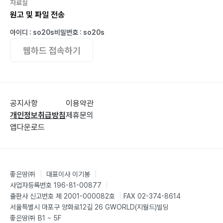
자료실
원고 및 파일 전송
아이디 : so20s
비밀번호 : so20s
웹하드 접속하기
공지사항
이용약관
개인정보취급방침
제휴문의
앱다운로드
좋은땅㈜
|
대표이사 이기봉
|
사업자등록번호 196-81-00877
|
출판사 신고번호 제 2001-000082호
|
FAX 02-374-8614
서울특별시 마포구 양화로12길 26 GWORLD(지월드)빌딩
좋은땅㈜ B1 ~ 5F