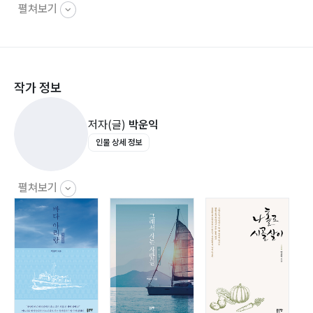
펼쳐보기
061 / 연애편지
072 / 지옥동
084 / 높은 사람
093 / 나는 고발한다
작가 정보
102 / 묘목
111 / 악쓰는 사람
저자(글)
박운익
119 / 어머니의 저녁
인물 상세 정보
126 / 가물치
137 / 봉산등
145 / 상패
펼쳐보기
154 / 고양이
163 / 뱀술
174 / 유서
182 / 실업자의 변명
191 / 고향의 흙
202 / 풍길동