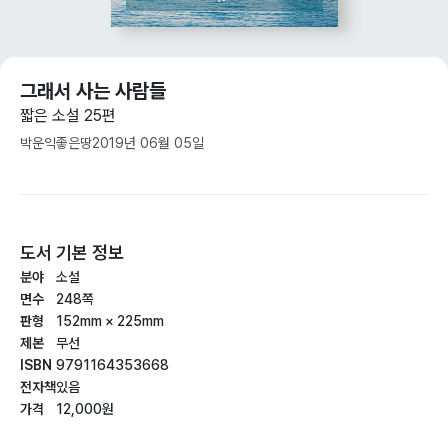
그래서 사는 사람들
짧은 소설 25편
박운익
좋은땅
2019년 06월 05일
도서 기본 정보
분야
소설
면수
248쪽
판형
152mm × 225mm
제본
무선
ISBN
9791164353668
전자책
있음
가격
12,000원