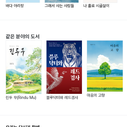
213 / 꿈
바다 아리랑
그래서 사는 사람들
나 홀로 시골살이
자
221 / 흉터
232 / 길집 사람들
같은 분야의 도서
마음의 고향
린두 무(Rindu Mu)
블루닥터와 레드검사