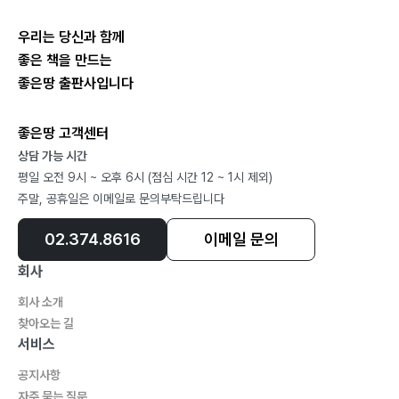
생 각062
우리는 당신과 함께
소 리063
좋은 책을 만드는
참는 자064
좋은땅 출판사입니다
지나가니까065
별빛이 나의 마음을 적시다066
좋은땅 고객센터
예수님의 보혈067
상담 가능 시간
외 침068
평일 오전 9시 ~ 오후 6시 (점심 시간 12 ~ 1시 제외)
알게 하시네069
주말, 공휴일은 이메일로 문의부탁드립니다
하나님은 있느니라070
02.374.8616
이메일 문의
아브라함의 고백072
울지마074
회사
나아만의 신앙고백075
회사 소개
다시 오리라076
찾아오는 길
합력하여 선을 이루시는 하나님078
서비스
공지사항
자주 묻는 질문