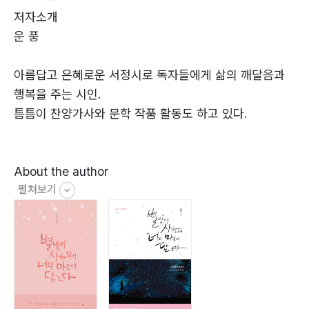
내가 뭐라고030
저자소개
우리 엄마의 소리031
운 풍
아름답고 은혜로운 서정시로 독자들에게 삶의 깨달음과
행복을 주는 시인.
에스더의 고백032
틈틈이 찬양가사와 문학 작품 활동도 하고 있다.
나의 가는 길033
한나의 기도034
보기를 원합니다036
About the author
잃어버린 벧엘을 찾으라037
펼쳐보기
Un-Pung
대 화038
말을 해야지039
A poet who presents readers enlightenment and
욥의 찬양040
happiness in life with beautiful and gracious
진리이니까042
lyricism.
성 경043
He writes lyrics for worship and writes literature.
예수 그리스도 탄생하셨네044