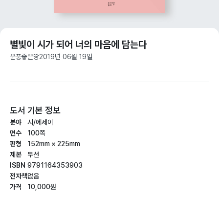
별빛이 시가 되어 너의 마음에 담는다
운풍
좋은땅
2019년 06월 19일
도서 기본 정보
분야
시/에세이
면수
100쪽
판형
152mm × 225mm
제본
무선
ISBN
9791164353903
전자책
없음
가격
10,000원