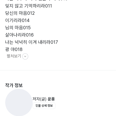
잊지 않고 기억하리라011
당신의 마음012
이기리라014
님의 마음015
살아나리라016
나는 넉넉히 이겨 내리라017
광 야018
펼쳐보기
나오미와 룻의 노래019
니 참으로 좋다020
엄마의 잔소리021
너의 마음022
작가 정보
당신도 그래023
호렙산의 목자024
저자(글)
운풍
사랑아026
인물 상세 정보
그립다027
시몬의 고백028