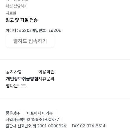
채팅 상담하기
자료실
기생 라합079
원고 및 파일 전송
성령의 은혜를 주소서080
내가 너와 함께하리라081
아이디 : so20s
비밀번호 : so20s
예수 그 이름은082
웹하드 접속하기
하나님은 찾으시네083
홍해 바다 앞에 선 백성들084
너는 내게 기도하라085
함 성086
공지사항
이용약관
개인정보취급방침
제휴문의
예수의 향기가 불어온다087
앱다운로드
구름이 가면 나도 가고088
영원한 생명090
너희를 자유케 하리라091
하나님의 어린양을 보라092
좋은땅㈜
|
대표이사 이기봉
|
회 복093
사업자등록번호 196-81-00877
|
출판사 신고번호 제 2001-000082호
|
FAX 02-374-8614
다윗왕의 고백094