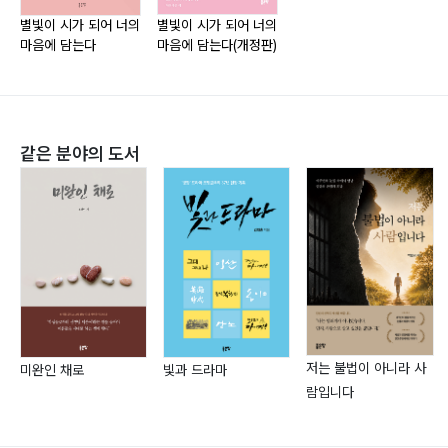
난 하고 싶은것이 있어요046
주소: ?경북 의성군 다인면 덕미리 943-2번지
별빛이 시가 되어 너의
별빛이 시가 되어 너의
마음에 담는다
마음에 담는다(개정판)
그래 한번 해보자048
(서부로 3153-66)
다메섹 사울의 고백049
Tel: 010-2124-2952
찬양하라 송축하라050
Address: ?Deongmi-ri 943-2, Dain-myeon,
다윗의 신앙고백051
Uiseong-gun, Gyeongsangbuk-do, Korea
같은 분야의 도서
나의 모든 삶이 빼앗겨도052
E-mail: rothemhouse@hanmail.net
아리마대 요셉의 용기054
우리 하나님께 돌아가자056
영문번역
권영찬Translator, Young-Chan Kwon
새 예루살렘 성에 들어가세057
University of Middlesex
길058
- B.S. Audio Production
저는 불법이 아니라 사
미완인 채로
빛과 드라마
관 심059
Email: youngchna982@hotmail.com
람입니다
부 활060
새롭게 하소서061