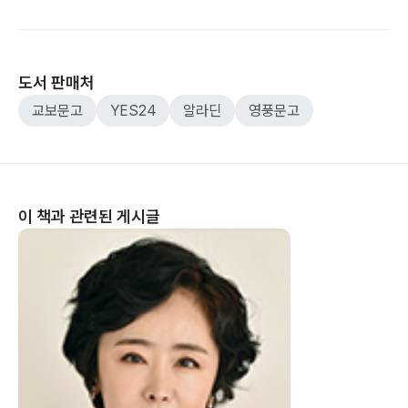
도서 판매처
교보문고
YES24
알라딘
영풍문고
이 책과 관련된 게시글