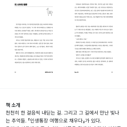
책 소개
천천히 한 걸음씩 내딛는 길. 그리고 그 길에서 만난 빛나
는 추억들. 『인생통장 여행으로 채우다』가 있다.