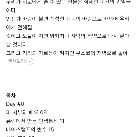
우리가 서로에게 줄 수 있는 선물은 함께한 순간의 기억들
이다.
언젠가 바람이 불면 신성한 계곡의 바람으로 바뀌어 우리
에게 전해질
것이고 노을이 지면 와카치나 사막의 석양으로 다시 살아
날 것이다.
그리고 거리의 가로등이 켜지면 쿠스코의 저녁으로 돌아
펼쳐보기
올 것이다.
여행의 경험은 인생과 함께 간다. 일상에서의 하루가 쌓여
인생이 되
는 것처럼.
목차
Day #0
미 서부와 페루 08
유럽에서 만든 인생통장 11
베이스캠프의 변수 15