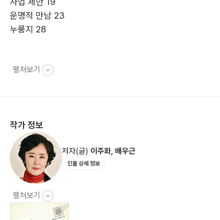
사업 제안 19
운명적 만남 23
누룽지 28
펼쳐보기
Day #1
경유지 산살바도르 32
작가 정보
Day #2
공항에서의 단잠 38
저자(글)
이주화, 배우근
몽골족과 아메리카 원주민 42
인물 상세 정보
핑크가 아닌 블루 46
사라진 수화물 50
리마의 택시 55
펼쳐보기