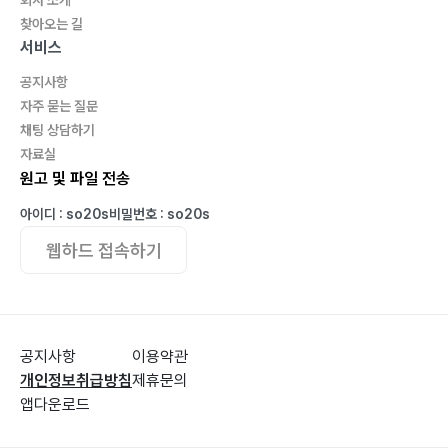
회사 소개
다시 리마로 164
찾아오는 길
여행을 선택한 이유 171
서비스
공지사항
자주 묻는 질문
Day #8
채팅 상담하기
일몰 176
자료실
원고 및 파일 전송
아이디 : so20s
비밀번호 : so20s
웹하드 접속하기
공지사항
이용약관
개인정보취급방침
제휴문의
앱다운로드