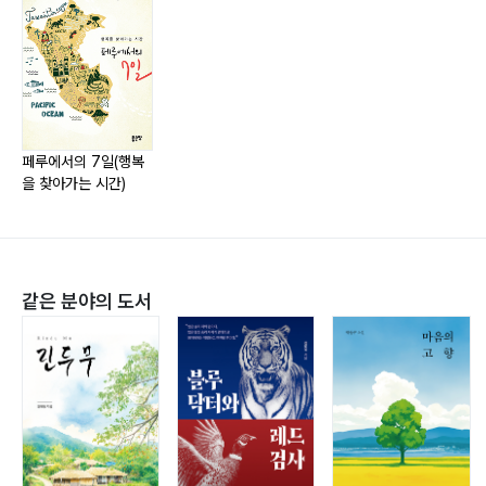
Day #3
남미와 스페인어 60
리마에서 쿠스코로 66
쿠스코의 한국 여행사 69
태도와 원칙 사이 75
페루에서의 7일(행복
을 찾아가는 시간)
부족하면 조금 불편할 뿐 79
쿠스코에서의 밤 산책 84
같은 분야의 도서
Day #4
분출 90
신성한 계곡 투어 95
페루레일 101
김치 폭탄 104