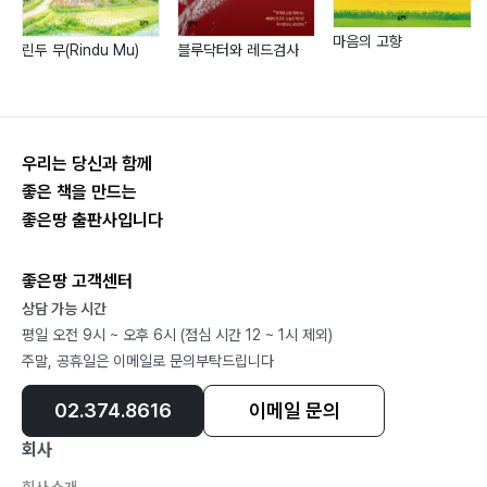
Day #5
마추픽추 110
마음의 고향
린두 무(Rindu Mu)
블루닥터와 레드검사
영원한 것은 없다 117
김치 만세 123
우리는 당신과 함께
Day #6
좋은 책을 만드는
버킷리스트 128
좋은땅 출판사입니다
무박 2일 사막 여행 133
버기는 비행한다 140
좋은땅 고객센터
샌드보드와 노을 148
상담 가능 시간
평일 오전 9시 ~ 오후 6시 (점심 시간 12 ~ 1시 제외)
사막의 빛나는 밤 154
주말, 공휴일은 이메일로 문의부탁드립니다
긴 하루를 마치며 159
02.374.8616
이메일 문의
회사
Day #7