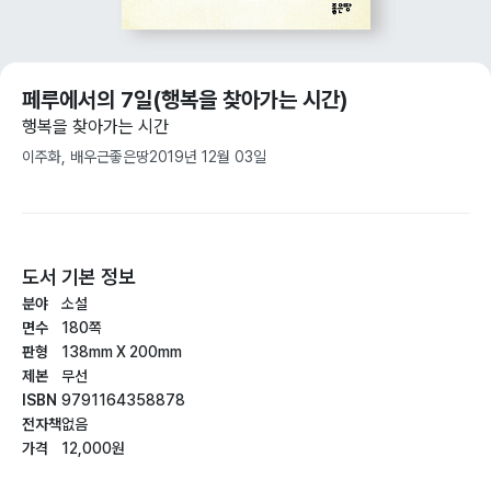
페루에서의 7일(행복을 찾아가는 시간)
행복을 찾아가는 시간
이주화, 배우근
좋은땅
2019년 12월 03일
도서 기본 정보
분야
소설
면수
180쪽
판형
138mm X 200mm
제본
무선
ISBN
9791164358878
전자책
없음
가격
12,000원