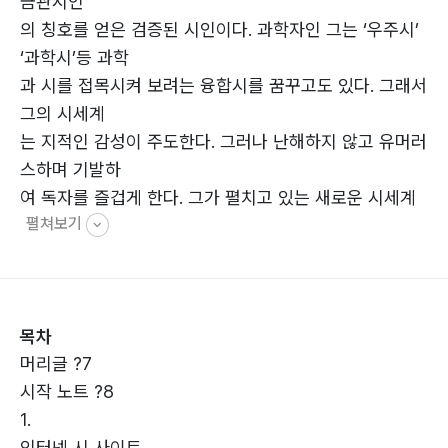
금관시인
의 칭호를 얻은 검증된 시인이다. 과학자인 그는 ‘우주시’
‘과학시’등 과학
과 시를 접목시켜 보려는 융합시를 꿈꾸고도 있다. 그래서
그의 시세계
는 지적인 감성이 주도한다. 그러나 난해하지 않고 유머러
스하며 기발하
여 독자를 즐겁게 한다. 그가 펼치고 있는 새로운 시세계
펼쳐보기
가 한국시의 지
평을 넓히리라 크게 기대가 된다.
(임보 시인, 시 창작 지도 교수)
- 호
목차
머리글 ?7
시작 노트 ?8
1.
인터넷 시 사이트