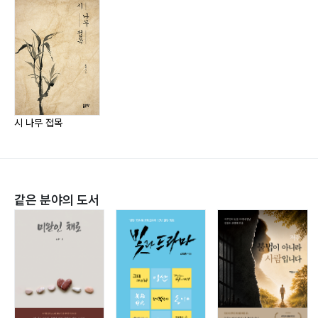
2.
월간 우리시에 실린
우주시
케플러-452b ?68 외계인의 천국 ?69
Multiverse: 다중우주 혹은 평행우주 ?70 별의 자손 ?72
북신北辰, Polaris ?73 우주 ?74 별의 사리 ?76
시 나무 접목
우주 교향곡 ?78 천생연분 ?80
앞으로 50억 년 한세상 잘 살아 보세 ?82
작은별 2: 루시의 환상 ?84
3.
같은 분야의 도서
지역 신문 코리아 위클리에 실린
시선 시리즈
거목의 심장 ?88 상태 보존의 법칙 ?90
그래서 공부해야 한다 ?91 달 고치 2 ?93 피식…… ?94
부활하는 애벌레 ?95 묵은지 ?97 사랑 1: 사랑예찬 ?99
군림할 생각 마라 ?101 소멸하고 싶다 ?102 인간 기하학