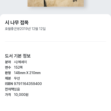
시 나무 접목
호월
좋은땅
2019년 12월 12일
도서 기본 정보
분야
시/에세이
면수
152쪽
판형
148mm X 210mm
제본
무선
ISBN
9791164359400
전자책
있음
가격
10,000원