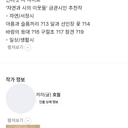
‘자연과 시의 이웃들’ 금관시인 추천작
- 자연/서정시
아픔과 슬픔끼리 ?13 달과 선인장 꽃 ?14
바람의 등대 ?16 구절초 ?17 참견 ?19
- 일상/생활시
펼쳐보기
취급주의 ?21 기분 좋은 저녁 ?23 테리토리 마킹 ?25
- 패러디/논술/풍자시
시의 미아 1 ?29 누가 이 꽃을 아시나요? ?31
시의 미아 2 ?33
작가 정보
- 과학시
세상은 밝단다 ?35 염화나트륨 ?37 그린 에너지 공장 ?
저자(글)
호월
38
인물 상세 정보
인공 눈깔 1 ?39 삼각자 설법 ?40
- 실험시
할 테면 해 봐 ?43 사랑 2: 사랑 방정식 ?45
펼쳐보기
현장검증 上 ?48 현장검증 中 ?55 현장검증 下 ?61