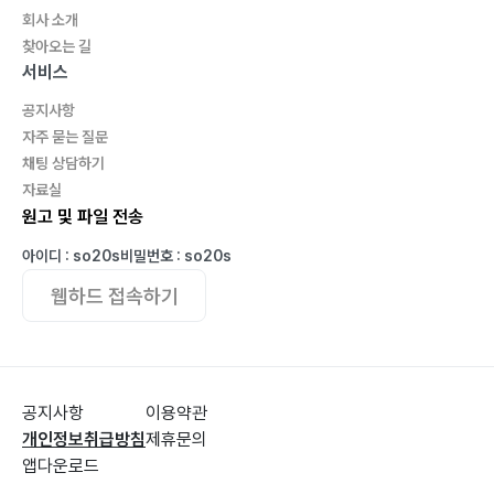
회사 소개
?136
찾아오는 길
나비와 가을비 ?137 몽당시 묶음 1~10 ?138
서비스
공지사항
자주 묻는 질문
채팅 상담하기
자료실
원고 및 파일 전송
아이디 : so20s
비밀번호 : so20s
웹하드 접속하기
공지사항
이용약관
개인정보취급방침
제휴문의
앱다운로드