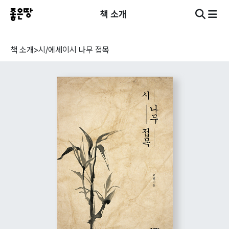
책 소개
책 소개
>
시/에세이
시 나무 접목