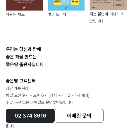
?104
저는 불법이 아니라 사
미완인 채로
빛과 드라마
들깨 ?106 양자 역학 1 ?107 양자 역학 2 ?108
람입니다
이슬은 온 세상을 품고 있지만 ?109 안단테 칸타빌레 ?
111
단발머리의 일기 ?112 도마뱀 ?114 붉은 칸나의 꿈 ?115
록키산맥 빙하에서 ?117 사랑은 일방통행 ?118 그루터기
우리는 당신과 함께
?119
좋은 책을 만드는
좋은땅 출판사입니다
달 고치 1 ?120 노을 ?121
4.
좋은땅 고객센터
동창 회보와
상담 가능 시간
문집에 실린 시
평일 오전 9시 ~ 오후 6시 (점심 시간 12 ~ 1시 제외)
나는 너에게 ?124 세월 바다낚시 ?126 외롭지 않냐고요?
주말, 공휴일은 이메일로 문의부탁드립니다
?128
5.
02.374.8616
이메일 문의
몽당시 시리즈
회사
학 ?132 털 빠진 등 ?133 물줄기 ?134 적막 ?135 설국