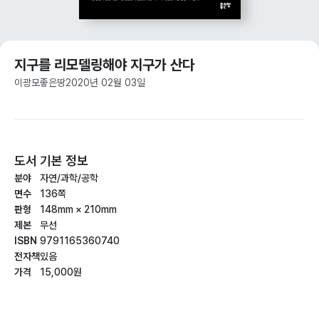
지구를 리모델링해야 지구가 산다
이광모
좋은땅
2020년 02월 03일
도서 기본 정보
분야
자연/과학/공학
면수
136쪽
판형
148mm × 210mm
제본
무선
ISBN
9791165360740
전자책
있음
가격
15,000원