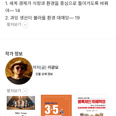
1. 세계 경제가 식량과 환경을 중심으로 돌아가도록 바꿔
야― 14
2. 과잉 생산이 불러올 환경 대재앙― 19
펼쳐보기
3. 나무식량으로 환경 재앙을 극복해야― 24
4. 월동하는 뿌리식물로 식량 자원을 더 풍성하게― 29
5. 화전 농업, 이대로 두고만 봐야 할 것인가?― 32
6. 핵전쟁, 지구촌 생태계를 파멸시킬 수도 있어― 35
작가 정보
7. 핵 없는 세상 만들기? 전 세계인 모두가 동참해야―
39
저자(글)
이광모
8. 각국의 정상들은 머리를 맞대고 핵 문제 해결해야―
인물 상세 정보
42
9. 곤충이 살아야 인간도 산다― 45
10. 각종 바이러스 전파의 주범, 미세먼지― 49
펼쳐보기
11. 습지를 대폭 늘려, 해수면 상승을 막자― 52
12. 점차 사라져가는 히말라야 만년설― 54
13. 인간, 다양한 생명체와 더불어 생존해야― 57