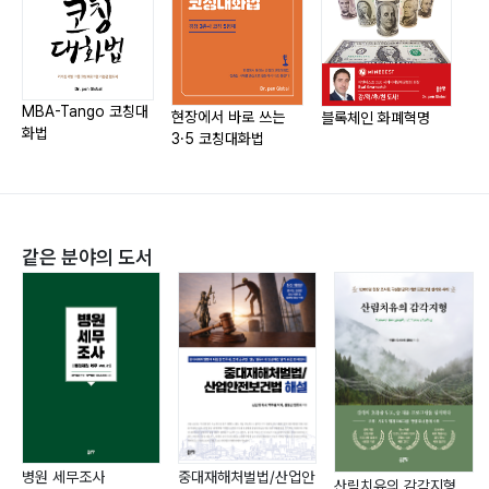
14. 200조 달러를 투입하여 지구를 리모델링하자― 59
15. 1회 용품 사용 줄이기에 동참하자― 61
16. 환경 대재앙과 맞서 싸우는 우리의 장수, 나무― 63
17. 지구촌 공기는 우리 모두의 공동 자산이다― 66
MBA-Tango 코칭대
지
현장에서 바로 쓰는
블록체인 화폐혁명
화법
지
18. 빛 바랜 청정의 보고, 우리의 바다― 69
3·5 코칭대화법
19. 지구를 리모델링해야 지구가 산다― 72
20. 천국도 천상세계도 대자연과 동식물이 만든다― 74
같은 분야의 도서
2부 부록 - 200조 달러의 재정확보, 지구를 살린다
1. 지구를 리모델링해야 지구가 산다― 79
2. 지구온난화, 나무심기에 달려있다, 전문가 이광모의 제
안― 81
3. 200조 달러에 준하는 재정확보, 지구를 살린다― 84
4. 숲의 나무빵 기념비석― 87
5. 『숲의 나무빵』 전 세계 180개국 아마존 사이트에서 판
매― 88
병원 세무조사
중대재해처벌법/산업안
산림치유의 감각지형