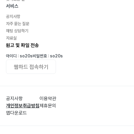
7. 천년을 사는 나무의 지혜를 인간이 배워야 지구가 산다
서비스
― 126
공지사항
8. 인간과 나무가 최상위 동반자 되어야 지구가 산다―
자주 묻는 질문
128
채팅 상담하기
9. 인간들 생각을 바꿔야 지구가 산다― 130
자료실
원고 및 파일 전송
아이디 : so20s
비밀번호 : so20s
웹하드 접속하기
공지사항
이용약관
개인정보취급방침
제휴문의
앱다운로드