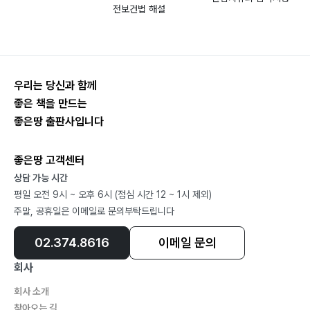
6. ?지구촌 30그루 나무심기 운동본부
전보건법 해설
www.dotori365.org 소개― 90
7. 숲의 나무빵 기념비 기도문― 93
우리는 당신과 함께
특허기술 소개서
좋은 책을 만드는
좋은땅 출판사입니다
이광모의 생각
1. 사람과 동물이 함께 공유하는 나무식량자원의 꿈을 현
좋은땅 고객센터
실로― 114
상담 가능 시간
2. 만약 인간이 지구에서 사라진다면― 116
평일 오전 9시 ~ 오후 6시 (점심 시간 12 ~ 1시 제외)
3. 지구촌 산불을 정복하라― 118
주말, 공휴일은 이메일로 문의부탁드립니다
4. ?지구촌 재해와 산불은 국경을 막론하고
각국이 협력하여 정복하라― 120
02.374.8616
이메일 문의
5. 첨단 무기와 핵을 폐기하여 지구 리모델링에 동참하라
회사
― 122
회사 소개
6. 나무 소비 줄이기 ― 124
찾아오는 길