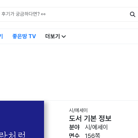
기
좋은땅 TV
더보기
시/에세이
도서 기본 정보
분야
시/에세이
면수
156쪽