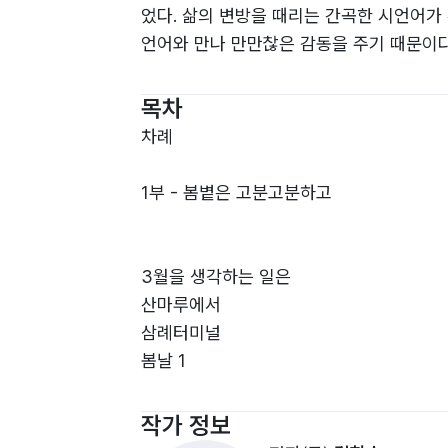
었다. 삶의 변방을 때리는 간곡한 시언어가
언어와 만나 만만찮은 감동을 주기 때문이다
보고 얼른 그이와 마주앉아 국수 한 그릇 
집을 통해 독자는 지나간 시절이 그저 지나
목차
의 고단함과 서글픔이 얼마간은 위로가 되리
차례
어가게 하리라. - 유강희 시인
1부 - 봄볕은 고분고분하고
3월을 생각하는 일은
산마루에서
삼례터미널
봄날 1
신발장이 있던 자리
테트리스
작가 정보
봄날 2