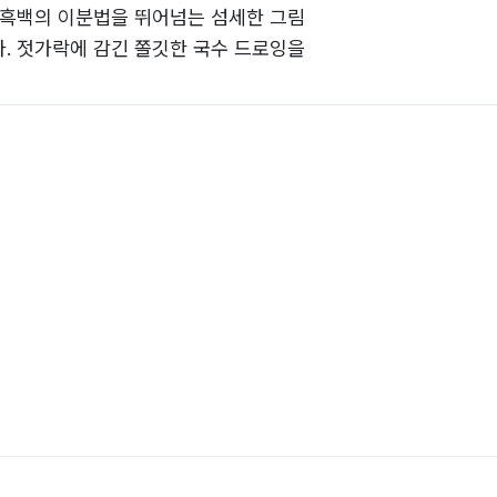
 흑백의 이분법을 뛰어넘는 섬세한 그림
. 젓가락에 감긴 쫄깃한 국수 드로잉을
후루룩 비우고 싶었으니. 이 각별한 시화
간 무늬가 아니고, 오늘의 현실이 오늘만의 것이 아님을 금세 알
라. 그것만으로 이 평명한 야문 시화집은 능히 “저쪽 산그늘에서