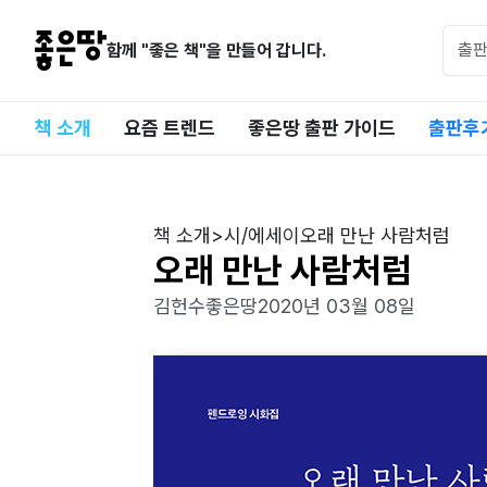
함께 "좋은 책"을 만들어 갑니다.
책 소개
요즘 트렌드
좋은땅 출판 가이드
출판후
책 소개
>
시/에세이
오래 만난 사람처럼
오래 만난 사람처럼
김헌수
좋은땅
2020년 03월 08일