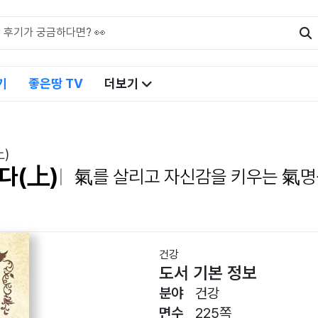
기
좋은땅 TV
더보기
)
다(上)
氣를 살리고 자신감을 키우는 氣명
건강
도서 기본 정보
분야
건강
면수
225쪽