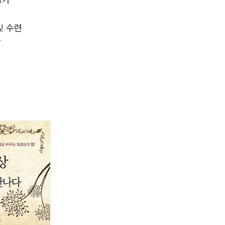
및 수련
장