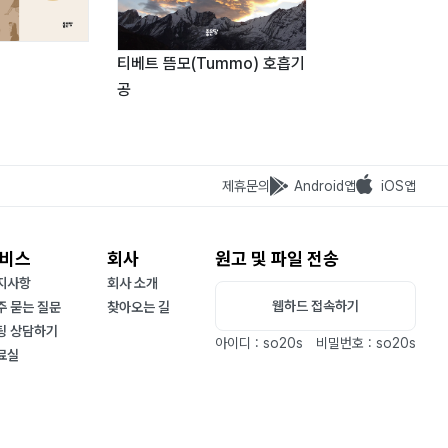
티베트 뜸모(Tummo) 호흡기
그대여, 건행하라
공
제휴문의
Android앱
iOS앱
비스
회사
원고 및 파일 전송
지사항
회사 소개
웹하드 접속하기
주 묻는 질문
찾아오는 길
팅 상담하기
아이디 : so20s
비밀번호 : so20s
료실