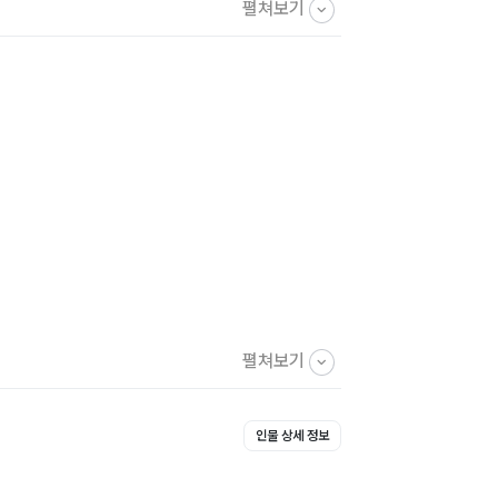
펼쳐보기
입니다. 이 책이 아무쪼록 많이 읽혀져 요즘처
은 사람들에게 삶에 있어서 작은 기여라도 할
펼쳐보기
인물 상세 정보