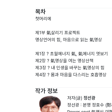
는 책이기 때문입니다.
또한 이 책은 당신의 삶을, 당신의 인생을 바
목차
럼 기가 죽어 의기소침해 있는 조직과 사회
첫머리에
수 있게 되기를 기원합니다.
제1부 氣살리기 프로젝트
명상언어의 힘, 마음으로 읽는 氣명상
제1장 ? 초월에너지 氣, 氣에너지 엿보기
제2장 ? 氣명상을 여는 명상산책
제3장 ? 내 인생을 바꾸는 氣명상의 힘
제4장 ? 몸과 마음을 다스리는 호흡명상
제5장 ? 氣에너지를 다스리는 생각과 감정,
제6장 ? 몸과 마음의 휴식, 氣를 살리는 
작가 정보
저자(글)
정선광
정선광 : 본명 정효수 (
Power spot 氣명상 여