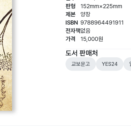
판형
152mm×225mm
제본
양장
ISBN
9788964491911
전자책
없음
가격
15,000원
도서 판매처
교보문고
YES24