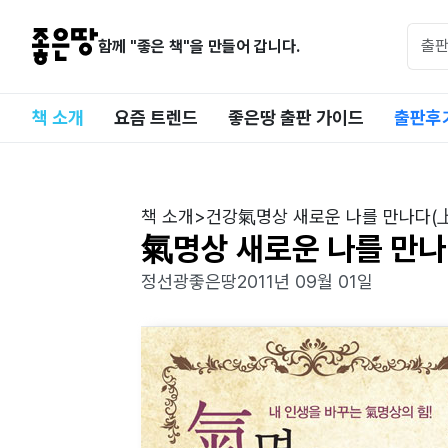
함께 "좋은 책"을 만들어 갑니다.
책 소개
요즘 트렌드
좋은땅 출판 가이드
출판후
책 소개
>
건강
氣명상 새로운 나를 만나다(上
氣명상 새로운 나를 만나
정선광
좋은땅
2011년 09월 01일