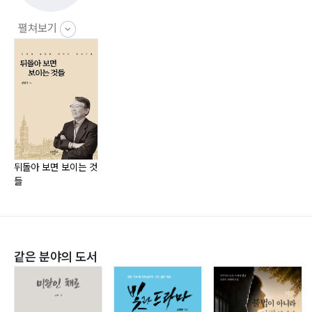
한일 협정 반대 데모_55
펼쳐보기
제3부 국방의 의무를 다하다
군입대_66
제4부 사회에 진출하다
해운 회사 입사_74
첫 해외 출장_79
뒤돌아 보면 보이는 것
들
제5부 결혼하다
결혼하다 _92
같은 분야의 도서
성엽이 태어나다_94