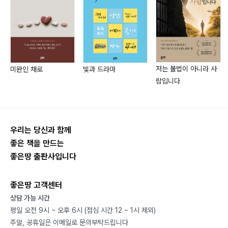
제6부 회사 소유 초대형 유조선 침몰
Persia만에서의 대참사_96
제7부 런던 해운 시장 진입
저는 불법이 아니라 사
미완인 채로
빛과 드라마
런던 사무소장 부임_100
람입니다
수진이 태어나다_110
런던 시내 및 근교 관광하기_113
수준 높은 문화생활_120
우리는 당신과 함께
승용차로 달려 본 유럽 여행_122
좋은 책을 만드는
각종 해난 사고 수습 관련 일화들_128
좋은땅 출판사입니다
좋은땅 고객센터
제8부 은행원으로 새 출발
상담 가능 시간
제일은행 런던지점 개점 팀에 합류_132
평일 오전 9시 ~ 오후 6시 (점심 시간 12 ~ 1시 제외)
런던지점 개점과 Money Market Dealing_136
주말, 공휴일은 이메일로 문의부탁드립니다