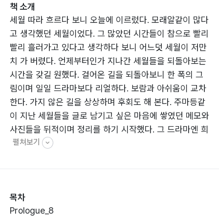
책 소개
세월 따라 흐르다 보니 오늘에 이르렀다. 모래알같이 많다
고 생각했던 세월이었다. 그 많았던 시간들이 참으로 빨리
빨리 흘러가고 있다고 생각하다 보니 어느덧 세월이 저만
치 가 버렸다. 언제부터인가 지나간 세월들을 되돌아보는
시간을 갖길 원했다. 걸어온 길을 되돌아보니 한 폭의 그
림이며 일일 드라마보다 리얼하다. 보람과 아쉬움이 교차
한다. 가지 않은 길을 상상하며 후회도 해 본다. 주마등같
이 지난 세월들을 글로 남기고 싶은 마음에 쌓였던 메모와
사진들을 뒤적이며 정리를 하기 시작했다. 그 드라마엔 희
펼쳐보기
로애락이 고스란히 녹아 있다. 지구촌 구석구석을 뛰다 보
니 역시 세상은 넓고 행동 반경은 커져만 갔다. 그렇게 지
구를 누빈 시간 그리고 거기서 얻은 경험들도 되짚어 보니
희미하게 그리고 또렷하게 뇌리에 남아 있다.
목차
Prologue_8
삶의 진정한 의미란 무엇인가? 미래를 향한 푸른 꿈을 달