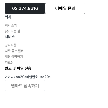
8년 만에 귀국하다_141
02.374.8616
이메일 문의
귀국 후 은행원으로의 삶_144
은행 지점장 부임_157
회사
회사 소개
찾아오는 길
제9부 제일은행 런던 지점장 부임
서비스
다시 런던으로_166
공지사항
런던 금융시장 그리고 미래_176
자주 묻는 질문
영국 국내외 여행 재조명_185
채팅 상담하기
자료실
원고 및 파일 전송
제10부 제일은행 국제 금융부 발족
아이디 : so20s
비밀번호 : so20s
다시 서울로_196
웹하드 접속하기
국제 금융부장 취임_199
우리나라 최초로 영구 채(Perpetual) 발행_208