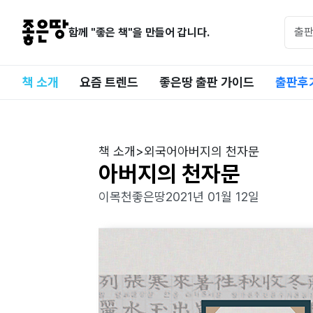
함께 "좋은 책"을 만들어 갑니다.
책 소개
요즘 트렌드
좋은땅 출판 가이드
출판후
책 소개
>
외국어
아버지의 천자문
아버지의 천자문
이목천
좋은땅
2021년 01월 12일