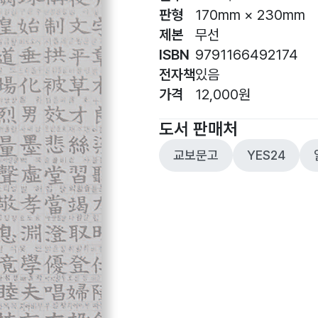
판형
170mm × 230mm
제본
무선
ISBN
9791166492174
전자책
있음
가격
12,000원
도서 판매처
교보문고
YES24