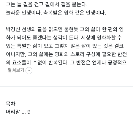
그는 늘 길을 걷고 길에서 길을 묻는다.
놀라운 인생이다. 축복받은 영화 같은 인생이다.
박경신 선생의 글을 읽으면 불현듯 그의 삶이 한 편의 영
화가 되어도 좋겠다는 생각이 든다. 세상에 영화화할 수
있는 특별한 삶이 있고 그렇지 않은 삶이 있는 것은 결코
아니지만, 그의 삶에는 영화의 스토리 구성에 필요한 반전
의 요소들이 수없이 반복된다. 그 반전은 언제나 긍정적으
펼쳐보기
로 발전하며 그리고 또 새로운 사건을 예고한다.
박경신 선생의 삶은 거침이 없다. 좌절을 모른다. 언제나
직진이다. 그에게는 어떠한 어려움이 닥쳐도 그것을 견디
목차
고 이겨 내는 강한 의지와 힘이 있다. 이러한 성품은 그의
머리말 … 9
어린 시절 성장 과정에서 찾아볼 수도 있지만, 무엇보다
그의 이 힘은 어머니에 대한 사랑과 하나님에 대한 믿음에
서 나오는 것으로 보인다.