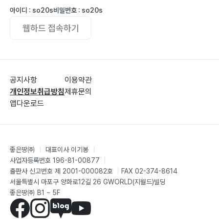
Case1) 장기결석 … 165
아이디 : so20s
비밀번호 : so20s
Case2) Computer 범죄 … 167
웹하드 접속하기
7. 판단능력을 키워 줄 수 있는 여름방학 … 169
8. “하나님도 나를 사랑하지 않는다” … 171
9. 당당한 유학 생활 … 177
10. 어린이와 그 어머니들에게도 희망을 … 182
공지사항
이용약관
11. 이민 가정의 진정한 자녀 사랑 … 186
개인정보취급방침
제휴문의
12. 어느 대학보다 어떤 사회인으로 키우느냐가 더 중요
앱다운로드
하다 … 191
제5부 “나의 남은 삶도 주의 영광을 위하여”
좋은땅㈜
|
대표이사 이기봉
|
1. 은퇴 생활과 나의 소망 … 200
사업자등록번호 196-81-00877
|
2. 중남미 선교 기행문 … 207
출판사 신고번호 제 2001-000082호
|
FAX 02-374-8614
서울특별시 마포구 양화로12길 26 GWORLD(지월드)빌딩
3. 중국 의료선교지 방문기 … 212
좋은땅㈜ B1 ~ 5F