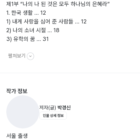
제1부 “나의 나 된 것은 모두 하나님의 은혜라”
1. 한국 생활 … 12
그의 글은 참 진솔하다. 가리고, 감추고 싶은 부분도 있을
1) 내게 사랑을 심어 준 사람들 … 12
텐데 그는 스스럼없이 다 내보인다. 집안의 작은어머니에
2) 나의 소녀 시절 … 18
관한 얘기, 중학교 시절 등교 금지를 당한 얘기 등등의 이
3) 유학의 꿈 … 31
야기까지 소개하고 있다. 그는 남을 의식하지 않고 자신의
삶을 산다. 그 당당함과 자유로움이 부럽기까지 하다.
펼쳐보기
2. 미국 유학 … 43
1) 유학 아닌 미국행 … 43
이 책의 발행일인 2021년 7월 18일은 저자 박경신 선생
2) Mrs. Korper … 46
의 산수(傘壽, 80회 생일)이다.
3) 하나님이 짝지어 주신 남자 … 55
아마도 그는 젊은 날 ‘팔십 생일쯤에 내 책을 한 권 펴내고
작가 정보
4) 나의 어머니 … 65
싶다’는 생각을 했을지도 모르겠다. 아니, 어쩌면 확실히
그렇게 했을 것 같다. 그리고 오늘 그 계획을 완성하고 있
저자(글)
박경신
3. 뉴욕 공립학교 상담교사 … 70
다.
인물 상세 정보
1) 하나님이 내게 주신 사명 … 70
2) 나를 필요로 하는 곳 … 75
- 배상환(시인, 합창 지휘자, 라스베가스 서울문화원장)의
3) 모든 것이 하나님의 은혜 … 78
발문 중
서울 출생