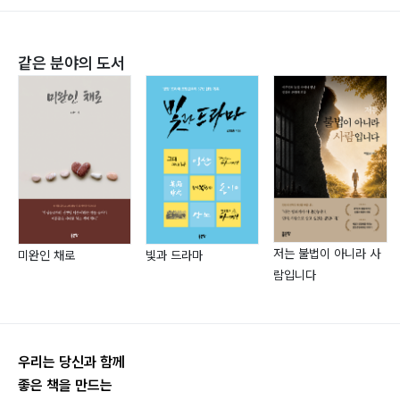
Ryee … 100
“좋은 사람이 되고 싶다”/Kathy Oh … 104
같은 분야의 도서
제3부 시
과잉보호 … 108
영어 때문에 … 110
힘겨운 하루하루 … 111
우리는 해낼 수 있을까요? … 113
집 나간 우리 아이 … 115
아들의 편지 … 117
저는 불법이 아니라 사
미완인 채로
빛과 드라마
내 나이 육십에 … 119
람입니다
허드슨강가의 하루 … 121
비엔나로 향하며 … 123
아름다운 빈손 … 125
인생의 뒤안길에서 … 126
우리는 당신과 함께
기댈 수 있는 벽 … 128
좋은 책을 만드는