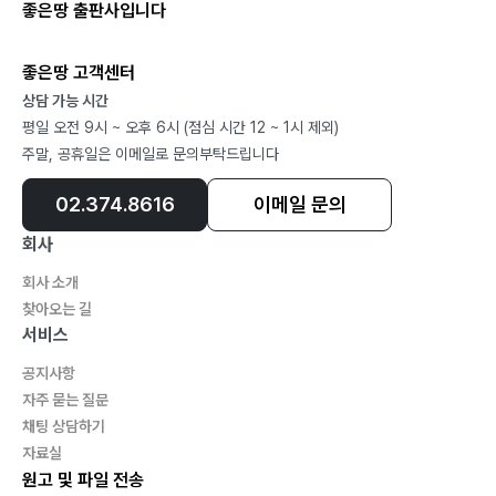
좋은땅 출판사입니다
그냥 저냥 … 130
TO DEAR VINCENT VAN GOGH … 131
좋은땅 고객센터
RAINBOW RICE CAKE … 133
상담 가능 시간
TO OUR CHILDREN … 135
평일 오전 9시 ~ 오후 6시 (점심 시간 12 ~ 1시 제외)
ALASKA WILDERNESS … 137
주말, 공휴일은 이메일로 문의부탁드립니다
AUTUMN PERSIMMON … 139
BEFORE IT IS TOO LATE … 141
02.374.8616
이메일 문의
SEARCHING FOR MEANING … 143
회사
회사 소개
제4부 교육 칼럼
찾아오는 길
1. 사이버 왕따와 자신감 상실 … 146
서비스
2. 학생들의 위험 신호와 그 대응책 … 150
공지사항
3. 왜 청소년들은 도움이 필요한가? … 153
자주 묻는 질문
4. 조기유학 자유화 … 156
채팅 상담하기
5. 개학과 학부모의 책임의식 … 160
자료실
6. 두 개의 상담 케이스 … 165
원고 및 파일 전송