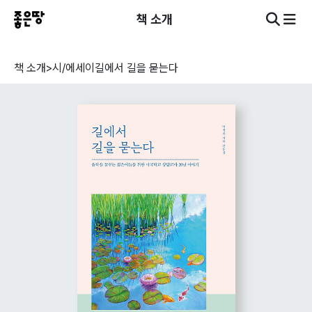
책 소개
책 소개
>
시/에세이
길에서 길을 묻는다