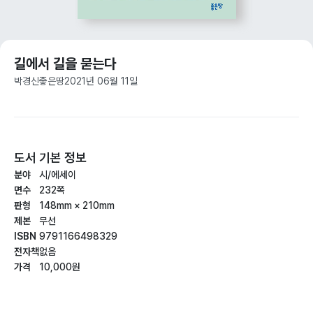
길에서 길을 묻는다
박경신
좋은땅
2021년 06월 11일
도서 기본 정보
분야
시/에세이
면수
232쪽
판형
148mm × 210mm
제본
무선
ISBN
9791166498329
전자책
없음
가격
10,000원