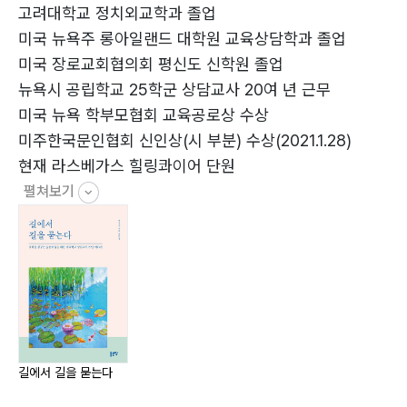
4) 내가 본 뉴욕시 교육 현장의 변화 … 82
고려대학교 정치외교학과 졸업
미국 뉴욕주 롱아일랜드 대학원 교육상담학과 졸업
미국 장로교회협의회 평신도 신학원 졸업
제2부 학생들의 반성문
뉴욕시 공립학교 25학군 상담교사 20여 년 근무
“나는 악기를 잘 불러서 좋은 대학 가는 게 꿈이다”/Hana
미국 뉴욕 학부모협회 교육공로상 수상
Hong … 88
미주한국문인협회 신인상(시 부분) 수상(2021.1.28)
“죄송드립니다”/Young Lee … 89
현재 라스베가스 힐링콰이어 단원
“영어만 잘할 수 있다면…”/Timothy Kim … 90
펼쳐보기
“아이들 얼굴만 봐도 무서워요”/Jane Jun … 92
“미국에서 보라는 듯이 살고 싶은데…”/Jenifer Choi …
94
“한 번만 봐주시면 잘할 수 있어요”/Jane Lee … 96
“졸업을 못 하면 어떻게 될까?”/Naomi kim … 97
“다시는 담배 피우지 않겠습니다”/Eugene Lee … 98
“공부에만 열중하겠습니다”/Sang Chul Son … 99
길에서 길을 묻는다
“어른들이 내 말을 안 믿으니 답답합니다”/Kyung Hhe