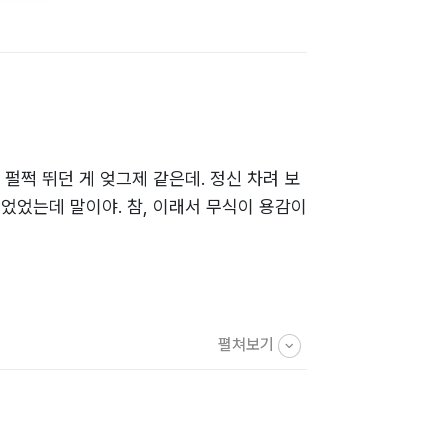
 펄쩍 뛰던 게 엊그제 같은데. 정신 차려 보
들었었는데 말이야. 참, 이래서 무식이 용감이
펼쳐보기