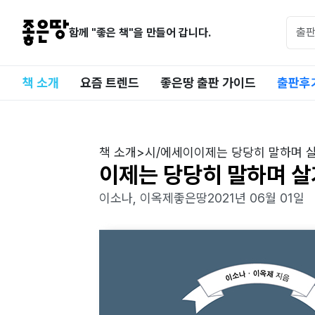
함께 "좋은 책"을 만들어 갑니다.
책 소개
요즘 트렌드
좋은땅 출판 가이드
출판후
책 소개
>
시/에세이
이제는 당당히 말하며 
이제는 당당히 말하며 살
이소나, 이옥제
좋은땅
2021년 06월 01일