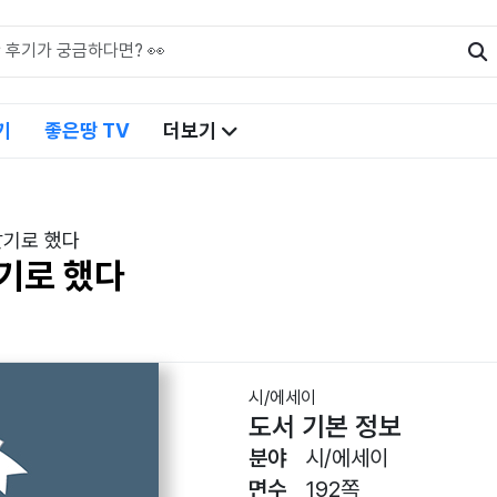
기
좋은땅 TV
더보기
살기로 했다
기로 했다
시/에세이
도서 기본 정보
분야
시/에세이
면수
192쪽