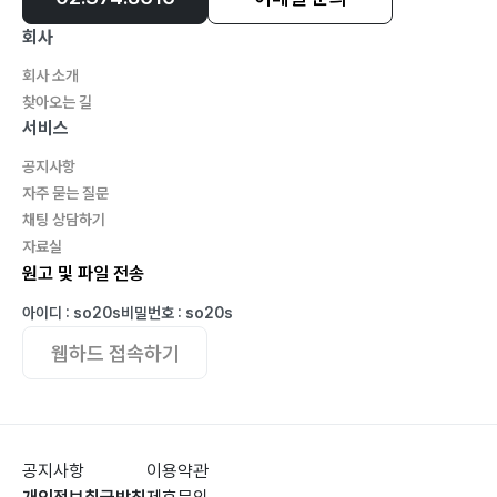
연에 꿈을 실어 날리며 238
회사
또 하나의 당당한 가족 244
회사 소개
자유로움의 확장 250
찾아오는 길
기둥을 뽑아야 하나 256
서비스
경복궁 이야기 262
공지사항
기도하듯 경건하게 270
자주 묻는 질문
할머니들도 친구, 아이들도 친구 277
채팅 상담하기
증조할머니를 지극히 생각하는 아이 283
자료실
성냥개비 이야기 289
원고 및 파일 전송
공중을 날아 보다 295
아이디 : so20s
비밀번호 : so20s
장기려 박사님께 301
웹하드 접속하기
그림은 마음이다 307
말을 걸어오는 어항 속 물고기 313
맺는말 ?323
공지사항
이용약관