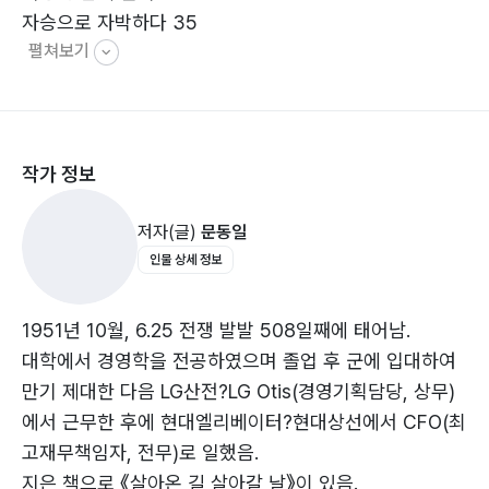
자승으로 자박하다 35
펼쳐보기
저작권 침해… 청구서를 받다 41
사진을 보는 마음 48
마음은 청춘, 몸은? 54
한 생각에 갇힌 나 60
작가 정보
대결과 승부 68
두 얼굴의 야누스, 술 74
저자(글)
문동일
인물 상세 정보
꿈·思·學
1951년 10월, 6.25 전쟁 발발 508일째에 태어남.
꿈속으로 들어가 보자 87
대학에서 경영학을 전공하였으며 졸업 후 군에 입대하여
경계를 넘나드는 장자의 〈호접몽〉 90
만기 제대한 다음 LG산전?LG Otis(경영기획담당, 상무)
김만중의 속세로 내려온 꿈 94
에서 근무한 후에 현대엘리베이터?현대상선에서 CFO(최
최인훈의 경계가 모호한 꿈과 현실 98
고재무책임자, 전무)로 일했음.
꿈을 그린 안견의 〈몽유도원도〉 103
지은 책으로 《살아온 길 살아갈 날》이 있음.