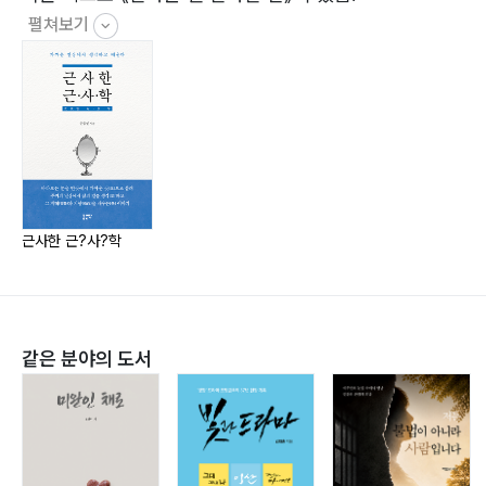
피카소가 그린 연인의 〈꿈〉 109
펼쳐보기
기독교에서의 꿈 113
불교에서의 꿈 119
동학에서의 꿈 121
이슬람교에서의 꿈 123
프로이트의 꿈의 해석 126
예지몽… 꿈에서 찾은 결정적 영감 131
자각몽… 꾸고 싶은 꿈을 꾼다 135
근사한 근?사?학
렘수면의 꿈… 눈동자를 굴린다? 137
꿈보다 더 꿈같은 영화, 〈인셉션〉 139
매진사례!…… 꿈을 사고파는 백화점 144
인생은 한바탕 꿈 148
같은 분야의 도서
꿈에서 깨다 150
친구·思·學