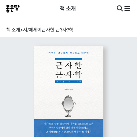
책 소개
책 소개
>
시/에세이
근사한 근?사?학