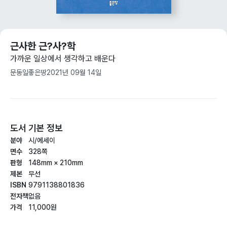
근사한 근?사?학
가까운 일상에서 생각하고 배운다
문동일
좋은땅
2021년 09월 14일
도서 기본 정보
분야
시/에세이
면수
328쪽
판형
148mm × 210mm
제본
무선
ISBN
9791138801836
전자책
없음
가격
11,000원