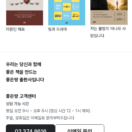
고마운 친구들 155
도끼를 갈아 바늘을 만들다 159
저는 불법이 아니라 사
미완인 채로
빛과 드라마
선계로 오르실 법사님 167
람입니다
어깨 위에 올라선 나 174
멘사로 맺어진 우정 그리고 배움 182
덕분에 잘 살고 있소이다 188
그는 뛰고, 나는 걷고 194
우리는 당신과 함께
손편지의 열락 200
좋은 책을 만드는
좋은땅 출판사입니다
그의 변신은 무죄다 215
좋은땅 고객센터
상담 가능 시간
아이·思·學
평일 오전 9시 ~ 오후 6시 (점심 시간 12 ~ 1시 제외)
주말, 공휴일은 이메일로 문의부탁드립니다
새롭게 찾아갈 길 229
물살을 헤치고 232
02.374.8616
이메일 문의