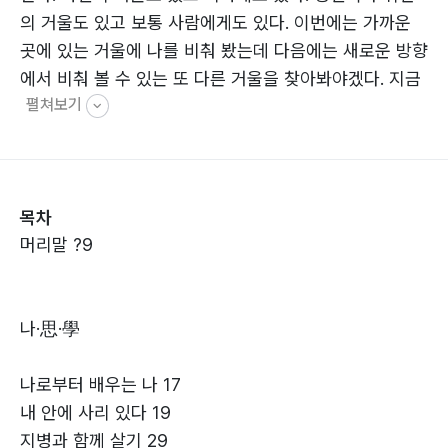
의 거울도 있고 보통 사람에게도 있다. 이번에는 가까운
곳에 있는 거울에 나를 비춰 봤는데 다음에는 새로운 방향
에서 비춰 볼 수 있는 또 다른 거울을 찾아봐야겠다. 지금
펼쳐보기
까지는 어설픈 더듬이로 더듬어 봤지만 앞으로 기회가 된
다면 내 무딘 감수성을 좀 더 연마하여 아득히 들려오는
울림이나 파동도 좀 더 예민해진 내 안테나의 촉수로 잡아
서 적어 보고 싶다.
목차
머리말 ?9
나·思·學
나로부터 배우는 나 17
내 안에 사리 있다 19
지병과 함께 살기 29