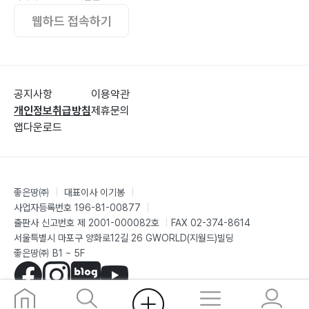
세상 엿보기 18 - 기억 속의 왕관새 91
웹하드 접속하기
세상 엿보기 19 - 도시 속의 사막 93
세상 엿보기 20 - 꿈같은 두바이 94
세상 엿보기 21 - 밀리는 생각 안의 남자 95
세상 엿보기 22 - 엇갈리는 시간 사이 96
공지사항
이용약관
세상 엿보기 23 - 사막 위 아파트에서 97
개인정보취급방침
제휴문의
세상 엿보기 24 - 수선한 바람 98
앱다운로드
세상 엿보기 25 - 맞대결 99
세상 엿보기 26 - 2019년 10월 어느 날 101
세상 엿보기 27 102
좋은땅㈜
|
대표이사 이기봉
|
세상 엿보기 28 - 두바이 실외 수영장 달빛 104
사업자등록번호 196-81-00877
|
세상 엿보기 29 - 두바이 저물녘 카페 105
출판사 신고번호 제 2001-000082호
|
FAX 02-374-8614
서울특별시 마포구 양화로12길 26 GWORLD(지월드)빌딩
세상 엿보기 30 - 두바이 저녁 풍경 106
좋은땅㈜ B1 ~ 5F
세상 엿보기 31 - 두바이 할로윈데이 107
세상 엿보기 32 - 아이들의 축제 날 109
©G-WORLD
세상 엿보기 33 - 그림 속의 도시 110