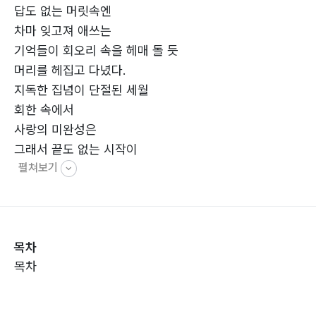
답도 없는 머릿속엔
차마 잊고져 애쓰는
기억들이 회오리 속을 헤매 돌 듯
머리를 헤집고 다녔다.
지독한 집념이 단절된 세월
회한 속에서
사랑의 미완성은
그래서 끝도 없는 시작이
펼쳐보기
되기도 했다.
- 시인의 말 -
목차
목차