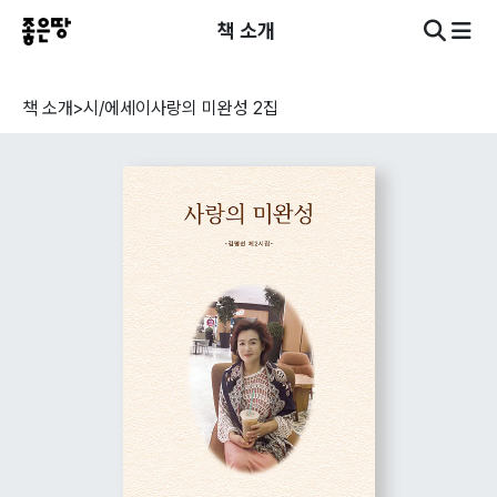
책 소개
책 소개
>
시/에세이
사랑의 미완성 2집