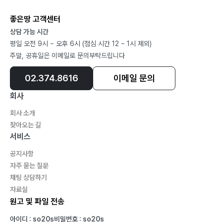
세상 엿보기 2 - 세계 속의 보름달 69
좋은땅 고객센터
세상 엿보기 3 - 교차로 위에서 71
상담 가능 시간
세상 엿보기 4 - 명왕성 72
평일 오전 9시 ~ 오후 6시 (점심 시간 12 ~ 1시 제외)
세상 엿보기 5 - 두바이 나라 법 73
주말, 공휴일은 이메일로 문의부탁드립니다
세상 엿보기 6 74
세상 엿보기 7 - 두바이 여자들 75
02.374.8616
이메일 문의
세상 엿보기 8 76
회사
세상 엿보기 9 - 어둠 속에서 77
회사 소개
세상 엿보기 10 - 물결 같은 밤 79
찾아오는 길
세상 엿보기 11 - 아랍 겨울 속 해바라기 80
서비스
세상 엿보기 12 - 두바이와 아부다비의 관습과 법 82
공지사항
세상 엿보기 13 - 히잡 83
자주 묻는 질문
세상 엿보기 14 - 두바이 화장실 84
채팅 상담하기
세상 엿보기 15 - 바람의 거리 85
자료실
세상 엿보기 16 - 모래 속의 사람 86
원고 및 파일 전송
세상 엿보기 17 - 아, 나의 상상의 나라 88
아이디 : so20s
비밀번호 : so20s