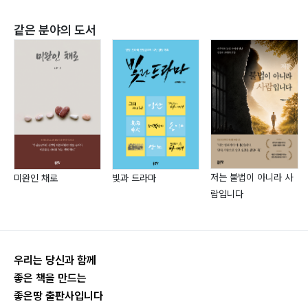
사랑의 미완성 26 - 국화꽃 꿈길 50
사랑의 미완성 27 - 동박새 51
같은 분야의 도서
사랑의 미완성 28 - 말레이시아의 하룻밤 52
사랑의 미완성 29 - 그대가 있는 곳이라면 53
사랑의 미완성 30 - 저 너머 끝 54
사랑의 미완성 31 - 먼 별 55
사랑의 미완성 32 - 지금 생각하니 56
사랑의 미완성 33 - 기억은 늘 그곳에 남아 58
사랑의 미완성 34 - 땅끝 바다에서 59
저는 불법이 아니라 사
미완인 채로
빛과 드라마
사랑의 미완성 35 - 꿈길 60
람입니다
사랑의 미완성 36 - 미지의 나라 다리 난간(두바이에서)
61
세상 엿보기
우리는 당신과 함께
좋은 책을 만드는
좋은땅 출판사입니다
세상 엿보기 1 - 도시 위의 밤배 67