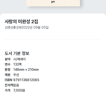
사랑의 미완성 2집
김명선
좋은땅
2022년 09월 05일
도서 기본 정보
분야
시/에세이
면수
132쪽
판형
148mm × 210mm
제본
무선
ISBN
9791138812085
전자책
없음
가격
7,000원