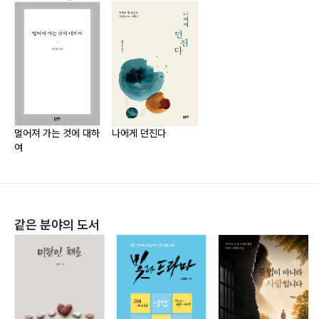
5월?38 / 아버지의 5월?39 / 전쟁?40 / 친절한 세상?
41 / 족두리꽃?42 / 나팔꽃?43 / 두더지?44 / 호미?46
/ 라일락 필 무렵?47 / 아내?48 / 일기?49 / 원추리꽃?
50 / 접시꽃?51 / 주말에만 피는 꽃?52 / 미투리 삼아 준
아내에게?53 / 유배지 아닌 시골에서 보내는 편지?55 /
싸릿골 여인?57 / 구절초?59 / 귀휴?60 / 성탄절 가까이
멀어져 가는 것에 대하
나에게 던진다
여
에는?61 / 크리스마스 풍경?62 / 좋은 날?63
제3부
가을 이후
같은 분야의 도서
처서?66 / 가을 편지?67 / 추일(秋日)?68 / 고추잠자
리?69 / 늦가을에 더 많이 보이는 것은?70 / 늦가을 이맘
쯤?71 / 쓸쓸한 거리?73 / 정리?74 / 낡은 집?75 / 입동
즈음?76 / 입동?77 / 소한 무렵?78 / 소설(小雪)?79 /