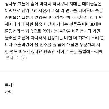
장나무 그늘에 숨어 마지막 악다구니 쳐대는 매미울음은
이명으로 남기고요 자전거로 십 리 면내를 다녀오다 솟은
땀방울은 그늘에 널었습니다 여름잠에 든 것들이 이제 막
깨어나기에 뒤란 봉숭아 같이 지나는 것들은 떠나보내며
출렁거리는 가슴으로 익어가는 들판을 바라봅니다 가만
물러날 여름이 아니라서 선풍기는 며칠 더 가까이 두려 합
니다 소슬바람이 물 진주를 풀 끝에 매달면 누군가의 시
한 편도 떠오르겠지요 방충망 사이로 드는 풀벌레 소리에
펼쳐보기
잠겨 오늘 밤은 생각이 깊어 질 것이고요
목차
차례