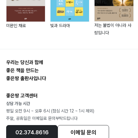
겨우살이?80 / 동천?81 / 첫눈 내리는 날은?82 / 해빙
기?84 / 겨울?85 / 겨울나무?86 / 삼동?87 / 동안거?
88 / 송년?89
저는 불법이 아니라 사
미완인 채로
빛과 드라마
제4부
람입니다
멀어져 가는 것에 대하여
순례?92 / 조문?93 / 세상의 모든 정인이가 사랑받기를?
우리는 당신과 함께
94 / 소라게?96 / 변검?97 / 먹자골목?98 / 폐경?99 /
좋은 책을 만드는
출근?100 / 집으로?101 / 실업기?102 / 사업 구상?103
좋은땅 출판사입니다
/ 해썹이 뭐간디?104 / 12월?105 / 나는 백로다?106 /
코로나에서 살아남기?107 / 쪽방?108 / 나리꽃?109 /
좋은땅 고객센터
해감?110 / 일 년 농사?111 / 연기(緣起)?112 / 안부?113
상담 가능 시간
평일 오전 9시 ~ 오후 6시 (점심 시간 12 ~ 1시 제외)
주말, 공휴일은 이메일로 문의부탁드립니다
02.374.8616
이메일 문의