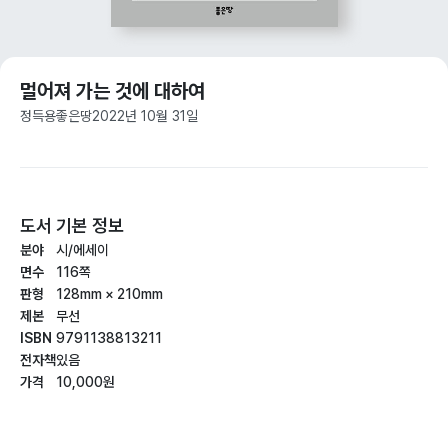
멀어져 가는 것에 대하여
정득용
좋은땅
2022년 10월 31일
도서 기본 정보
분야
시/에세이
면수
116쪽
판형
128mm × 210mm
제본
무선
ISBN
9791138813211
전자책
있음
가격
10,000원