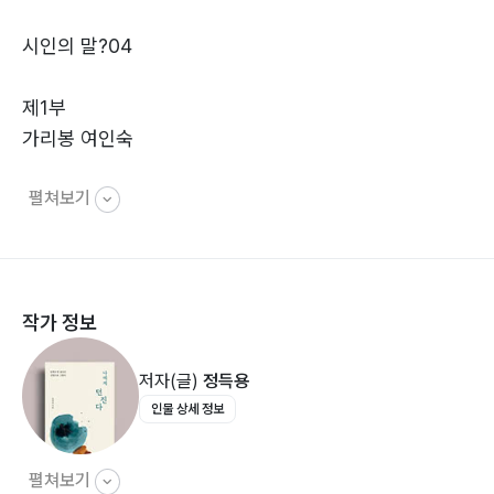
시인의 말?04
제1부
가리봉 여인숙
펼쳐보기
느리실 외가에서?10 / 파꽃?12 / 압화?13 / 억새?14 / 금
계국?16 / 그림자 이별?18 / 안부는 묻지도 않고?19 / 봄
이 자라는 틈에서?20 / 동백?21 / 목련?22 / 버찌?23 /
벚꽃 여인숙?24 / 라일락 여인숙?25 / 장미 여인숙?26 /
작가 정보
앵두나무 여인숙?27 / 밤꽃 여인숙?29 / 능소화 여인숙?
30 / 풍년초 여인숙?32 / 목백일홍 여인숙?33 / 접시꽃
저자(글)
정득용
여인숙?34 / 봉선화 여인숙?35 / 가리봉 여인숙?36
인물 상세 정보
제2부
가족
펼쳐보기