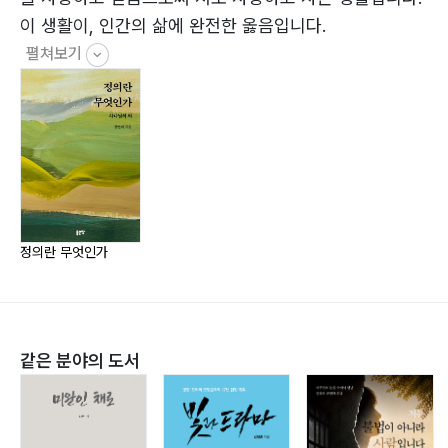
수도 없는 무능한 존재가 되었습니다
이 생활이, 인간의 삶에 완전한 옳음입니다.
2) 하나님과 분리되므로 인간은 성품에서도 완전치 못한
펼쳐보기
결함이 있는 존재입니다
Ⅳ 하나님을 모르는 인간은 고통의 문제해결을 위해 야합
관계를 맺어서 살고 있습니다
제2장 단어로 본 인본주의(人本主義)의 정의관
정의란 무엇인가
Ⅰ 인본주의 정의관이란?
1) 인본주의의 진리란 선(善)의 단어
2) 인본주의의 옳음(Righteousness, 義)이란 단어
3) 인본주의의 정의(正義, justice)란 단어
같은 분야의 도서
제3장 이 세상 사람은 인간의 삶의 선을 약육강식의 서열
질서로 만들었습니다