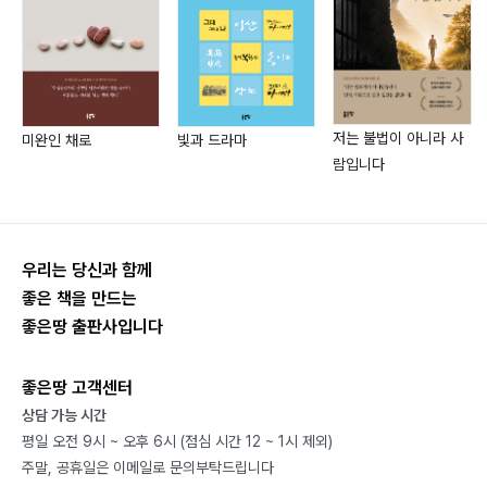
Ⅰ 약육강식의 서열 질서 속에서 삶의 옳음(義)에 대한 논
쟁의 일별
1) 이 세상은 먹고사는 행위가 옳음이므로 약육강식의 질
서가 옳음입니다
저는 불법이 아니라 사
미완인 채로
빛과 드라마
2) 이 세상은 약육강식의 질서가 선이므로 강자는 언제나
람입니다
선이 되고 그가 하는 행위는 옳음(義)입니다
3) 이 세상은 약육강식의 질서가 선이므로 강자가 원하는
행위에 일치하는 행위를 해야만 약자는 살아남을 수 있는
선입니다
우리는 당신과 함께
4) 이 세상은 약육강식의 질서가 선이므로 강자가 되기
좋은 책을 만드는
좋은땅 출판사입니다
위하여 수단 방법을 가리지 않고 먼저 자기의 이익을 추구
하는 생활이 옳음(義)입니다
좋은땅 고객센터
상담 가능 시간
Ⅱ 타락 후 이 세상이 약육강식의 서열 질서가 선이 된 이
평일 오전 9시 ~ 오후 6시 (점심 시간 12 ~ 1시 제외)
유
주말, 공휴일은 이메일로 문의부탁드립니다
1) 인간은 모두가 자신의 생명(삶)을 가장 소중하게 여깁