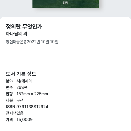
정의란 무엇인가
하나님의 의
정연태
좋은땅
2022년 10월 19일
도서 기본 정보
분야
시/에세이
면수
268쪽
판형
152mm × 225mm
제본
무선
ISBN
9791138812924
전자책
있음
가격
15,000원