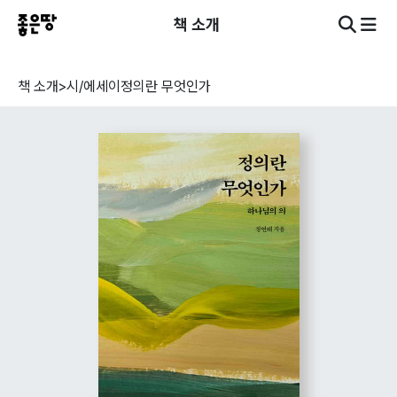
책 소개
책 소개
>
시/에세이
정의란 무엇인가