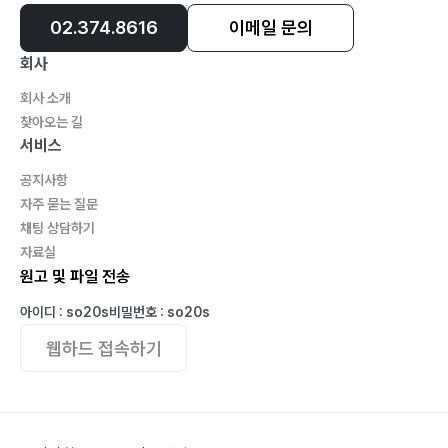
니다
02.374.8616
이메일 문의
2) 인간은 먹어야만 살 수 있는 존재입니다
회사
3) 능력의 불평등이 약육강식의 질서를 선으로 만들었습
회사 소개
니다
찾아오는 길
4) 처음에 인간의 야합공동체는 자연계와 다를 것이 없는
서비스
약육강식의 질서였습니다
공지사항
자주 묻는 질문
제4장 현대에 와서 이 세상은 완화된 약육강식의 서열 질
채팅 상담하기
서가 되었을 뿐입니다
자료실
원고 및 파일 전송
Ⅰ 인간이 약육강식의 서열 질서를 가진 공동체를 선으로
아이디 : so20s
비밀번호 : so20s
바꾸기 위하여 인간의 혁명을 일으켰습니다
웹하드 접속하기
1) 혁명(revolution)이란 단어의 의미
2) 프랑스 혁명이 일어난 배경
3) 인간이 일으킨 프랑스 혁명은 인간의 삶에 완전한 선
인 옳음이 아닙니다