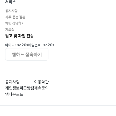
서비스
024. 친구와 우정 (Friends and Friendship 신사가복
기욕난량)… 66
공지사항
자주 묻는 질문
025. 동료와 소속감 (Coworkers and sense of
채팅 상담하기
belonging 묵비사염 시찬고양)… 68
자료실
026. 잡념과 성현 (Every thoughts and The sages 경
원고 및 파일 전송
행유현 극념작성)… 70
아이디 : so20s
비밀번호 : so20s
027. 얼굴과 정결한 몸단장 (A clean body and face
웹하드 접속하기
덕건명립 형단표정)… 72
028. 어려운 공감정서 (Difficulty empathy 공곡전성
허당습청)… 74
029. 인내의 고통, 지은 대로 받을까 (The pain of
공지사항
이용약관
patience, will it be what it is? 화인악적 복연선경)…
개인정보취급방침
제휴문의
76
앱다운로드
030. 시간과 절제된 인격 (Time and Understated
personality 척벽비보 촌음시경)… 78
031. 부모의 은혜는 하늘 같구나 (Parents’ grace is