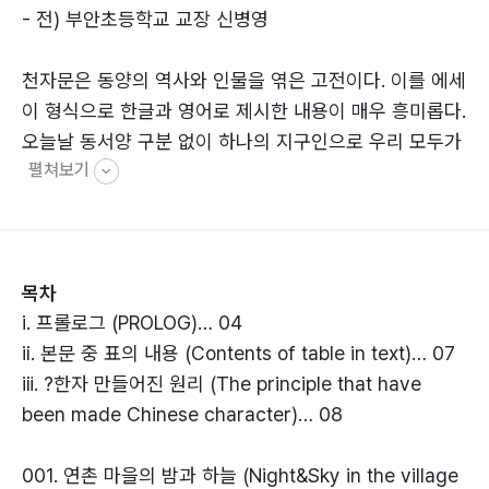
- 전) 부안초등학교 교장 신병영
천자문은 동양의 역사와 인물을 엮은 고전이다. 이를 에세
이 형식으로 한글과 영어로 제시한 내용이 매우 흥미롭다.
오늘날 동서양 구분 없이 하나의 지구인으로 우리 모두가
펼쳐보기
필독할 만한 가치가 있어 추천한다.
- 철학박사, 원광대 명예교수, 한국 서예사연구원장, 서예
가 조수현
목차
천자문은 동양의 고전 중의 고전으로 이를 글로벌화하려
ⅰ. 프롤로그 (PROLOG)… 04
는 저자의 마인드가 남다르다. 천자문을 스토리텔링 한 이
ⅱ. 본문 중 표의 내용 (Contents of table in text)… 07
야기가 더욱 쉽고 사람 사는 냄새가 나는 듯하여 좋다. 가
ⅲ. ?한자 만들어진 원리 (The principle that have
까이 두고 읽기를 추천한다.
been made Chinese character)… 08
- 대표저서 《마음공부를 디자인하다》, 원불교 원로교무
보산 최경도
001. 연촌 마을의 밤과 하늘 (Night&Sky in the village