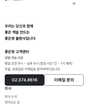
near world 하이일체 솔빈귀왕)… 50
서
017. 새로운 나라 네덜란드 (A new country, the
Netherlands 명봉재수 백구식장)… 52
018. 어느 날, 가족 산책과 등산 (One day, family
우리는 당신과 함께
walks and hiking 화피초목 뢰급만방)… 54
좋은 책을 만드는
019. 철학과 종교 (Philosophy and Religion 개차신발
좋은땅 출판사입니다
사대오상)… 56
020. 천지공사인가, 예측 어려운 시대 변화 (The great
좋은땅 고객센터
change of heaven and earth, The Unpredictable
상담 가능 시간
Changes in the Age 공유국양 기감훼상)… 58
평일 오전 9시 ~ 오후 6시 (점심 시간 12 ~ 1시 제외)
주말, 공휴일은 이메일로 문의부탁드립니다
021. 꼰대는 혐오냐, 어른스럽냐 (Ggondae, Is it
hateful against an adult? 여모정열 남효재량)… 60
02.374.8616
이메일 문의
022. 천성과 지성 (Inborn and Intelligence 지과필개
회사
득능막망)… 62
023. 어린 시절의 경영 경제 경험 (Business Economy
회사 소개
찾아오는 길
Experience in Childhood 망담피단 미시기장)… 64