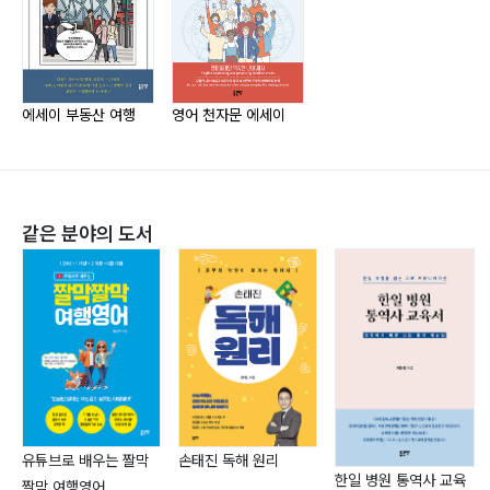
009. 물장구치며 놀던 시절 (The days of playing
야기하듯 잘 다듬어 세상에 펼친 듯하다. 책 속에서 미래
with water 해함하담 린잠우상)… 36
의 꿈을 발견하고 찾으려는 청소년 학생 모두에게 추천한
010. 나는 이름이 여러 개다 (I have several names 용
다.
사화재 조관인황)… 38
- SBS cnbc 절세미남 절세미녀 전속출연 회계사
에세이 부동산 여행
영어 천자문 에세이
011. 복장에 따른 마음자세 (Attitude of dress 시제문자
작은사장조사장 유투버, 사외회계감사??·??회계사, 나루
내복의상)… 40
세무회계사??·??대표회계사 조영준
012. 작은 형, 인간의 선량한 본성 (A small elder
brother, a good nature of man 추위양국 유우도당)…
같은 분야의 도서
This book is a great addition to our book
42
collection. It will help my children, who have a
013. 인과응보야 궁금하다 (A reward in accordance
German-Korean background, to more thoroughly
with a deed, I wonder 조민벌죄 주발은탕)… 44
understand ancient written Korean sources.
014. 스님에 대한 동경 (Longing for the monk 좌조문
- IT Specialist, 네덜란드 주재 독일인 Daniel Belter
도 수공평장)… 46
015. 어머니의 측은지심 (Mother’s compassion 애육여
수 신복융강)… 48
손태진 독해 원리
유튜브로 배우는 짤막
016. 아쉬움, 멀면서 가까운 세상 (Sadly, a distant and
한일 병원 통역사 교육
짤막 여행영어