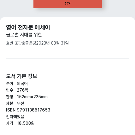
영어 천자문 에세이
글로벌 시대를 위한
호반 조광호
좋은땅
2023년 03월 31일
도서 기본 정보
분야
외국어
면수
276쪽
판형
152mm×225mm
제본
무선
ISBN
9791138817653
전자책
있음
가격
18,500원