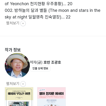
of Yeonchon 천지현황 우주홍황)… 20
지혜로운 현 지식인들이 가장 가치 있는 중요 역사기록을
002. 밤하늘의 달과 별들 (The moon and stars in the
효율적인 방법을 찾아, 후세에 전승하려는 사명감을 갖고
sky at night 일월영측 진숙열장)… 22
집필한 것 같아 뜻깊게 생각한다, 효과적이고 흥미로운
펼쳐보기
003. 한여름 곤충과 고추잠자리 (Midsummer insects
《영어 천자문 에세이》를 모든 사람이 필독하길 권한다.
and red dragonfly 한래서왕 추수동장)… 24
- 인도네시아 주재 한국인, PT SAEHO ZIPPER 회사 대
004. 어머니의 윤사월 (Mother’s leap april month 윤
표 이승구
여성세 률려조양)… 26
작가 정보
005. 계절 변화와 사색 (Seasonal Change and
천자문 사언고시 중 극히 일부를 제외하고, 너무나 교훈적
Thinking 운등치우 로결위상)… 28
인 고전으로 오히려 거리감이 있지만, 생활적 에세이로 맛
저자(글)
호반 조광호
006. 금은보화보다 값진 것 (Something worth more
깔스럽게 잘 요리하여 전시한 뷔페처럼 구미가 당긴다. 젊
인물 상세 정보
than gold and silver treasures 금생려수 옥출곤강)…
은 층에도 권한다.
30
- 경희대 한의과대학 외래교수, 강남 비경한의원 대표원
007. 궁금한 세상 (The curious world 검호거궐 주칭야
장 한의학박사 김도연
펼쳐보기
광)… 32
008. 배고픈 시절 (The hungry time 과진이내 채중개
한글, 영어, 한자 3가지 해설이 에세이로 쉽게 쓰여져, 읽
강)… 34
는 데 지루하지 않았다. 어려운 고전을 대중적 언어로 이