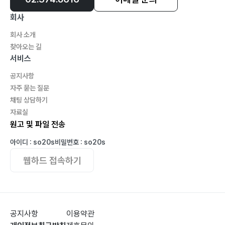
17. 손 위에 동그라미(말풍선) 93
회사
18. 영화 같은 사랑 94
회사 소개
19. 사막의 밤 96
찾아오는 길
20. 노크 97
서비스
21. 명자꽃 98
공지사항
22. 패러디 100
자주 묻는 질문
23. 가을 애(愛) 102
채팅 상담하기
24. 상상화 104
자료실
25. 이매방의 승무(僧舞)춤 105
원고 및 파일 전송
아이디 : so20s
비밀번호 : so20s
Part. 3
웹하드 접속하기
1. 외로운 등대지기 108
2. 가을이 지다 110
3. 같은 곳을 본다 112
공지사항
이용약관
4. 사라진 기억 113