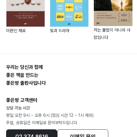
1. 그대라서 70
2. 어떤 날에 마음 하나 더한들 72
3. 그 사람 74
저는 불법이 아니라 사
미완인 채로
빛과 드라마
4. 경로를 이탈하였습니다 76
람입니다
5. 행복한 이기주의자 78
6. 듣고 있나요 79
7. 고백 80
8. 사랑의 전당 82
우리는 당신과 함께
9. 안녕이란 말이 아직은 수줍은 83
좋은 책을 만드는
좋은땅 출판사입니다
10. 태초의 아침 84
11. 백야의 별자리 85
좋은땅 고객센터
12. 너의 달 86
상담 가능 시간
13. 하루 88
평일 오전 9시 ~ 오후 6시 (점심 시간 12 ~ 1시 제외)
14. 돌아오나 봄 89
주말, 공휴일은 이메일로 문의부탁드립니다
15. 로꾸거 90
16. 바람 92
02.374.8616
이메일 문의