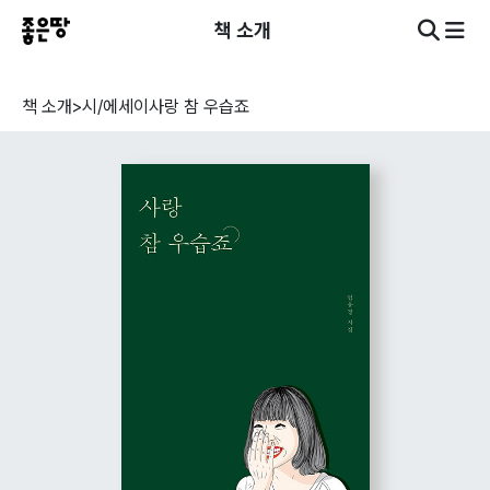
책 소개
책 소개
>
시/에세이
사랑 참 우습죠