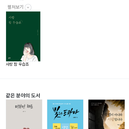
13. 연말 결산 48
펼쳐보기
14. 마인드 드립 49
15. 당분간 휴업입니다 50
16. 고전 토끼와 거북이 52
17. 어느 술집 54
18. 은하수 목욕탕 56
19. 오늘의 운세 58
20. 화려한 외출 60
사랑 참 우습죠
21. 목차 62
22. 바리깡에 밀린 머리 64
23. 배에 배를 맞추고 65
24. 농담이 담을 넘는다 66
같은 분야의 도서
25. 질문을 받지 않겠습니다 67
Part. 2