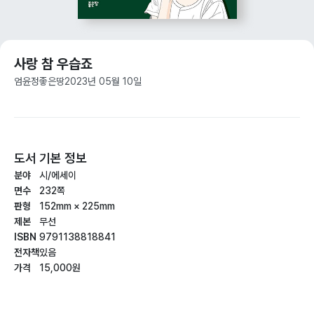
사랑 참 우습죠
엄윤정
좋은땅
2023년 05월 10일
도서 기본 정보
분야
시/에세이
면수
232쪽
판형
152mm × 225mm
제본
무선
ISBN
9791138818841
전자책
있음
가격
15,000원