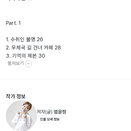
Part. 1
1. 수취인 불명 26
2. 우체국 길 건너 카페 28
3. 기억의 제본 30
펼쳐보기
4. 달을 파먹으면 별이 되나 봐요 32
5. 에필로그 34
6. 인연의 박음질 36
7. 타의 추종을 불허합니다 38
작가 정보
8. 모두 떠나간 길목에서 39
9. 노출증과 관음증 40
저자(글)
엄윤정
10. 밑밥 42
인물 상세 정보
11. 변론을 시작하겠습니다 44
12. 창틀에 낀 햇살로 카푸치노를 만든다 46