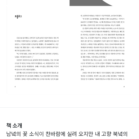
책 소개
남녘의 꽃 소식이 찬바람에 실려 오지만 내 고향 북녘의