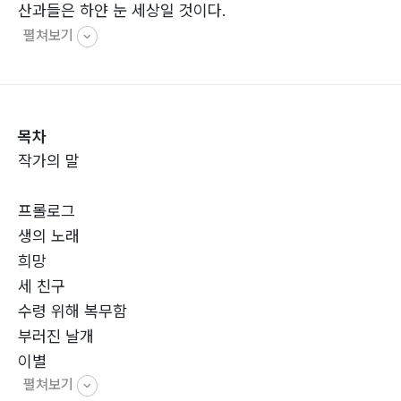
산과들은 하얀 눈 세상일 것이다.
펼쳐보기
목차
작가의 말
프롤로그
생의 노래
희망
세 친구
수령 위해 복무함
부러진 날개
이별
펼쳐보기
사선을 넘어