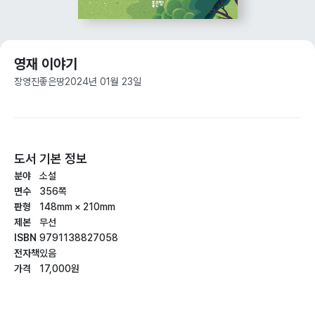
영재 이야기
장영진
좋은땅
2024년 01월 23일
도서 기본 정보
분야
소설
면수
356쪽
판형
148mm × 210mm
제본
무선
ISBN
9791138827058
전자책
있음
가격
17,000원