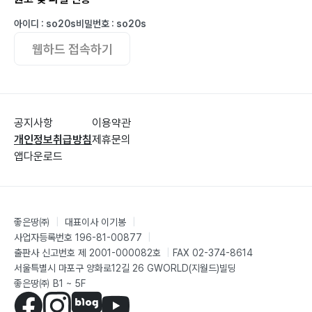
아이디 : so20s
비밀번호 : so20s
웹하드 접속하기
공지사항
이용약관
개인정보취급방침
제휴문의
앱다운로드
좋은땅㈜
|
대표이사 이기봉
|
사업자등록번호 196-81-00877
|
출판사 신고번호 제 2001-000082호
|
FAX 02-374-8614
서울특별시 마포구 양화로12길 26 GWORLD(지월드)빌딩
좋은땅㈜ B1 ~ 5F