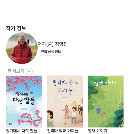
피아노
에필로그
작가 정보
장영진을 말한다 - 정길연
저자(글)
장영진
인물 상세 정보
펼쳐보기
날
쌍가매네 다섯 딸들
천리마 학교 아이들
영재 이야기