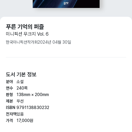
푸른 기억의 퍼즐
미니픽션 무크지 Vol. 6
한국미니픽션작가회
2024년 04월 30일
도서 기본 정보
분야
소설
면수
240쪽
판형
138mm × 200mm
제본
무선
ISBN
9791138830232
전자책
있음
가격
17,000원