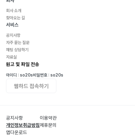
회사
회사 소개
제5회 신인상 당선작
찾아오는 길
214 제5회 신인상 심사평 심사위원 이진훈, 배명희
서비스
217 무능한 탓 김동영
공지사항
226 트램펄린 할머니 김성호
자주 묻는 질문
채팅 상담하기
자료실
원고 및 파일 전송
아이디 : so20s
비밀번호 : so20s
웹하드 접속하기
공지사항
이용약관
개인정보취급방침
제휴문의
앱다운로드