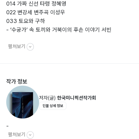
014 가짜 신선 타령 정혜영
022 변강세 변주곡 이성우
033 ‌토요와 구하
- ‘수궁가’ 속 토끼와 거북이의 후손 이야기 서빈
펼쳐보기
미니픽션 우리들의 기억법
044 개 팔자가 상팔자 엄현주
053 경계에 선 자 박병구
058 광활한 우주에서 사라진 너를 찾는다는 것 원희재
작가 정보
063 그 연인 임나라
069 긍정의 덫 김채옥
저자(글)
한국미니픽션작가회
075 꽃과 꽃 그리고 꽃 김의규
인물 상세 정보
숨터_1
079 전혀 뜻밖이었어! 남명희
-
펼쳐보기