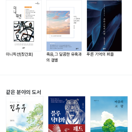
미니픽션 나침반 위 여행자
080 노숙자 ‘삥 뜯은’ 수사 이하언
086 나무는 왜 척추가 없나 로길
088 돈ˇ키호테 로길
090 당나귀 귀 김아가다
096 도둑맞은 아내 남명희
102 두 세기에 걸친 연극 이만주
미니픽션(창간호)
죽음,그 달콤한 유혹과
푸른 기억의 퍼즐
틈
의 결별
111 뚜언이 사는 법 윤영
숨터_2
117 존재의 가벼움 이성우
같은 분야의 도서
미니픽션 달빛 모자이크
118 모기에게 빌고 있는 잔비 이춘
124 사후 잔치 이진훈
129 성자와 불효자 김석진