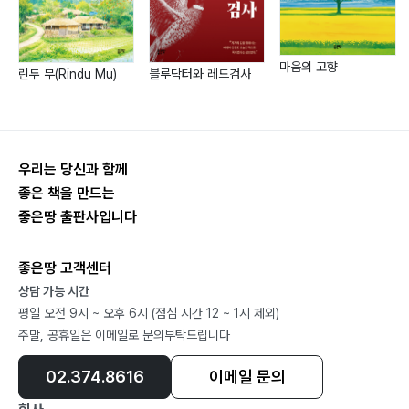
133 설핏, 꽃처럼 피어났다 한상준
141 숨어 있는 설득자 2 김민효
152 시인과 솔로몬의 복음 구자명
마음의 고향
린두 무(Rindu Mu)
블루닥터와 레드검사
158 아포칼립토 이성우
숨터_3
165 질척이던 밤 로길
우리는 당신과 함께
좋은 책을 만드는
미니픽션 푸른 공간을 날아서
좋은땅 출판사입니다
166 얼레지의 추억 이청수
171 유빙(流氷) 윤신숙
좋은땅 고객센터
178 잘 있거라 나는 간다 조데레사
상담 가능 시간
평일 오전 9시 ~ 오후 6시 (점심 시간 12 ~ 1시 제외)
183 춘당 카페 김영희
주말, 공휴일은 이메일로 문의부탁드립니다
189 파놉티콘 안영실
195 핀란드 연어 낚시 김혁
02.374.8616
이메일 문의
206 Fallin’ in Friday 서빈