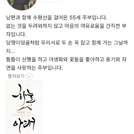
오늘의 강의 ? 겨울산 ? 축령산 ? 부지런한 사람은
바람 불면 바람개비처럼 빙글빙글 돌 것 같아
삶은 거울과 같다 ? 복수초 ? 입을 다스리는 글 ? 제주도
물레나물이라고 이름을 얻었나 봐요
여행
남편과 함께 수평선을 걸어온 55세 주부입니다.
송악산에서 만난 일출 ? 새별 오름 ? 여미지 식물원 ? 삶
없는 것을 두려워하지 않고 마음의 여유로움을 간직한 부
이 묻어나는 아름다운 여행
자입니다.
천지연 폭포 ? 용두암 ? 임자도 ? 삼척 맹방 유채꽃 ? 이
담쟁이덩굴처럼 우리서로 두 손 꼭 잡고 함께 가는 그날까
천 백사 산수유꽃
지…
벚꽃 ? 산천어 축제 ? 철새 ? 월춘산 산행 ? 포항 호미곶
틈틈이 산행을 하고 야생화와 꽃들을 좋아하고 옹기와 자
? 오대산
연을 사랑하는 주부입니다.
비로봉 (월정사) 산행 ? 한라산 ? 봄 산 ? 마술 같은 봄비
펼쳐보기
능수 벚나무 ? 봄 비 ? 연두빛 이끼 ? 버드나무 가지
콩나물 ? 서해대교 ? 뱁새의 사색 ? 연탄재 ? 웃음의 뿌리
는 마음
사소한 일상에 의미부여 ? 단풍잎을 보면서 ? 담쟁이 ? 천
남성
살다 보니 ? 노랑쐐기나방 ? 과거, 현재, 미래 ? 하늘처럼