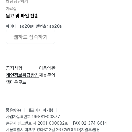
아들과 여의도 봄꽃 축제 ? 강화도 바람길 떠나 ? 방포항_
채팅 상담하기
? 어버이날
자료실
원고 및 파일 전송
비롱봉3기 돌탑 ? 갈 곳 없는 길… ? 석잠풀 ? 칠갑산 ?
한반도 지형
아이디 : so20s
비밀번호 : so20s
창석골 황차 ? 남해 ? 말 벌 ? 우음도 ? 칠갑산 출렁다리
웹하드 접속하기
개심사+상황산 ? 꽃비와 팔봉산 ? 야생화
공지사항
이용약관
개인정보취급방침
제휴문의
앱다운로드
좋은땅㈜
|
대표이사 이기봉
|
사업자등록번호 196-81-00877
|
출판사 신고번호 제 2001-000082호
|
FAX 02-374-8614
서울특별시 마포구 양화로12길 26 GWORLD(지월드)빌딩