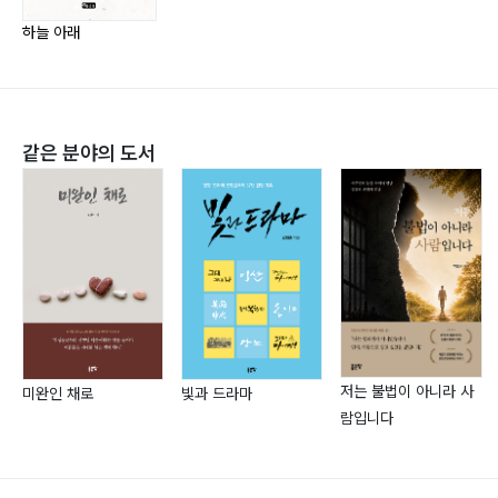
맑아 보일 때
집안이 편안해지려면 ? 하늘 닮은 인생 ? 소들의 눈물 ?
하늘 아래
광릉에서 만난 복수초
나무가 꽃이 되는 가을 ? 지리산 바래봉 진홍빛 ? 청보리
(고창)
같은 분야의 도서
함평 나비 축제 ? 동서양 꽃들의 매력 ? 꽃이 피는 이유 ?
친구 ? 천리포
문원폭포, 육봉능선, 산행 돌머리 풍경, 감상 ? 낙영산
_159 ? 우리가 살아가면서
무등산 ? 마산 팔용산 ? 덕유산 ? 천주산 ? 김해 신어산 ?
설악산 대청봉
구례 산수유 ? 산수유 ? 매화 향기 따라 떠난 ? 봄꽃바람
1박 2일 배내골 여행 ? 날마다 여행 떠나요 ? 비 오는 거
저는 불법이 아니라 사
미완인 채로
빛과 드라마
리
람입니다
그리운 사람 보고픈 사람들 ? 삼천포 각산 ? 추억 ? 서른
즈음에