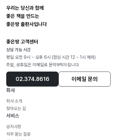
여유로움 ? 그와 그녀의 웨딩촬영 ? 무학산 ? 태백산 계곡
우리는 당신과 함께
산행 ? 부안 적벽강
좋은 책을 만드는
코스모스 메밀 축제 ? 남양 대나무 숲 ? 부산 광안리 하얀
좋은땅 출판사입니다
모래
무학산 ? 순백의 태백산 ? 망해사 (전북 김제 내 고향) ?
좋은땅 고객센터
남해 독일마을
상담 가능 시간
남해 다랭이마을 ? 남원 광한루 ? 삼천대교 유채꽃 향기 ?
평일 오전 9시 ~ 오후 6시 (점심 시간 12 ~ 1시 제외)
이별의 사연을 품은 오리정
주말, 공휴일은 이메일로 문의부탁드립니다
진안 메타세쿼이아 얘기 ? 봄이 찾아온 목장 일출 ? 붕어
섬 ? 섬이 아닌 섬 계화도
02.374.8616
이메일 문의
부안 솔섬 ? 채석강 ? 강천산 ? 장보고 ? 군산 선유도 ?
회사
순천 갈대밭
회사 소개
개암사 ? 꿈결 같은 아침 수목원 ? 육영수 여사 생가 ? 선
찾아오는 길
운사 동백꽃
서비스
강남 간 제비 ? 삼각산 ? 분분한 낙화 ? 튤립 축제 ? 꽃비
공지사항
내리는 동산
자주 묻는 질문