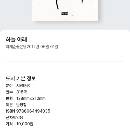
하늘 아래
이재순
좋은땅
2012년 06월 01일
도서 기본 정보
분야
시/에세이
면수
318쪽
판형
128mm×210mm
제본
반양장
ISBN
9788964494035
전자책
없음
가격
10,000원