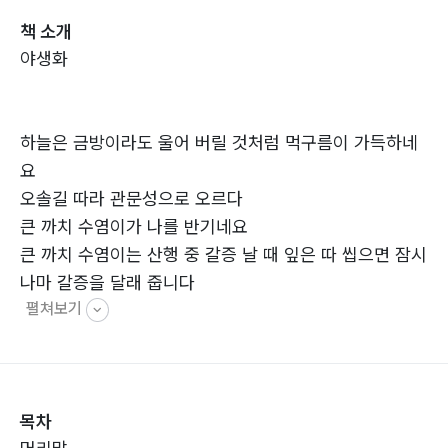
책 소개
야생화
하늘은 금방이라도 울어 버릴 것처럼 먹구름이 가득하네
요
오솔길 따라 관문성으로 오르다
큰 까치 수염이가 나를 반기네요
큰 까치 수염이는 산행 중 갈증 날 때 잎은 따 씹으면 잠시
나마 갈증을 달래 줍니다
펼쳐보기
저~새하얀 꽃잎 위에 호랑나비라도 앉아 주었더라면 좋
으련만
빗방울이 후두둑거리며
나무들 꽃들은 잠을 깨우네요
목차
너무 늦어 노루발 군락지는 사그라지고 없네요