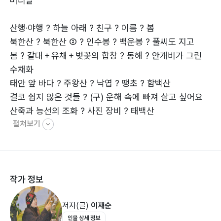
머리말
주름조개풀 위로 고개를 내민 그 모습이 참 아름답고 이뻐
요
산행·야행 ? 하늘 아래 ? 친구 ? 이름 ? 봄
비가 오는 중인데도 나는 삼각대를 설치하며
북한산 ? 북한산 ② ? 인수봉 ? 백운봉 ? 풀씨도 지고
카메라에 담기에 여념이 없어요
봄 ? 갈대＋유채＋벚꽃의 합창 ? 동해 ? 안개비가 그린
지금 담지 못하면 흔적도 없이 사그라질 것입니다
수채화
무덤 옆을 지키는 빨간털 중 나리꽃이 앙증맞게 피어 있네
태안 앞 바다 ? 주왕산 ? 낙엽 ? 땡초 ? 함백산
요
결코 쉽지 않은 것들 ? (구) 운해 속에 빠져 살고 싶어요
산죽과 능선의 조화 ? 사진 장비 ? 태백산
펼쳐보기
한라산 ? 전주 ? 어디론가 떠나고 싶은데… ? 자연과 더불
빨간털 중 나리꽃은 빗물에 샤워를 즐기며 한들한들 지깁
어
니다
산 사진 ? 왜 사느냐? 어떻게 살아가느냐? 고 굳이 묻지
저 멀리서 나를 부르는 놈이 있네요
마시게
가까이 접근해 보니 노란물레나물입니다
작가 정보
새 ? 수락산(638m) ? 호명산＋호명호수 ? 호명호수
반갑다 반가워 너가 나를 부를 줄 몰랐다
길 떠나 ? 담양 여행지 명옥헌 툇마루 ? 관악산 ? 도봉산
노란꽃잎 5장 마치 선발의 스크루 같은 모양을 하고 있는
저자(글)
이재순
? 내장산
아이랍니다
인물 상세 정보