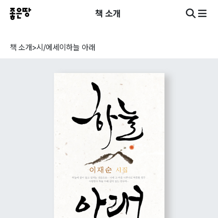
책 소개
책 소개
>
시/에세이
하늘 아래