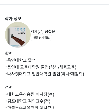
Ⅱ. 슐런의 가치 및 특징
그러나 국내의 상황적 필요성에 따라 점진적으로 활성화
작가 정보
된 현재의 시점의 경우 코리아오픈 슐런선수권대회, 협회
1. 슐런의 가치030
장배 전국대회, 전국장애인체육대회 및 시도교육감기 등,
저자(글)
장철운
2. 슐런의 특징032
전국장애학생체육대회, 시도별 교육감배, 시도장애인체
인물 상세 정보
3. 역사적 전통성033
육대회, 대한민국 상이군경회 종합대회, 노인체육대회 등
수많은 대회가 운영되고 있다. 특히, 슐런은 신체적 무리
가 없어 남녀노소 누구나 쉽게 경기진행이 가능하여 많은
학력
Ⅲ. 슐런 용어의 정의
동호인이 활동하고 있으며, 장애인의 경우 직장 선수로 활
•용인대학교 졸업
동하는 우수사례로 발전되고 있다.
•용인대 교육대학원 졸업(석사/체육교육)
1. 슐런의 정의038
•나사렛대학교 일반대학원 졸업(박사/재활학)
2. 도구 용어039
3. 경기 용어042
경력
4. 경기 진행의 용어045
•대한교육진흥원 이사장(현)
5. 심판 용어049
•김포대학교 겸임교수(전)
6. 점수 산정 방법과 승패의 결정051
•한국특수체육학회 이사(전)