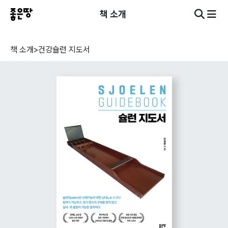
책 소개
책 소개
>
건강
슐런 지도서