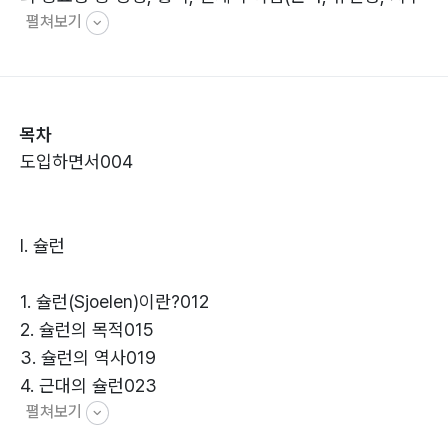
펼쳐보기
력, 집중력 등)이 보장되면서 안전성까지 확보된 종목 중
몇 안 되는 우수종목으로 남녀노소 누구나 함께 즐기고 장
애인과 비장애인이 공정한 룰로 경기를 할 수 있다는 점에
서도 의미가 있는 종목으로 여겨야 할 것이다. 이러한 부
목차
분을 바탕으로 2024년에는 제1회 국제장애인 슐런 선수
도입하면서004
권 대회가 프랑스 스트라스부르에서 열려 많은 국가의 장
애인이 자국의 명예를 위하고 자신의 도전 정신을 위해 열
리기도 하였다. 이처럼 슐런은 모든 국민이 참여 가능한
Ⅰ. 슐런
종목으로 인식되어 왔고, 발전되어 왔으며, 국내 슐런의
경우 2014년 10월에 대한슐런협회 장철운으로부터 처음
1. 슐런(Sjoelen)이란?012
도입되었다. 당시 국내의 경우 새로운 스포츠를 받아들이
2. 슐런의 목적015
기에는 다양한 문제가 있었으며, 특히, 새로운 종목 육성
3. 슐런의 역사019
은 재정적 및 인식의 문제가 대두되었다. 대부분의 체육회
4. 근대의 슐런023
의 경우 새로운 종목인 슐런의 선입견을 가지기도 하였고,
펼쳐보기
5. 한국의 슐런025
만연한 무사한 사업운영으로 인한 신규 사업에 슐런을 넣
는 것 자체를 어려워하고 있었다.