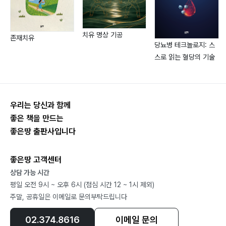
1. 퍽 맞추기074
치유 명상 기공
2. 연습방법075
존재치유
당뇨병 테크놀로지: 스
3. 관문에 걸친 퍽 맞추기076
스로 읽는 혈당의 기술
4. 경기의 각도 이해하기077
5. 측면 슬라이드 연습하기078
6. 일직선 퍽 넣기079
우리는 당신과 함께
7. ‘턴어라운드’ 방법080
좋은 책을 만드는
8. 퍽 2개 한 번에 넣기081
좋은땅 출판사입니다
9. 장애물을 이용한 퍽 넣기082
Ⅵ. 심판의 기능과 역할
좋은땅 고객센터
상담 가능 시간
1. 심판의 기능과 역할084
평일 오전 9시 ~ 오후 6시 (점심 시간 12 ~ 1시 제외)
2. 심판의 자질과 자세086
주말, 공휴일은 이메일로 문의부탁드립니다
3. 심판 오심의 원인과 영향089
02.374.8616
이메일 문의
4. 심판의 역할론091