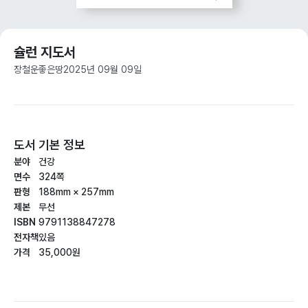
슐런 지도서
장철운
좋은땅
2025년 09월 09일
도서 기본 정보
분야
건강
면수
324쪽
판형
188mm × 257mm
제본
무선
ISBN
9791138847278
전자책
있음
가격
35,000원