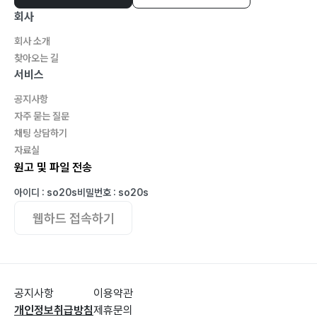
회사
회사 소개
Ⅶ. 목적에 따른 슐런 프로그램 활용
찾아오는 길
서비스
1. 학교 프로그램의 슐런094
공지사항
2. 노인체육 프로그램의 슐런104
자주 묻는 질문
3. 장애인체육의 슐런115
채팅 상담하기
자료실
4. 재활 체육122
원고 및 파일 전송
5. 외국의 장애인체육 사례124
아이디 : so20s
비밀번호 : so20s
웹하드 접속하기
Ⅷ. 다양하고 재미있는 슐런 게임
1. 소개132
2. 왕 퍽 넣기 게임135
공지사항
이용약관
개인정보취급방침
제휴문의
3. 야구형 슐런139