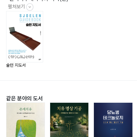
7. 장애인스포츠의 용어053
펼쳐보기
•대한노인회 체육 정책위원(전)
•NGO대한슐런협회 회장
•대한장애인 슐런협회 회장
Ⅳ. 슐런의 입문
1. 슐런의 기본자세056
2. 스트레칭 및 체조063
슐런 지도서
3. 경기 방법 및 규칙064
4. 경기 세부 규칙065
5. 제한 및 금지 규칙066
6. 기타 예외 규칙068
같은 분야의 도서
7. 점수 산정하기069
8. 전국장애인체육대회(학생체육대회) 경기 규칙070
Ⅴ. 경기 기술 방법