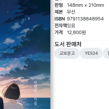
판형
148mm × 210mm
제본
무선
ISBN
9791138848954
전자책
있음
가격
12,800원
도서 판매처
교보문고
YES24