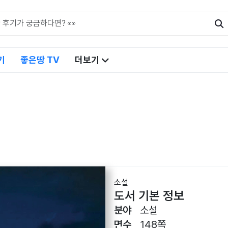
기
좋은땅 TV
더보기
소설
도서 기본 정보
분야
소설
면수
148쪽