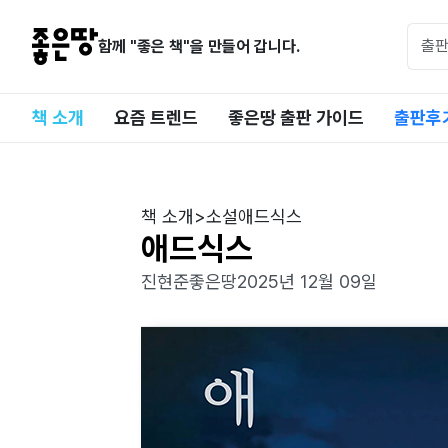
함께 "좋은 책"을 만들어 갑니다.
책 소개
요즘 트렌드
좋은땅 출판 가이드
출판후
책 소개
>
소설
애드식스
애드식스
진현준
좋은땅
2025년 12월 09일