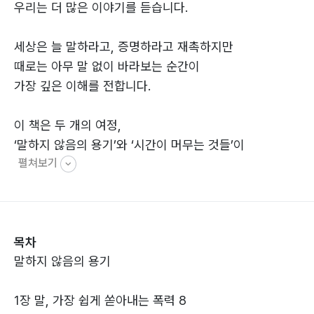
우리는 더 많은 이야기를 듣습니다.
세상은 늘 말하라고, 증명하라고 재촉하지만
때로는 아무 말 없이 바라보는 순간이
가장 깊은 이해를 전합니다.
이 책은 두 개의 여정,
‘말하지 않음의 용기’와 ‘시간이 머무는 것들’이
펼쳐보기
한 줄기의 강처럼 만나 흐르는 이야기입니다.
고요 속에서 자신을 마주하고,
흘러가는 시간 속에 남겨진 마음을 발견하는 기록이죠.
목차
누군가는 침묵을 약함이라 하지만,
말하지 않음의 용기
이 책은 그 침묵이야말로
세상을 향해 내미는 가장 강한 손길임을 말합니다.
1장 말, 가장 쉽게 쏟아내는 폭력 8