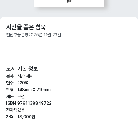
시간을 품은 침묵
김남주
좋은땅
2025년 11월 23일
도서 기본 정보
분야
시/에세이
면수
220쪽
판형
148mm X 210mm
제본
무선
ISBN
9791138849722
전자책
있음
가격
18,000원