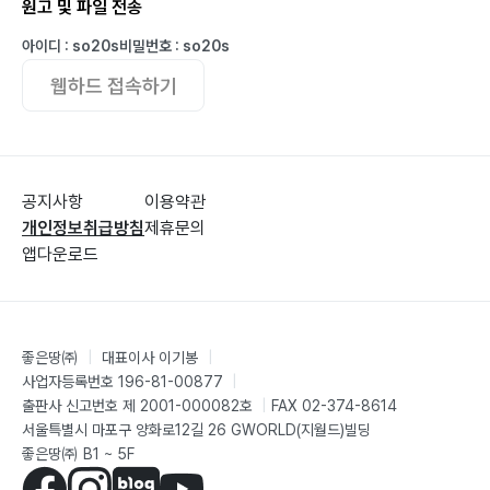
원고 및 파일 전송
38장 조용한 퇴장이 더 많은 것을 말할 때 191
39장 다정한 무관심 193
아이디 : so20s
비밀번호 : so20s
40장 당신이 건넨 그 말 한 줄이 196
웹하드 접속하기
41장 늦게 피어도 괜찮아 199
42장 울지 못한 밤이 더 아팠다 202
43장 나는 왜 나를 자꾸 잊었을까? 205
44장 이름 없는 순간들이 나를 살렸다 208
공지사항
이용약관
45장 다시 시작할 수 있는 이유 210
개인정보취급방침
제휴문의
에필로그 213
앱다운로드
저자 후기 215
독자에게 전하는 편지 217
좋은땅㈜
|
대표이사 이기봉
|
사업자등록번호 196-81-00877
|
출판사 신고번호 제 2001-000082호
|
FAX 02-374-8614
서울특별시 마포구 양화로12길 26 GWORLD(지월드)빌딩
좋은땅㈜ B1 ~ 5F