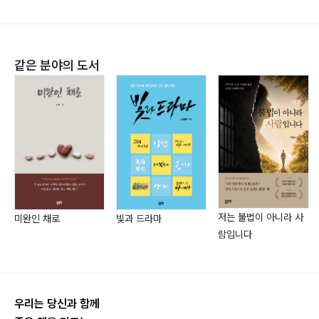
6장 아무도 없는 벤치에 앉아 102
권의 저서를 통해 사람들에게 용기와 위로를 전해 왔다.
7장 기다림도 사랑이었다 105
이번 책 『시간을 품은 침묵』은 그의 삶과 사유가 만난 또
8장 그때 그 말을 하지 못했다 109
하나의 기록이다.
같은 분야의 도서
9장 그늘이 있어야 꽃도 핀다 113
10장 아버지의 손은 여전히 따뜻했다 117
그는 여전히 글을 쓰며, 누군가의 하루에 작은 쉼표 하나
11장 불완전한 나를 사랑해준 너에게 121
를 놓아 주기를 꿈꾼다.
12장 다시, 봄이 왔다 124
13장 외로움에게 편지를 쓴 밤 127
14장 빛은 상처 난 틈으로 들어온다 131
15장 나를 버린 날, 나는 나를 안았다 135
16장 부서지는 파도 앞에서 배우는 평화 139
저는 불법이 아니라 사
미완인 채로
빛과 드라마
17장 시간이 데려간 사람들 143
람입니다
18장 사라지지 않는 이름 하나 146
19장 희망은 무너진 자리에서 시작된다 150
20장 이제야 사랑할 수 있게 된 나 154
우리는 당신과 함께
21장 사라진 인사를 기억하며 158