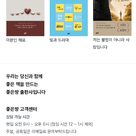
016 세상은 아는 만큼 보인다52
앎이 열어 주는 새로운 지평
017 순응54
흐름에 몸을 맡기는 지혜
018 온고이지신하고 일신우일신하는 삶56
저는 불법이 아니라 사
미완인 채로
빛과 드라마
람입니다
과거를 배우고 날마다 새로워지는 지혜
019 원융화통(圓融和通)58
완전한 조화와 막힘없는 소통
020 ‘위하여’와 ‘때문에’의 양면성60
우리는 당신과 함께
삶의 동기와 태도를 결정하는 두 단어
좋은 책을 만드는
021 이 한목숨 바쳐야 할 곳은62
좋은땅 출판사입니다
몰입 · 헌신 · 교감
022 일이관지(一以貫之)64
좋은땅 고객센터
흔들리지 않는 삶의 중심
상담 가능 시간
평일 오전 9시 ~ 오후 6시 (점심 시간 12 ~ 1시 제외)
023 잘 산다는 것66
주말, 공휴일은 이메일로 문의부탁드립니다
삶의 조각들을 엮어 가는 여정