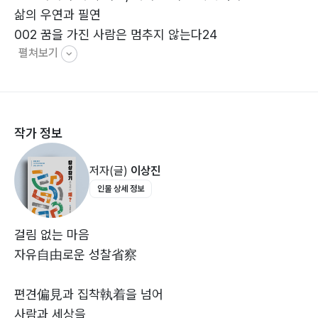
삶의 우연과 필연
002 꿈을 가진 사람은 멈추지 않는다24
펼쳐보기
멈출 수 없는 삶의 동력
003 군자구제기(君子求諸己) 소인구제인(小人求諸
人)26
성숙한 삶을 위한 거울
작가 정보
004 깨물어 안 아픈 손가락은 있다28
과감한 선택과 포기에 대한 솔직함
저자(글)
이상진
005 당연한 것은 없다30
인물 상세 정보
일상의 모든 순간을 새롭게 바라보는 지혜
006 당장 모든 것을 할 수 없다, 그러나 당장 무언가는 할
수 있다32
걸림 없는 마음
좌절과 희망 사이의 지혜
자유自由로운 성찰省察
007 두고 보자34
분노와 희망, 인내와 경고, 그리고 알 수 없는 미래
편견偏見과 집착執着을 넘어
008 무애(無碍)36
사람과 세상을