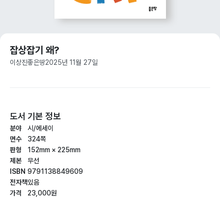
잡상잡기 왜?
이상진
좋은땅
2025년 11월 27일
도서 기본 정보
분야
시/에세이
면수
324쪽
판형
152mm × 225mm
제본
무선
ISBN
9791138849609
전자책
있음
가격
23,000원