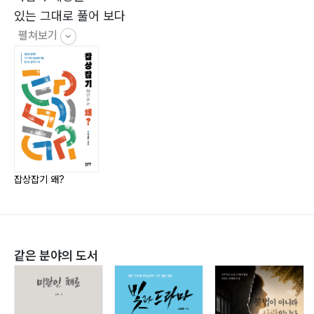
모든 걸림에서 벗어난 자유, 삶의 진정한 평화
있는 그대로 풀어 보다
009 별일 없이 산다38
펼쳐보기
평범함 속의 특별한 축복
010 복도 많지40
복은 타고난다지만
011 사람은 낙화유수 인생은 포구42
흐름과 쉼의 조화로운 삶
012 사실은 말이죠44
가면 뒤에 숨겨진 진짜 나
잡상잡기 왜?
013 살 만큼 살았다46
삶의 무게, 깨달음
014 선택은 직관적 감정의 결과일까? 논리적 사유의 결
과일까?48
같은 분야의 도서
감정의 이끌림 vs 이성의 길
015 성어중형어외(誠於中形於外)50
정성과 진실의 겉과 속