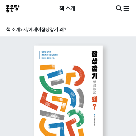
책 소개
책 소개
>
시/에세이
잡상잡기 왜?