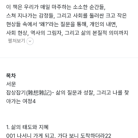
이 책은 우리가 매일 마주하는 소소한 순간들,
스쳐 지나가는 감정들, 그리고 사회를 둘러싼 크고 작은
현상들 속에서 ‘왜?’라는 질문을 통해, 개인의 내면,
사회 현상, 역사의 그림자, 그리고 삶의 본질적 의미까지
펼쳐보기
탐색하여 ‘나만의 답’을 찾아보고자 한
성찰과 사유의 기록입니다.
복잡한 세상 속에서도 흔들리지 않는 나를 찾고 싶은 이들
목차
과 함께 자신만의 삶의 지도를 그려 나갈 용기와 영감을
서문
공유하고자 합니다.
잡상잡기(雜想雜記)- 삶의 질문과 성찰, 그리고 나를 찾
아가는 여정4
1. 삶의 태도와 지혜
001 나서니 가게 되고, 가다 보니 도착하더라22