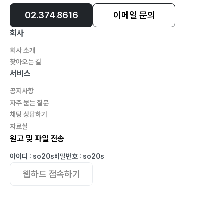
024 잘하기 위한 전제 자주 하기68
02.374.8616
이메일 문의
반복의 미학과 숙련의 길
회사
025 제대로 모르면서 자꾸 나서지 말라70
회사 소개
성급함의 그림자, 신중함의 지혜
찾아오는 길
026 진인사대천명(盡人事待天命)72
서비스
인간의 노력과 하늘의 뜻, 삶의 지혜
공지사항
027 참 타고난 사람이다74
자주 묻는 질문
재능과 노력
채팅 상담하기
028 타고난 복76
자료실
운명과 노력
원고 및 파일 전송
029 한 끗빨 차이78
아이디 : so20s
비밀번호 : so20s
성공과 실패, 평범함과 비범함 사이
웹하드 접속하기
030 행운은 총량이 있을까?80
삶의 우연과 필연에 대한 성찰