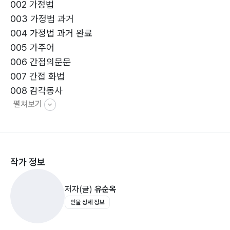
002 가정법
003 가정법 과거
004 가정법 과거 완료
005 가주어
006 간접의문문
007 간접 화법
008 감각동사
펼쳐보기
009 감탄사
010 강조
011 격
012 과거진행시제
작가 정보
013 관계대명사
014 관계대명사 that
저자(글)
유순옥
015 관계대명사 what
인물 상세 정보
016 관계대명사의 제한적 용법
017 관계대명사의 계속적 용법