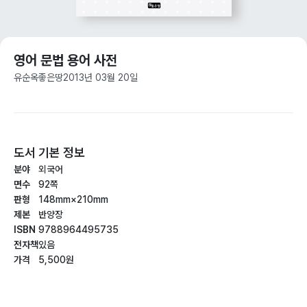
영어 문법 용어 사전
유순옥
좋은땅
2013년 03월 20일
도서 기본 정보
분야
외국어
면수
92쪽
판형
148mm×210mm
제본
반양장
ISBN
9788964495735
전자책
있음
가격
5,500원