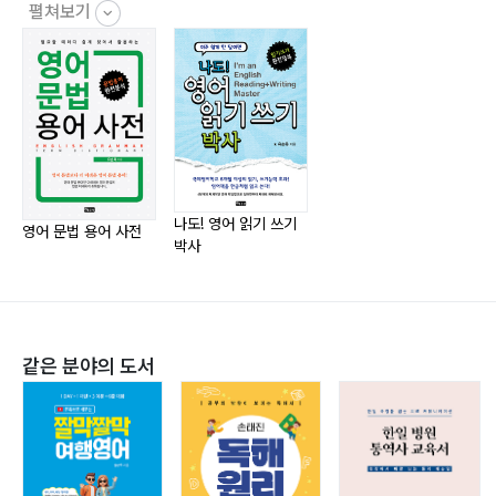
018 관계부사
펼쳐보기
019 관사
020 긍정문
021 능동
022 대명사
023 도치
024 독립부정사
나도! 영어 읽기 쓰기
025 독립분사구문
영어 문법 용어 사전
박사
026 동격
027 동사
028 동명사
029 동명사의 의미상의 주어
같은 분야의 도서
030 동사구
031 동사구의 수동태
032 등위접속사
033 명령문