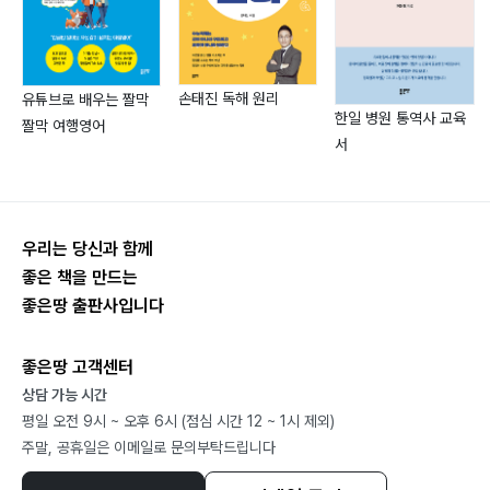
034 명사
035 명사절
036 목적어
손태진 독해 원리
037 문장
유튜브로 배우는 짤막
한일 병원 통역사 교육
짤막 여행영어
038 미래 시제
서
039 미래 진행
040 병렬
041 보어
우리는 당신과 함께
042 부가의문문
좋은 책을 만드는
043 부사
좋은땅 출판사입니다
044 부사구
045 부정대명사
좋은땅 고객센터
046 부정문
상담 가능 시간
047 분사
평일 오전 9시 ~ 오후 6시 (점심 시간 12 ~ 1시 제외)
048 비교 구문
주말, 공휴일은 이메일로 문의부탁드립니다
049 be동사