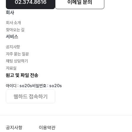
02.374.8616
이메일 문의
050 비인칭주어
051 빈도부사
회사
052 사역동사
회사 소개
053 상관접속사
찾아오는 길
054 생략
서비스
055 선택의문문
공지사항
056 선행사
자주 묻는 질문
057 소유대명사
채팅 상담하기
058 수동
자료실
원고 및 파일 전송
059 수동태
060 수동태의 형태
아이디 : so20s
비밀번호 : so20s
061 수량 형용사
웹하드 접속하기
062 수여 동사
063 수일치
064 술부
065 시제
공지사항
이용약관