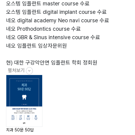
13. ‌Q: 충치가 너무 심해서 신경 치료를 해야 한다는데,
오스템 임플란트 master course 수료
신경 치료는 어떤 과정인가요? 44
오스템 임플란트 digital implant course 수료
14. Q: 신경 치료 후에는 꼭 크라운을 씌워야 하나요? 47
네오 digital academy Neo navi course 수료
15. ‌Q: 잇몸에서 피가 자주 나는데 잇몸병인가요? 잇몸병
네오 Prothodontics course 수료
의 증상은 무엇인가요? 50
네오 GBR & Sinus intensive course 수료
16. Q: 잇몸병은 어떻게 치료하나요? 53
네오 임플란트 임상자문위원
17. Q: 사랑니는 꼭 빼야 하나요? 언제 빼는 것이 좋은가
요? 56
현) 대한 구강악안면 임플란트 학회 정회원
18. Q: 치아 시림 증상은 왜 나타나나요? 어떻게 완화할
펼쳐보기
현) 대한 턱관절 교합학회 정회원
수 있나요? 59
현) 영광 초담치과 대표원장
19. Q: 이갈이가 심한데 어떻게 해야 하나요? 62
20. Q: 입냄새가 심한데 치과에서도 치료가 가능한가요?
전) 해와달치과 대표원장 역임
65
전) 광주 지플란트 치과 원장 역임
전) 광주 세움치과 원장 역임
Part 3 심미 치료와 치아 교정, 아름다운 미소를 위하여!
21. Q: 치아 미백은 어떤 효과가 있나요? 안전한가요? 70
치과 50문 50답