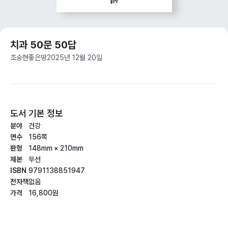
치과 50문 50답
조숭현
좋은땅
2025년 12월 20일
도서 기본 정보
분야
건강
면수
156쪽
판형
148mm × 210mm
제본
무선
ISBN
9791138851947
전자책
없음
가격
16,800원