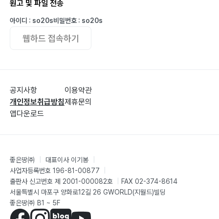
원고 및 파일 전송
121
40. Q: 치아에 금이 간 것 같아요. 어떻게 해야 하나요?
아이디 : so20s
비밀번호 : so20s
124
웹하드 접속하기
Part 6 응급 상황 대처법!
41. Q: 갑자기 치아가 부러졌을 때 어떻게 해야 하나요?
128
공지사항
이용약관
42. Q: 치아가 빠졌을 때 어떻게 해야 하나요? 131
개인정보취급방침
제휴문의
43. Q: 잇몸이 심하게 붓고 아픈데 어떻게 해야 하나요?
앱다운로드
134
44. Q: 교정 장치가 부러지거나 떨어졌을 때 어떻게 해야
하나요? 137
좋은땅㈜
|
대표이사 이기봉
|
45. Q: 임플란트 주위가 아프고 붓는데 어떻게 해야 하나
사업자등록번호 196-81-00877
|
요? 140
출판사 신고번호 제 2001-000082호
|
FAX 02-374-8614
서울특별시 마포구 양화로12길 26 GWORLD(지월드)빌딩
좋은땅㈜ B1 ~ 5F
Part 7 치과 상식, 이것이 궁금해요!