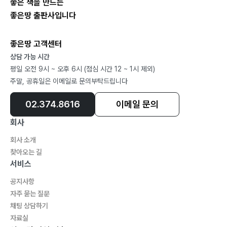
좋은 책을 만드는
까요? 96
좋은땅 출판사입니다
32. Q: 불소 도포는 무엇이고 어떤 효과가 있나요? 99
33. Q: 실란트(치아 홈 메우기)는 무엇인가요? 어떤 치아
좋은땅 고객센터
에 하나요? 102
상담 가능 시간
34. Q: 아이들이 치과를 무서워하는데 어떻게 도와줘야
평일 오전 9시 ~ 오후 6시 (점심 시간 12 ~ 1시 제외)
할까요? 105
주말, 공휴일은 이메일로 문의부탁드립니다
35. Q: 우리 아이가 손가락을 빠는데 치아에 문제가 될까
요? 108
02.374.8616
이메일 문의
회사
Part 5 치과 상식, 이것만은 꼭 알아 두자!
회사 소개
36. Q: 치과 정기 검진은 왜 중요한가요? 얼마나 자주 받
찾아오는 길
아야 하나요? 112
서비스
37. Q: 구강암은 어떤 증상이 있나요? 예방 방법은 무엇
공지사항
인가요? 115
자주 묻는 질문
38. Q: 임산부는 치과 치료를 받아도 안전한가요? 118
채팅 상담하기
39. Q: 당뇨병 환자는 치과 치료 시 주의할 점이 있나요?
자료실