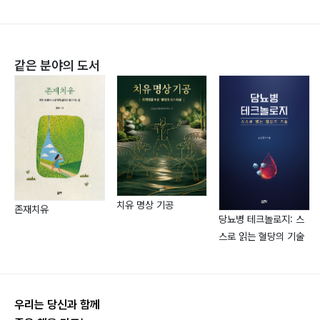
22. Q: 치아 라미네이트는 무엇이고 어떤 경우에 필요한
가요? 73
23. Q: 치아 교정은 어떤 경우에 필요한가요? 76
같은 분야의 도서
24. Q: 치아 교정은 얼마나 오래 걸리나요? 통증은 없나
요? 77
25. Q: 성인도 치아 교정이 가능한가요? 78
26. Q: 임플란트는 무엇인가요? 어떤 경우에 필요하나
요? 79
27. Q: 임플란트 수술은 아픈가요? 성공률은 어떤가요?
82
28. Q: 틀니와 임플란트, 어떤 것을 선택해야 하나요? 85
치유 명상 기공
존재치유
당뇨병 테크놀로지: 스
29. Q: 부분 틀니와 전체 틀니는 어떻게 다른가요? 88
스로 읽는 혈당의 기술
30. Q: 보철 치료 후 관리는 어떻게 해야 하나요? 91
Part 4 어린이 치아 관리, 건강한 성장을 위해!
우리는 당신과 함께
31. Q: 우리 아이의 첫 치과 검진은 언제 하는 것이 좋을