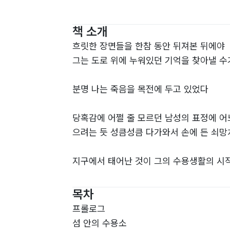
책 소개
흐릿한 장면들을 한참 동안 뒤져본 뒤에야
그는 도로 위에 누워있던 기억을 찾아낼 수
분명 나는 죽음을 목전에 두고 있었다
당혹감에 어쩔 줄 모르던 남성의 표정에 어
으려는 듯 성큼성큼 다가와서 손에 든 쇠망
지구에서 태어난 것이 그의 수용생활의 시작
그 후 교통사고로 죽음을 맞이한 후에야 비
목차
순식간에 그들의 수는 폭발적으로 불어나고 
프롤로그
밀려들어왔다.
섬 안의 수용소