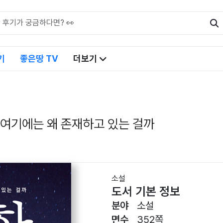
기
좋은땅 TV
더보기
 여기에는 왜 존재하고 있는 걸까
소설
도서 기본 정보
분야
소설
면수
352쪽