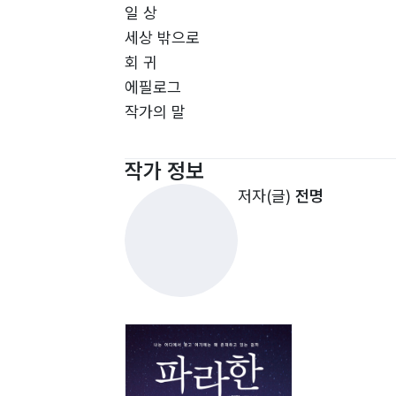
일 상
- 본문 중에서
세상 밖으로
회 귀
에필로그
작가의 말
작가 정보
저자(글)
전명