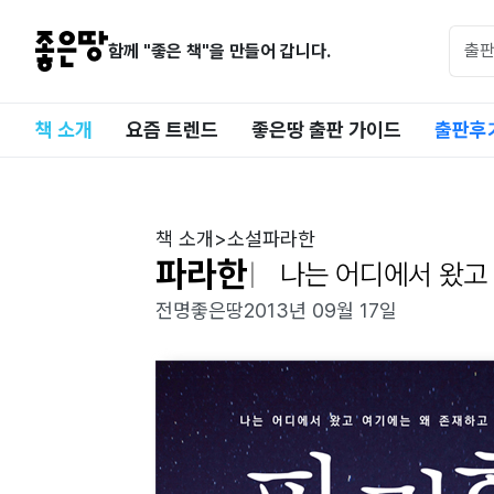
함께 "좋은 책"을 만들어 갑니다.
책 소개
요즘 트렌드
좋은땅 출판 가이드
출판후
책 소개
>
소설
파라한
파라한
나는 어디에서 왔고
전명
좋은땅
2013년 09월 17일