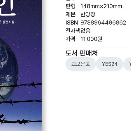
판형
148mm×210mm
제본
반양장
ISBN
9788964496862
전자책
없음
가격
11,000원
도서 판매처
교보문고
YES24