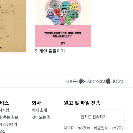
외계인 길들이기
남강 10
제휴문의
Android앱
iOS앱
비스
회사
원고 및 파일 전송
지사항
회사 소개
웹하드 접속하기
주 묻는 질문
찾아오는 길
팅 상담하기
아이디 : so20s
비밀번호 : so20s
료실