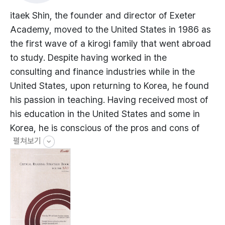
itaek Shin, the founder and director of Exeter
Academy, moved to the United States in 1986 as
the first wave of a kirogi family that went abroad
to study. Despite having worked in the
consulting and finance industries while in the
United States, upon returning to Korea, he found
his passion in teaching. Having received most of
his education in the United States and some in
Korea, he is conscious of the pros and cons of
펼쳐보기
both styles of education. Thus, rather than
founding an academy that only focuses on test
prep, he has established one that places equal
importance on developing students with creative
and independent minds. Therefore, despite his
forte in SAT Critical Reading, he still teaches and