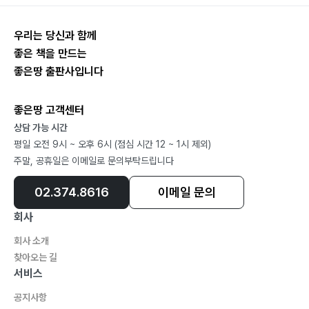
Exeter English, Founder&Director
EBS Lang, SATWriting-Essay
우리는 당신과 함께
NY Elite Academy, iBT&SAT
좋은 책을 만드는
CDI Prep, iBT&Literature
좋은땅 출판사입니다
ROK Army, TranslatortoChiefofStaff
Locus Capital Partners, LLC, ManagingMember
좋은땅 고객센터
Highmark Incorporated, ManagementConsultant
상담 가능 시간
Fordham Graduate School, MBAinFinance
평일 오전 9시 ~ 오후 6시 (점심 시간 12 ~ 1시 제외)
University of Michigan, BAinEnglishLiterature
주말, 공휴일은 이메일로 문의부탁드립니다
Phillips Exeter Academy
02.374.8616
이메일 문의
회사
회사 소개
찾아오는 길
서비스
공지사항