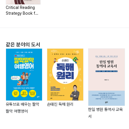
oversees Exeter Academy’s literature and writing
Critical Reading
courses.
Strategy Book for
the SAT
엑시터 어학원의 설립자이자 원장인 신기택씨는 1986년
에 1세대 기러기 가족으로 미국으로 이사 갔다. 미국에서
경영컨설팅과 금융업계에서 경험이 있었음에도 불구하고
같은 분야의 도서
그는 교육에 대한 열정을 버리지 않고 한국으로 돌아와 교
육분야에 일을 시작하였다. 미국과 한국, 두 나라의 교육
을 모두 경험 하였기 때문에, 그는 각 나라의 교육의 장단
점을 정확히 인지하고 있다. 오직 시험준비를 위한 학원을
세우기 보다 학생들의 창의력과 개성 발달에도 중점을 두
는 학원을 설립하였다. 그러므로 그는 SAT에서 가장 어
려운 비판적 독해 (Critical Reading) 강의의 강자임에도
손태진 독해 원리
유튜브로 배우는 짤막
불구하고, 문학과 작문 또한 가르치고 있다.
한일 병원 통역사 교육
짤막 여행영어
서
Exeter Academy, Founder&Director