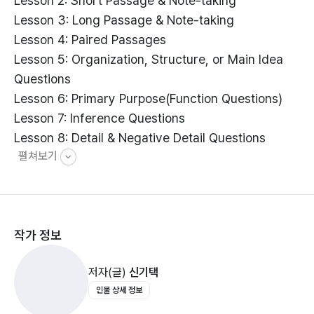
Lesson 2: Short Passage & Note-taking
Lesson 3: Long Passage & Note-taking
Lesson 4: Paired Passages
Lesson 5: Organization, Structure, or Main Idea
Questions
Lesson 6: Primary Purpose(Function Questions)
Lesson 7: Inference Questions
Lesson 8: Detail & Negative Detail Questions
펼쳐보기
Lesson 9: Vocabulary-in-Context Questions
Lesson 10: Tone Questions
Lesson 11: Literary Technique Questions
Lesson 12: Analogy Questions
작가 정보
Lesson 13: Assumption Questions
Lesson 14: Strengthen/Weaken Questions
저자(글)
신기택
인물 상세 정보