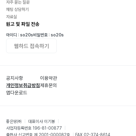
자주 묻는 질문
채팅 상담하기
자료실
원고 및 파일 전송
아이디 : so20s
비밀번호 : so20s
웹하드 접속하기
공지사항
이용약관
개인정보취급방침
제휴문의
앱다운로드
좋은땅㈜
|
대표이사 이기봉
|
사업자등록번호 196-81-00877
|
출판사 신고번호 제 2001-000082호
|
FAX 02-374-8614