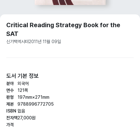
Critical Reading Strategy Book for the
SAT
신기택
엑시터
2011년 11월 09일
도서 기본 정보
분야
외국어
면수
121쪽
판형
197mm×271mm
제본
9788996772705
ISBN
없음
전자책
27,000원
가격