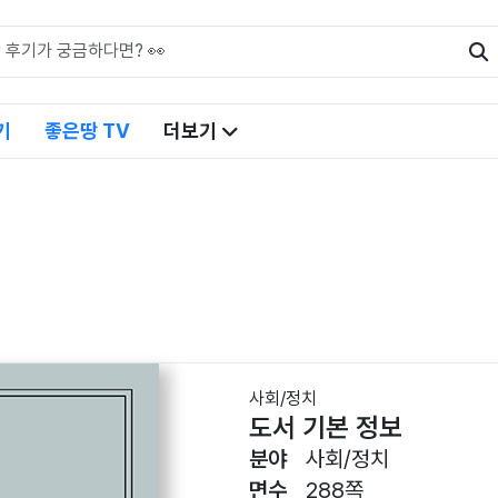
기
좋은땅 TV
더보기
사회/정치
도서 기본 정보
분야
사회/정치
면수
288쪽