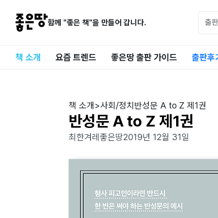
함께 "좋은 책"을 만들어 갑니다.
책 소개
요즘 트렌드
좋은땅 출판 가이드
출판후
책 소개
>
사회/정치
반성문 A to Z 제1권
반성문 A to Z 제1권
최한겨레
좋은땅
2019년 12월 31일