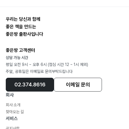
33. 횡령??·??배임??·??뇌물수수 - 금전차용을 이유로
한 징계처분의 정당성190
우리는 당신과 함께
34. 대표이사 고발, 회사에 대한 비방 등을 이유로 한 징
좋은 책을 만드는
계해고의 정당성195
좋은땅 출판사입니다
35. 불륜의 징계사유 해당성200
36. 비밀유지위반과 징계의 정당성 - 권리구제를 위한 사
좋은땅 고객센터
내자료 제출의 문제205
상담 가능 시간
37. 사업장 밖에서 발생한 폭행에 대한 징계209
평일 오전 9시 ~ 오후 6시 (점심 시간 12 ~ 1시 제외)
38. 직장 내 성희롱과 징계214
주말, 공휴일은 이메일로 문의부탁드립니다
39. 직장 내 괴롭힘을 이유로 한 징계처분의 가능219
02.374.8616
이메일 문의
40. 조합활동과 징계의 정당성 - 유인물 배포를 원인으로
한 징계224
회사
회사 소개
찾아오는 길
서비스
공지사항