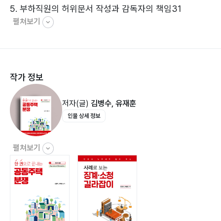
5. 부하직원의 허위문서 작성과 감독자의 책임31
펼쳐보기
6. 뇌물죄와 청렴의무위반 징계37
7. 폐직??·??과원에 따른 사립학교 교원의 직권면직41
8. 불문경고처분에 대한 불복46
9. 복종의무, 품위유지의무 위반과 감봉 및 전보처분51
작가 정보
10. 교원임용 전 범한 비위행위와 징계55
11. 군인의 가혹행위와 전역명령59
저자(글)
김병수, 유재훈
12. 경찰공무원의 금품수수와 해임처분65
인물 상세 정보
13. 경찰공무원의 개인정보의 사적 조회와 징계72
14. 시간외근무 허위기재 및 수당 부당수령과 징계81
15. 사립학교 교원의 신규임용 취소통지와 소청86
펼쳐보기
16. 세무공무원의 승진 축하 명목 금품수수92
17. 비위행위에 대한 징계 전 퇴직 후 재임용된 공무원에
대한 징계98
18. 군무원의 품위유지의무 위반 징계102
19. 소방공무원의 신체장애와 직권면직108