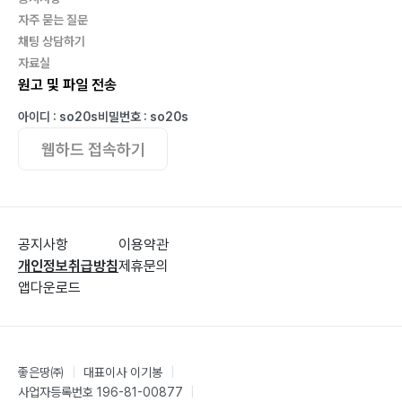
자주 묻는 질문
채팅 상담하기
자료실
원고 및 파일 전송
아이디 : so20s
비밀번호 : so20s
웹하드 접속하기
공지사항
이용약관
개인정보취급방침
제휴문의
앱다운로드
좋은땅㈜
|
대표이사 이기봉
|
사업자등록번호 196-81-00877
|