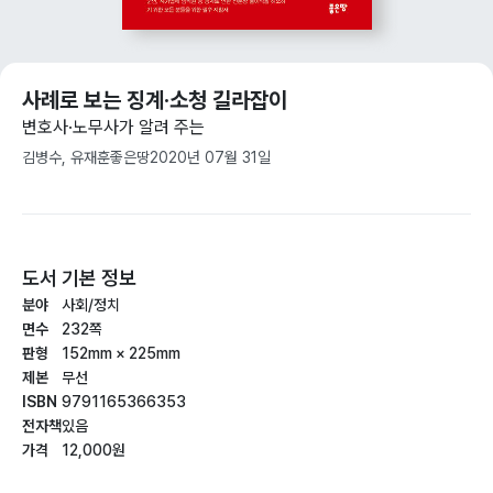
사례로 보는 징계·소청 길라잡이
변호사·노무사가 알려 주는
김병수, 유재훈
좋은땅
2020년 07월 31일
도서 기본 정보
분야
사회/정치
면수
232쪽
판형
152mm × 225mm
제본
무선
ISBN
9791165366353
전자책
있음
가격
12,000원