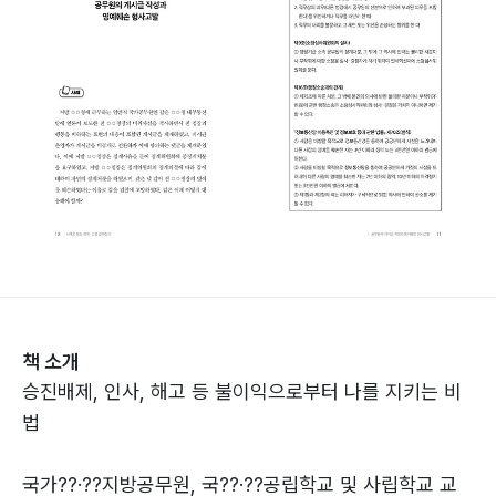
책 소개
승진배제, 인사, 해고 등 불이익으로부터 나를 지키는 비
법
국가??·??지방공무원, 국??·??공립학교 및 사립학교 교