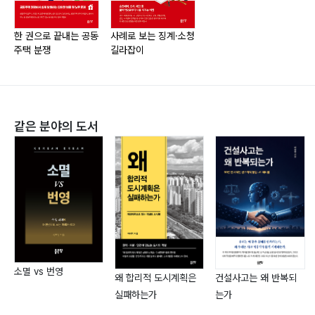
20. 학교법인의 교원에 대한 타 학교 전보처분113
21. 소명기회를 부여하지 않은 징계처분의 정당성119
한 권으로 끝내는 공동
사례로 보는 징계·소청
주택 분쟁
길라잡이
22. 징계처분에 대한 노동조합의 참여권 보장129
23. 징계시효 기간을 도과한 징계처분의 정당성135
24. 허위경력을 이유로 한 징계해고의 정당성141
25. 시말서 제출 거부에 대한 징계처분의 가부147
같은 분야의 도서
26. 사업장 내 휴게시간 중 도박행위에 대한 징계처분의
정당성153
27. 사생활 비행에 관한 징계의 정당성161
28. 경업피지??·??겸직금지의무 위반에 대한 징계의 정
당성165
29. 전근 등 인사명령에 불응한 결근169
30. 무단결근을 이유로 한 징계해고의 정당성174
31. 근로면제시간 사용이 종료된 노조전임자의 장기간 무
소멸 vs 번영
왜 합리적 도시계획은
건설사고는 왜 반복되
단결근179
실패하는가
는가
32. 업무지시위반과 징계양정185