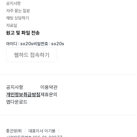
공지사항
자주 묻는 질문
채팅 상담하기
자료실
원고 및 파일 전송
아이디 : so20s
비밀번호 : so20s
웹하드 접속하기
공지사항
이용약관
개인정보취급방침
제휴문의
앱다운로드
좋은땅㈜
|
대표이사 이기봉
|