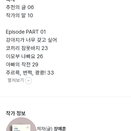
추천의 글 06
일 나만의 글쓰기를 하고 싶어 하는 어른들에게도 작은 영
작가의 말 10
감을 안겨줄 수 있는 소중한 책이랍니다.
Episode PART 01
강아지가 너무 갖고 싶어
코끼리 잠옷바지 23
이모부 나빠요 26
아빠의 작전 29
주르륵, 번쩍, 쾅쾅! 33
펼쳐보기
끔찍끔찍 치과 36
두발자전거 도전기 39
말하는 고양이를 만났어요 42
혹시 내가 사랑을 깼을까? 45
작가 정보
강아지가 너무 갖고 싶어 48
저자(글)
장예훈
Episode PART 02