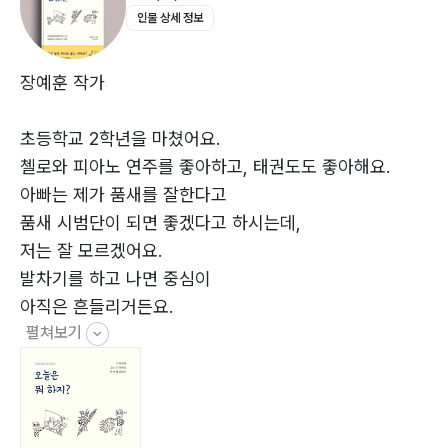
인물 상세 정보
지구를 정복할 거야
좋은 일 두 가지 54
우리집 첫 번째 실종사건 56
장예훈 작가
떡꼬치 미션 대성공 60
기분 다루기 챌린지 63
초등학교 2학년을 마쳤어요.
시끌벅적 운동회 66
첼로와 피아노 연주를 좋아하고, 태권도도 좋아해요.
칫솔이 뽑아준 이빨 69
아빠는 제가 품새를 잘한다고
똥 같은 찰흙 너무 싫어 72
품새 시범단이 되면 좋겠다고 하시는데,
고무줄 총 대결 74
저는 잘 모르겠어요.
지구를 정복할 거야 77
발차기를 하고 나면 중심이
아직은 흔들리거든요.
Episode PART 03
펼쳐보기
나의 첫 자전거 라이딩
저는 매일매일 남기고 싶은 이야기 하나를
나의 첫 자전거 라이딩 83
생각해서 글로 쓰고 있어요.
스피너 돌리기 87
그냥 지나칠 수 있는 평범한 것도 글로 쓰고 나면
번개 발차기 90
엄청 재미있어요.