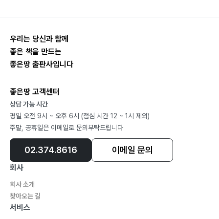
고음은 어려워 137
아빠의 탕후루 금지령 140
우리는 당신과 함께
좋은 책을 만드는
Episode PART 05
좋은땅 출판사입니다
밤하늘은 이제 내 거야
밤하늘을 만난 날 147
좋은땅 고객센터
만두같이 생긴 달 150
상담 가능 시간
다리용 잠바는 없나요? 153
평일 오전 9시 ~ 오후 6시 (점심 시간 12 ~ 1시 제외)
눈뜨자마자 보물찾기 156
주말, 공휴일은 이메일로 문의부탁드립니다
두근두근 자리 바꾸기 159
긍정적으로 생각하기, 후레이! 162
02.374.8616
이메일 문의
엄마를 만나야 해 165
회사
깁스해야 하는 거 아닌가요? 168
회사 소개
밤하늘은 이제 내 거야 171
찾아오는 길
서비스
그림작가의 말 176