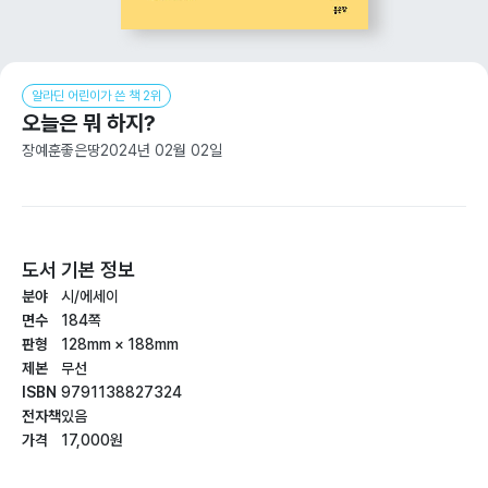
알라딘 어린이가 쓴 책 2위
오늘은 뭐 하지?
장예훈
좋은땅
2024년 02월 02일
도서 기본 정보
분야
시/에세이
면수
184쪽
판형
128mm × 188mm
제본
무선
ISBN
9791138827324
전자책
있음
가격
17,000원