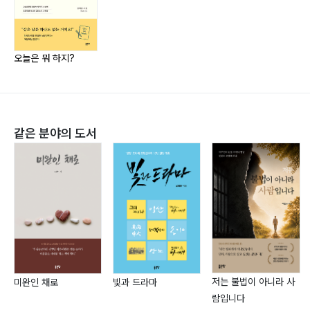
호빵 찾기 미션! 93
앞으로도 오늘 하루를 재미있게 살고,
시험의 관문 96
차곡차곡 매일 쓰고 싶어요.
염소의 먹방 사건 99
오늘은 뭐 하지?
노는 게 제일 좋아 102
아, 둘째 형이 그림을 그려줘서 제 하루가
내 사촌 동생 민하 105
더 특별해지는 거 같아요.
치킨의 힘 108
예준이 형, 고마워.
같은 분야의 도서
Episode PART 04
할머니의 사랑 냄새
할머니의 사랑 냄새 115
용돈 벌기 118
종이비행기에 푹 빠진 날 121
악기천국 124
아빠와의 비밀 얘기 127
저는 불법이 아니라 사
미완인 채로
빛과 드라마
마법 샤프 130
람입니다
태권도 공개수업 133