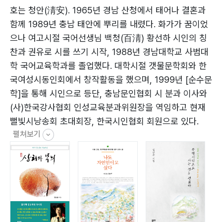
031 구멍
호는 청안(淸安). 1965년 경남 산청에서 태어나 결혼과
032 이젠 시를 쓰려나
함께 1989년 충남 태안에 뿌리를 내렸다. 화가가 꿈이었
033 쓰라는 시는 안 쓰고
으나 여고시절 국어선생님 백청(百淸) 황선하 시인의 칭
034 말라비틀어진 밤송이
찬과 권유로 시를 쓰기 시작, 1988년 경남대학교 사범대
035 못난 것들끼리
학 국어교육학과를 졸업했다. 대학시절 갯물문학회와 한
036 고구마 미라
국여성시동인회에서 창작활동을 했으며, 1999년 [순수문
037 처마와 지붕과 울타리
학]을 통해 시인으로 등단, 충남문인협회 시 분과 이사와
038 날개
(사)한국강사협회 인성교육분과위원장을 역임하고 현재
040 무명시인으로 사는 것도 괜찮아
뻘빛시낭송회 초대회장, 한국시인협회 회원으로 있다.
042 박스 줍는 여자
펼쳐보기
스물셋, 아버지의 책장에서 『그 분의 말씀을 따라』라는 책
을 읽던 중 농촌복음화의 비전을 발견하고 가나안농군학
교를 수료하게 된 시인은 대학 졸업 후 국어교사의 길을
2부
접고 충남 태안으로 시집와 농부의 아내가 되었다. 서울기
독대학교 치유상담대학원(영성상담 전공)에서 문학석사
045 인생길
학위를 받았으며, 2016년, 대한민국 명강사 제205호(한
046 우리 아가
국강사협회), 기업교육 명강사(인재경영), 독서활동가(한