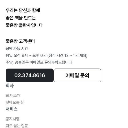
063 내 마음의 덜컹이
우리는 당신과 함께
064 나만의 유토피아
좋은 책을 만드는
065 구석
좋은땅 출판사입니다
066 대상이와 대박이
068 길
좋은땅 고객센터
072 인생이란
상담 가능 시간
073 나의 묘비명
평일 오전 9시 ~ 오후 6시 (점심 시간 12 ~ 1시 제외)
주말, 공휴일은 이메일로 문의부탁드립니다
02.374.8616
이메일 문의
3부
회사
077 고막
회사 소개
078 자연인
찾아오는 길
서비스
079 동규
080 ㅈ시에 사는 ㅅ시인
공지사항
081 통옷
자주 묻는 질문