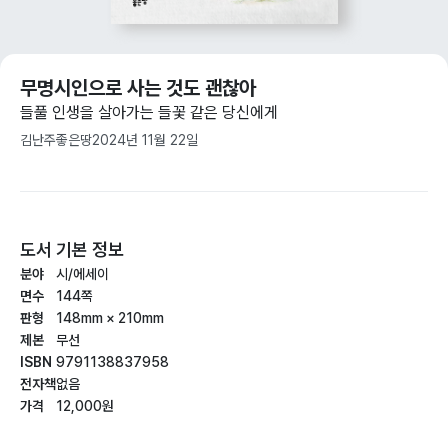
무명시인으로 사는 것도 괜찮아
들풀 인생을 살아가는 들꽃 같은 당신에게
김난주
좋은땅
2024년 11월 22일
도서 기본 정보
분야
시/에세이
면수
144쪽
판형
148mm × 210mm
제본
무선
ISBN
9791138837958
전자책
없음
가격
12,000원