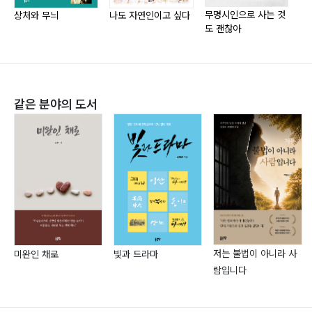
047 무대, 모노드라마
국출판문화산업진흥원)로 선정되었다.
무명시인으로 사는 것
상처와 무늬
나도 자연인이고 싶다
도 괜찮아
048 아이디어와 말문
육필시화전을 꿈꾸고 있는 시인은 현재 밀모래자연학교,
049 시간의 힘
김난주국어논술스피치학원, 생명샘치유상담센터, 별이되
050 나를 성장시키는 힘
는집 출판사를 경영하고 있는 열정우먼이다. 저서로 시집
051 지금부터
『은빛 자전거』 『29번 가포종점』 『상처와 무늬』 『나도 자
같은 분야의 도서
052 우울
연인이고 싶다』, 공저 강연집 『명강사의 25시』가 있다.
053 피부 자아
054 동안거
055 쓸쓸한 새벽
056 어떤 위로
057 어느 날의 물음
058 공부
059 가시
저는 불법이 아니라 사
미완인 채로
빛과 드라마
060 더미
람입니다
061 둥굴레마을
062 으름덩굴에 휘감긴 헛개나무