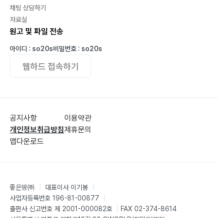
채팅 상담하기
082 갈림길
자료실
083 0.1%로 남겨진 사내
원고 및 파일 전송
084 슬픈 생일
아이디 : so20s
비밀번호 : so20s
086 가시를 품다
088 나무에게서 기도를 배우다
웹하드 접속하기
089 방학이 너무 길다
090 정지된 시간
092 능쟁이 할매
093 그의 꿈
공지사항
이용약관
개인정보취급방침
제휴문의
094 오늘, 끝!
앱다운로드
096 그
098 두벌나무꾼
100 어머니의 옷 선물
101 인생, 금방이다
좋은땅㈜
|
대표이사 이기봉
|
사업자등록번호 196-81-00877
|
102 그냥
출판사 신고번호 제 2001-000082호
|
FAX 02-374-8614
104 울 엄니