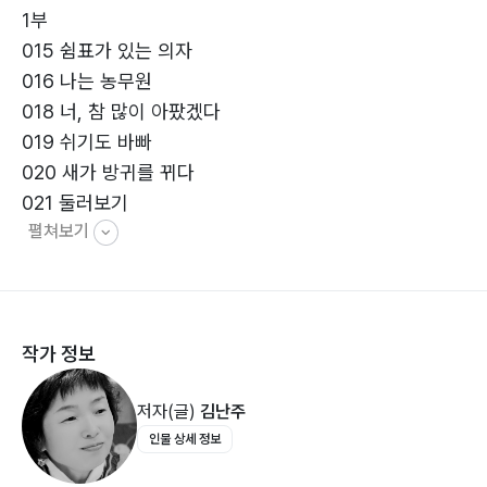
1부
015 쉼표가 있는 의자
016 나는 농무원
018 너, 참 많이 아팠겠다
019 쉬기도 바빠
020 새가 방귀를 뀌다
021 둘러보기
펼쳐보기
022 다시 둘러보기
023 닭들에게서 배운다
024 유월, 사는 게 뭔지
025 손바가지
작가 정보
026 갈퀴에도 손등이 있네
027 마늘 비늘
저자(글)
김난주
028 마늘, 칠월의 장례식
인물 상세 정보
029 버려진다는 것
030 산 같았던 일들이 먼지처럼 느껴질 때 있다