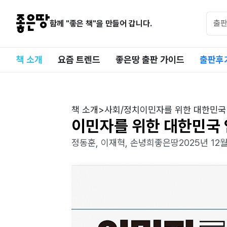
함께 "좋은 책"을 만들어 갑니다.
책 소개
요즘 트렌드
좋은땅 출판 가이드
출판후
책 소개
>
사회/정치
이민자를 위한 대한민국
이민자를 위한 대한민국
정동훈, 이재혁, 손녕희
좋은땅
2025년 12