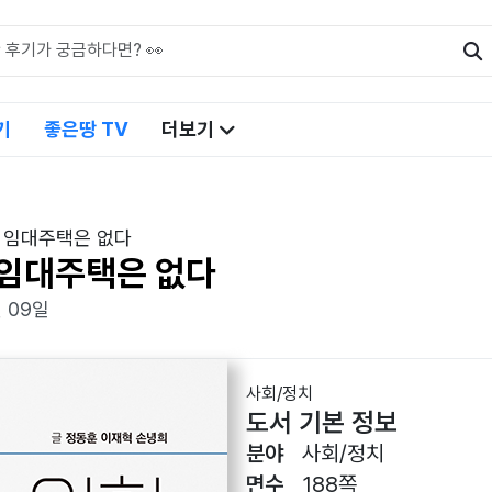
기
좋은땅 TV
더보기
 임대주택은 없다
 임대주택은 없다
월 09일
사회/정치
도서 기본 정보
분야
사회/정치
면수
188쪽