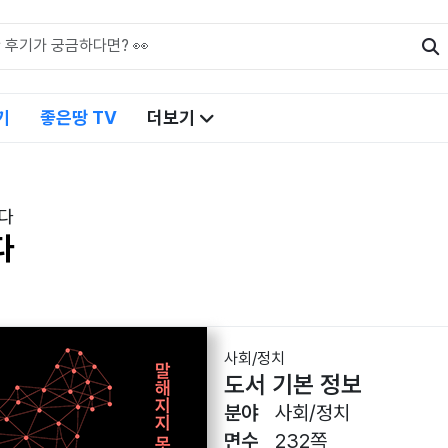
기
좋은땅 TV
더보기
다
다
사회/정치
도서 기본 정보
분야
사회/정치
면수
232쪽