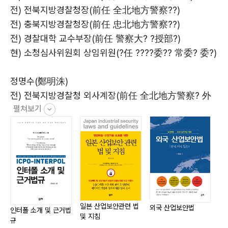
1. 제1장 총칙
고도의 전문성과 지식, 뜨거운 열정과 지독한 몰두가 낳은
전) 전북지방경찰청장(前任 全北地方警察??)
2. 제2장 금지청구 · 손해배상 등
결과물로 산업기술 유출과 관련한 연구나 실무에 꼭 필요
전) 충북지방경찰청장(前任 忠北地方警察??)
3. 제3장 국제약속에 근거한 금지행위
한 책입니다.
전) 경찰대학 교수부장(前任 警察大? ?授部?)
4. 제4장 잡칙(雜則)
[전 경찰청 외사국 일본담당, 저자의 일본어 선생님 남일]
현) 소청심사위원회 상임위원(?任 ????委?? 常委? 委?)
5. 제5장 벌칙(罰則)
6. 제6장 형사소송 절차의 특례(特例)
정명수(鄭明洙)
전) 전북지방경찰청 외사계장(前任 全北地方警察? 外
제2편 부정경쟁방지법 전문
펼쳐보기
事系?)
제1장 총칙
제2장 금지청구, 손해배상 등
제3장 국제약속에 근거한 금지행위
제4장 잡칙
제5장 벌칙
제6장 형사소송 절차의 특례
일본 산업보안관련 법
외국 산업보안법
인터폴 소개 및 근거법
智
및 지침
규
제3편 영업비밀관리 지침(2015년 개정 전)