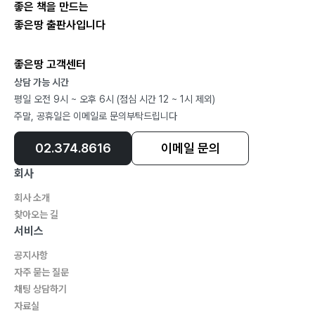
좋은 책을 만드는
*참고자료3. 우리나라의 정보관리에 관한 각종 가이드라
좋은땅 출판사입니다
인 등에 대해
*참고자료4. 영업비밀을 적절히 관리하기 위한 도입순서
좋은땅 고객센터
에 대해서
상담 가능 시간
평일 오전 9시 ~ 오후 6시 (점심 시간 12 ~ 1시 제외)
제4편 기술유출방지 지침
주말, 공휴일은 이메일로 문의부탁드립니다
Ⅰ. 전문
02.374.8616
이메일 문의
1. 기술 유출 방지의 필요성
2. 지침의 대상 및 범위
회사
Ⅱ. 의도치 않은 기술유출이 발생하는 주된 유형에 대해
회사 소개
Ⅲ. 각 회사들이 참고로 해야 하는 대책에 대해서
찾아오는 길
1. 기술 유출 방지 기본 방침의 책정
서비스
2. 기술 유출 방지 관리 메뉴얼의 책정
공지사항
3. 기술 유출 방지를 위한 사내 조직 체제의 정비
자주 묻는 질문
4. 사업 활동을 실시하는 데 있어서의 구체적 대책의 강화
채팅 상담하기
자료실
5. 관련 정보의 수집·제공 및 사내 교육 실시