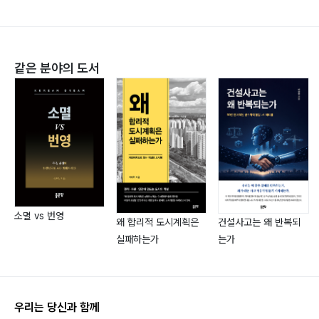
제1장 개설
1. 배경
2. 영업비밀 관리의 의의·포인트
같은 분야의 도서
제2장 부정경쟁방지법상의 영업비밀보호
1. 영업비밀의 정의
2. 영업비밀의 민사적 보호
3. 영업비밀의 형사적 보호
제3장 영업비밀을 보호하기 위한 관리방식
1. 개요
2. 영업비밀 관리를 위해 실시하는 것이 바람직한 비밀 관
리 방법
소멸 vs 번영
왜 합리적 도시계획은
건설사고는 왜 반복되
3. 영엽비밀 관리를 적절하게 기능하게 하기 위해 실시하
실패하는가
는가
는 것이 바람직한 조직적 관리 방식
*참고자료1. 영업비밀 관리 체크 시트
우리는 당신과 함께
*참고자료2. 각종 계약서 등의 참고 예