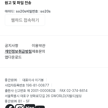
원고 및 파일 전송
6. 팔로 업의 철저
7. 조직의 최고 책임자에 의한 재검토
아이디 : so20s
비밀번호 : so20s
웹하드 접속하기
제5편 영업비밀관리 지침 (2015년 전면 개정)
1. 총설
2. 비밀 관리성에 대해서
(1)비밀 관리성 요건의 취지
공지사항
이용약관
(2) 필요한 비밀 관리 조치 정도
개인정보취급방침
제휴문의
앱다운로드
(3) 비밀 관리 조치의 구체 예
(4) 영업비밀을 기업 안팎에서 공유하는 경우의 비밀 관
리성의 생각
3. 유용성의 생각
좋은땅㈜
|
대표이사 이기봉
|
4. 비공지성의 생각
사업자등록번호 196-81-00877
|
출판사 신고번호 제 2001-000082호
|
FAX 02-374-8614
서울특별시 마포구 양화로12길 26 GWORLD(지월드)빌딩
마지막으로
좋은땅㈜ B1 ~ 5F