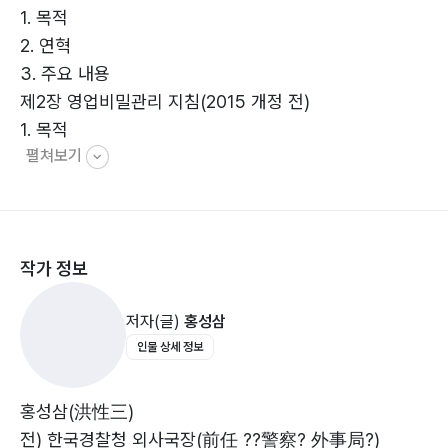
1. 목적
[전 서울경찰청 산업기술유출수사대 팀장, 현 연수서 경
2. 연혁
제팀장 정점영]
3. 주요 내용
제2장 영업비밀관리 지침(2015 개정 전)
이 책은 일본의 관련 법규와 지침을 소개함으로써 기업간
1. 목적
글로벌한 경쟁과 바쁜 일정에 쫓겨 방심하는 사이에 일어
펼쳐보기
2. 연혁
날 수 있는 산업기술과 영업비밀 유출방지를 위한 경각심
3. 주요 내용
을 일깨워주고, 평상시 대비하여야 할 촘촘한 유의사항과
제3장 기술유출방지 지침
관리방안을 마련하는데 대단히 유용한 지침서이다.
1. 목적
[전라북도 행정부지사 심보균]
작가 정보
2. 연혁
3. 주요 내용
이 책의 저자인 홍성삼 청장님은 산업기술유출과 관련한
저자(글)
홍성삼
제4장 영업비밀관리 지침(2015년 전면 개정)
수많은 해외 사례 등을 연구하였습니다. 특히, 일본의 사
인물 상세 정보
1. 본 지침의 목적
례를 연구하기 위해 2014년 경찰청 외사국장 재직 당시
2. 개정의 경위
일본어를 독학하며 불과 수개월 만에 일본의 산업기밀 유
3. 주요 내용
출과 관련한 법과 지침을 모두 원문에 충실히 번역해냈습
홍성삼(洪性三)
제5장 한국법과의 비교 및 시사점
니다. 이 책은 산업기술 유출에 대한 저자가 가지고 있는
전) 한국경찰청 외사국장(前任 ??警察? 外事局?)