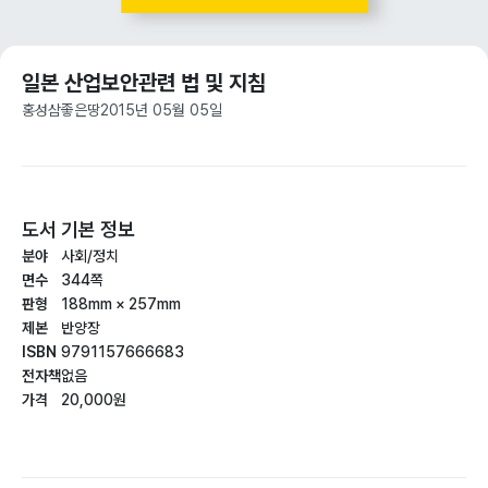
일본 산업보안관련 법 및 지침
홍성삼
좋은땅
2015년 05월 05일
도서 기본 정보
분야
사회/정치
면수
344쪽
판형
188mm × 257mm
제본
반양장
ISBN
9791157666683
전자책
없음
가격
20,000원