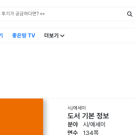
기
좋은땅 TV
더보기
시/에세이
도서 기본 정보
분야
시/에세이
면수
134쪽