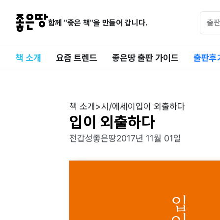
함께 "좋은 책"을 만들어 갑니다.
책 소개
요즘 트렌드
좋은땅 출판 가이드
출판후
책 소개
>
시/에세이
입이 외출하다
입이 외출하다
전갑성
좋은땅
2017년 11월 01일