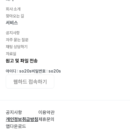
회사 소개
찾아오는 길
서비스
공지사항
자주 묻는 질문
채팅 상담하기
자료실
원고 및 파일 전송
아이디 : so20s
비밀번호 : so20s
웹하드 접속하기
공지사항
이용약관
개인정보취급방침
제휴문의
앱다운로드