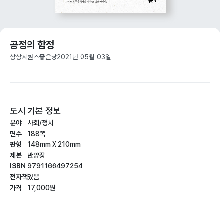
공정의 함정
상상시퀀스
좋은땅
2021년 05월 03일
도서 기본 정보
분야
사회/정치
면수
188쪽
판형
148mm X 210mm
제본
반양장
ISBN
9791166497254
전자책
있음
가격
17,000원