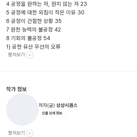
4 공정을 원하는 자, 원치 않는 자 23
둘째, 원천 능력이 우수한 자들과의 경쟁을 ‘회피’하고
5 공정에 대한 외침이 작은 이유 30
셋째, 타고난 재능과 지능에 대항할 ‘창의 역량’을 키우는
6 공정이 간절한 상황 35
것이다.
7 원천 능력의 불공정 42
8 기회의 불공정 54
누군가와 경쟁하는 상황이기에 공정이 절대적으로 중요
1) 공헌 유산 우선의 오류
하다.
펼쳐보기
2) 제도 오류
그러나 모두가 공정을 원하는 것은 아니다.
3) 우월성 짐작의 오류
그리고 모두가 경쟁을 원하는 것도 아니다.
9 과정의 불공정 66
1) 1차 경쟁
작가 정보
2) 2차 경쟁
3) 3차 경쟁
저자(글)
상상시퀀스
① 능력과 역량
인물 상세 정보
② 창의 역량 - 경쟁의 균형추
③ 관계 역량 - 공정과 불공정의 경계
10 결과의 불공정 125
펼쳐보기