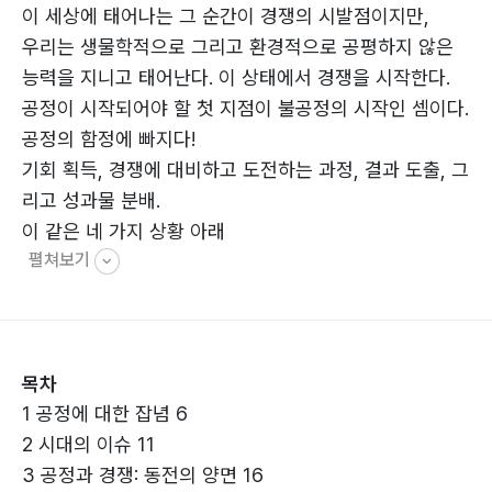
이 세상에 태어나는 그 순간이 경쟁의 시발점이지만,
우리는 생물학적으로 그리고 환경적으로 공평하지 않은
능력을 지니고 태어난다. 이 상태에서 경쟁을 시작한다.
공정이 시작되어야 할 첫 지점이 불공정의 시작인 셈이다.
공정의 함정에 빠지다!
기회 획득, 경쟁에 대비하고 도전하는 과정, 결과 도출, 그
리고 성과물 분배.
이 같은 네 가지 상황 아래
펼쳐보기
우리는 관례와 관습이라는 의식에 지배되어 불공정을
눈치채지 못하는 공정의 함정에 쉽사리 빠진다.
불공정을 스스로 극복하는 지혜
타고난 재능과 지능이 우수한 사람들과 경쟁하는 것은 무
목차
모하다.
1 공정에 대한 잡념 6
그들을 이기는 것은 사실상 불가능하다.
2 시대의 이슈 11
이러한 불공정 함정을 빠져나오는 지혜로운 길은
3 공정과 경쟁: 동전의 양면 16
첫째, 공정과 불공정의 ‘주도권’을 쥐고