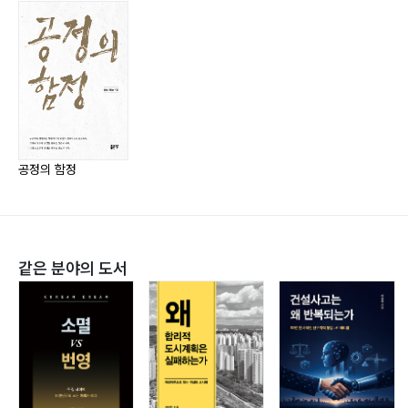
11 분배와 책임의 불공정 131
12 가고 있는 길, 그리고 기다리고 있는 것 143
13 그래도 이 길로 가야 한다면 156
1) 개인 의지 감폭 제어
2) 경쟁 무기의 3요소
14 극복 170
1) 주도권
공정의 함정
2) 회피
3) 대항력
같은 분야의 도서