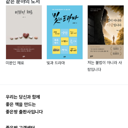
같은 분야의 도서
뜨거운 만큼 사랑하여라 040
아이러니하다 041
진실은 통한다 043
잠수 044
동진강 1 045
동진강 2 046
동진강 3 048
동진강 4 049
저는 불법이 아니라 사
미완인 채로
빛과 드라마
동진강 5 051
람입니다
동진강 6 053
동진강 7 054
우리는 당신과 함께
3부
좋은 책을 만드는
끝과 끝에서 살아가는 사람
좋은땅 출판사입니다
끝과 끝에서 살아가는 사람 058
좋은땅 고객센터