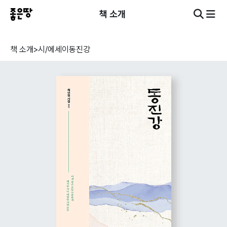
책 소개
책 소개
>
시/에세이
동진강