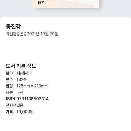
동진강
최신림
좋은땅
2021년 10월 20일
도서 기본 정보
분야
시/에세이
면수
132쪽
판형
128mm × 210mm
제본
무선
ISBN
9791138802314
전자책
있음
가격
10,000원