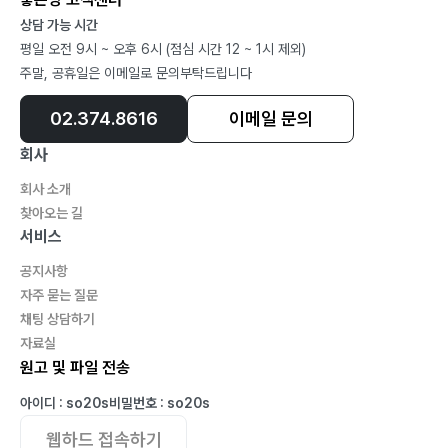
앎 059
상담 가능 시간
소소한 기쁨 060
평일 오전 9시 ~ 오후 6시 (점심 시간 12 ~ 1시 제외)
스마트폰 062
주말, 공휴일은 이메일로 문의부탁드립니다
시골 현실 063
02.374.8616
이메일 문의
시장을 걷다 064
그냥 065
회사
웃음을 되찾다 066
회사 소개
동진강 8 067
찾아오는 길
동진강 9 069
서비스
동진강 10 070
공지사항
동진강 11 071
자주 묻는 질문
동진강 12 072
채팅 상담하기
자료실
동진강 13 074
원고 및 파일 전송
동진강 14 076
아이디 : so20s
비밀번호 : so20s
4부
웹하드 접속하기