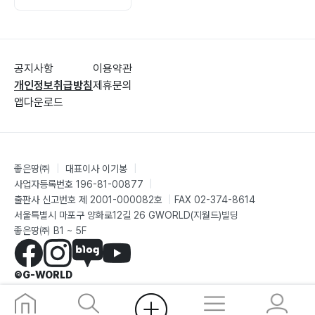
느티나무는 알고 있다
천의 얼굴 080
쌤통이다 081
공지사항
이용약관
녹슨 닻 내리고 082
개인정보취급방침
제휴문의
앱다운로드
관심과 무관심 084
러너스 하이 085
고독한 여행자 086
봄을 찾는 중이다 088
좋은땅㈜
|
대표이사 이기봉
|
세상의 끝 집 089
사업자등록번호 196-81-00877
|
출판사 신고번호 제 2001-000082호
|
FAX 02-374-8614
깃을 세우다 091
서울특별시 마포구 양화로12길 26 GWORLD(지월드)빌딩
달의 거리는 나의 길 092
좋은땅㈜ B1 ~ 5F
애처로운 눈은 슬프다 094
느티나무는 알고 있다 096
©G-WORLD
왜 이제 알았을까 098
술의 노래 8 100