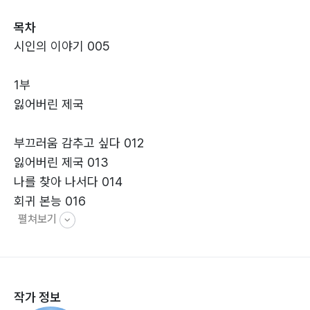
목차
시인의 이야기 005
1부
잃어버린 제국
부끄러움 감추고 싶다 012
잃어버린 제국 013
나를 찾아 나서다 014
회귀 본능 016
펼쳐보기
새로운 길 017
철새의 꿈 019
이상 기온 020
그럴듯한 이유 022
작가 정보
내적 갈등 외적 표현 023