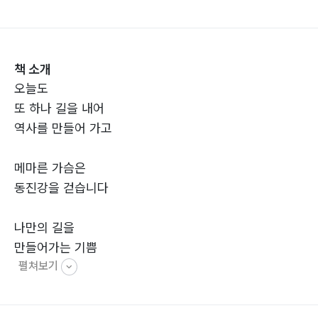
책 소개
오늘도
또 하나 길을 내어
역사를 만들어 가고
메마른 가슴은
동진강을 걷습니다
나만의 길을
만들어가는 기쁨
펼쳐보기
어찌 말로 다 할 수 있을까요
시인의 이야기 “중”