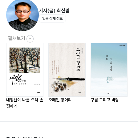
마음의 눈을 떠라 024
저자(글)
최신림
눈물 꽃 025
인물 상세 정보
바람의 길 10 026
상상의 노를 저어라 027
성황산 둘레길 028
펼쳐보기
하룻길 030
금강 하구 031
2부
동진강
잃고 얻음 034
내장산이 나를 오라 손
오래된 항아리
구름 그리고 바람
워
짓하네
환상적인 궁합 035
새벽을 열다 036
꽃으로 승화하다 037
어떻게 생각하나요 039