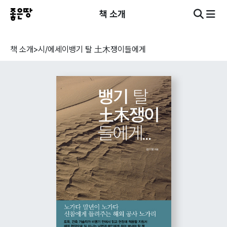
책 소개
책 소개
>
시/에세이
뱅기 탈 土木쟁이들에게