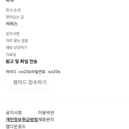
회사
6장 국제 노가다 하려니까…….
회사 소개
1. 아 쓰파~~깔람이
찾아오는 길
1) 전투 영어는 일하면서 배워라~~~
서비스
2) 알아들은 척 하지 말아라!!!!!
공지사항
2. 국산과 외제는 다르다.
자주 묻는 질문
1) 외제 감독이라는 새끼들은
채팅 상담하기
2) 적군에게 스트레스 덜 받는 법
자료실
3) 그래도 안 된다면…….
원고 및 파일 전송
3. 국제 노가다
아이디 : so20s
비밀번호 : so20s
1) 해외건설, 이제는 꿈에서 깨야 한다
웹하드 접속하기
2) 과거의 해외건설공사 수주 형태와 현재의 차이
3) 발주국(산유국)들이란?(바그다드~~~중국 商團의 지
옥...)
4) 선진국 건설 업체의 N.T.B(Non Technical Barrier)
공지사항
이용약관
5) 불나비~~~~~
개인정보취급방침
제휴문의
6) ‘고시’ 패스한 수재들이 하는 일~~~~
앱다운로드