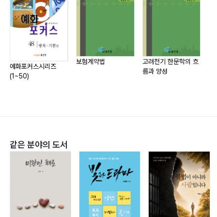
3장 돈 되는 게 이거다
1. 인천 앞바다가 사이다가 되어도
2. 얄라 얄라 하려면
3. 잘 했게 못 했게?
보험계약법
고려전기 한문학의 흐
예화포커스시리즈
국
름과 양성
4장 가슴 설레이는 일
(1~50)
1. 꽃 중의 꽃 도로의 꽃~~~
2. 포장의 기초
3. 중기부에 맡길게 아니다
4. 드디어 깐다
1) 프라임 코팅(Prime coating)
같은 분야의 도서
2) 기층(Binder course)
3) 택 코팅(Tack coating)
4) 표층(Wearing course)
5. 역시 안 빠지는 게
1) Tandem Roller(Static Steel Wheeled Tandem