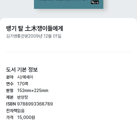
뱅기 탈 土木쟁이들에게
김기영
좋은땅
2009년 12월 01일
도서 기본 정보
분야
시/에세이
면수
170쪽
판형
152mm×225mm
제본
반양장
ISBN
9788993368789
전자책
없음
가격
15,000원