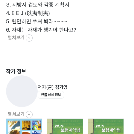
3. 시방서 검토와 각종 계획서
4. E E J (以夷制夷)
5. 웬만하면 쑤셔 봐라~~~~
6. 자재는 자재가 챙겨야 한다고?
펼쳐보기
2장 아는 듯 모르는 듯 Concrete
1. 개인화기
2. 콘크리트가 늦게 온 경우
작가 정보
3. 바이브레이터 잘 알고 쓰자~~~~
4. 김밥 옆구리 터지면
저자(글)
김기영
5. 화장 빨, 조명 빨로 뭉개라~~~
인물 상세 정보
6. 뜸들이기
7. 니주가리 합빠빠 같은 표면은?
8. 싫지만 떼어 놓을 수 없는 것
펼쳐보기
9. 콘크리트 강도가~~ ㅠㅠ