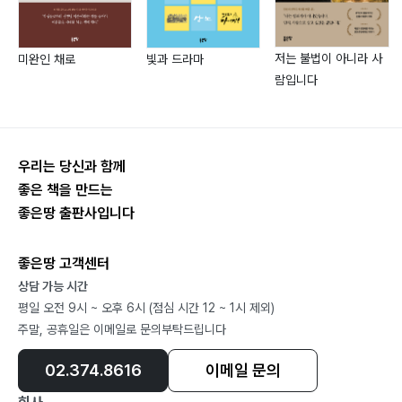
Roller)
2) 타이어 롤라(Pneumatic Tired roller)
저는 불법이 아니라 사
미완인 채로
빛과 드라마
3) 진동 롤러(Vibratory Roller)
람입니다
6. 차근차근히
1) 두께 5Cm 이하 단일 Lane
2) 두께 5Cm 이하 복수 Lane
3) 두께 5Cm 이상 단일 Lane
우리는 당신과 함께
4) 두께 5Cm 이상 복수 Lane
좋은 책을 만드는
좋은땅 출판사입니다
7. 마지막 한 판~~~
좋은땅 고객센터
5장 품질 좋다 남용 말고 품질 모르고 오용 말자!!!
상담 가능 시간
1. 불조심 구호~~~~
평일 오전 9시 ~ 오후 6시 (점심 시간 12 ~ 1시 제외)
2. QC는 친일파?
주말, 공휴일은 이메일로 문의부탁드립니다
3. 소프트볼 룰(Rule)로 야구하기
4. 길들이기
02.374.8616
이메일 문의